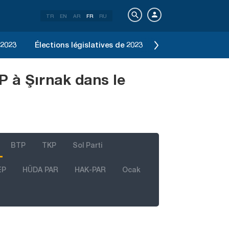
TR
EN
AR
FR
RU
 2023
Élections législatives de 2023
Élection d'Istanbu
P à Şırnak dans le
BTP
TKP
Sol Parti
EP
HÜDA PAR
HAK-PAR
Ocak