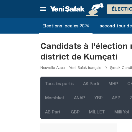
Mersin
ÉLECTI
Muğla
Muş
Elections locales 2024
second tour de 
Nevşehir
Niğde
Candidats à l'élection
Ordu
district de Kumçati
Osmaniye
Nouvelle Aube - Yeni Safak français
Şırnak Candi
Rize
Sakarya
Tous les partis
AK Parti
MHP
C
Samsun
Memleket
ANAP
YRP
ABP
Z
Şanlıurfa
AB Parti
GBP
MİLLET
Milli Yol
Siirt
Sinop