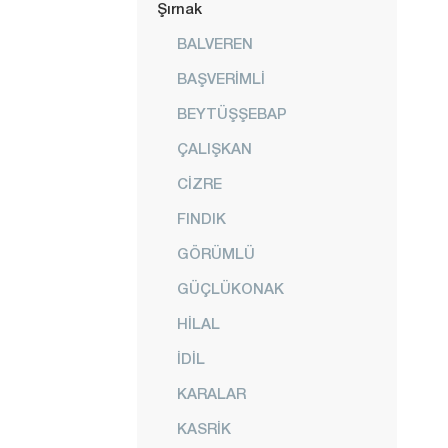
Şırnak
BALVEREN
BAŞVERİMLİ
BEYTÜŞŞEBAP
ÇALIŞKAN
CİZRE
FINDIK
GÖRÜMLÜ
GÜÇLÜKONAK
HİLAL
İDİL
KARALAR
KASRİK