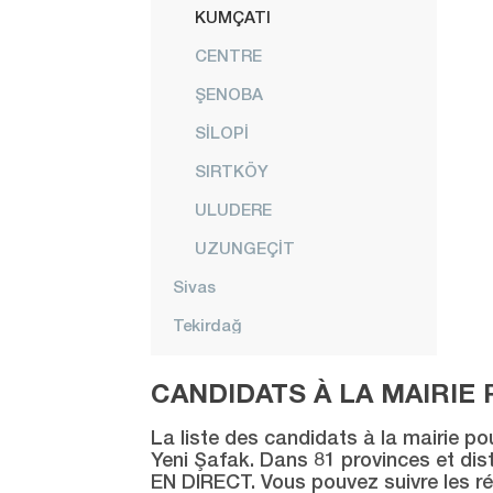
KUMÇATI
CENTRE
ŞENOBA
SİLOPİ
SIRTKÖY
ULUDERE
UZUNGEÇİT
Sivas
Tekirdağ
Tokat
CANDIDATS À LA MAIRIE 
Trabzon
La liste des candidats à la mairie po
Tunceli
Yeni Şafak. Dans 81 provinces et distr
EN DIRECT. Vous pouvez suivre les ré
Uşak