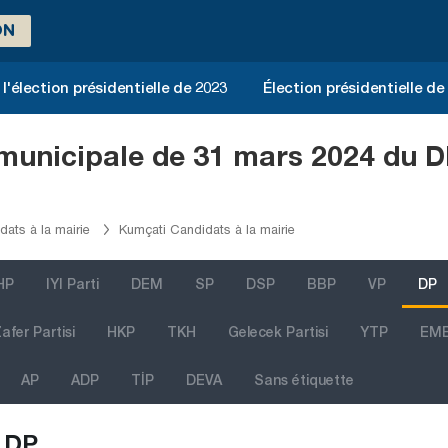
ON
l'élection présidentielle de 2023
Élection présidentielle de
 municipale de 31 mars 2024 du D
dats à la mairie
Kumçati Candidats à la mairie
HP
IYI Parti
DEM
SP
DSP
BBP
VP
DP
afer Partisi
HKP
TKH
Gelecek Partisi
YTP
EM
AP
ADP
TİP
DEVA
Sans étiquette
DP