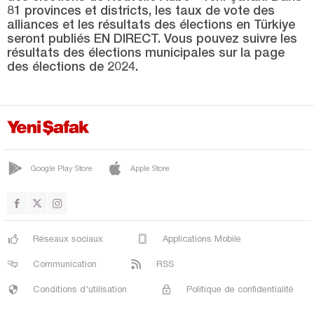
PALU
81 provinces et districts, les taux de vote des
alliances et les résultats des élections en Türkiye
SARICAN
seront publiés EN DIRECT. Vous pouvez suivre les
SİVRİCE
résultats des élections municipales sur la page
des élections de 2024.
ÜÇOCAK
YAZIKONAK
YURTBAŞI
Erzincan
Google Play Store
Apple Store
Erzurum
Eskişehir
Gaziantep
Réseaux sociaux
Applications Mobile
Giresun
Communication
RSS
Gümüşhane
Conditions d'utilisation
Politique de confidentialité
Hakkari