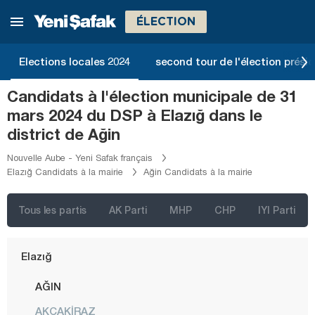
Bolu
ÉLECTION
Burdur
Bursa
Elections locales 2024
second tour de l'élection présid
Çanakkale
Candidats à l'élection municipale de 31
Çankırı
mars 2024 du DSP à Elazığ dans le
Çorum
district de Ağin
Denizli
Nouvelle Aube - Yeni Safak français
Elazığ Candidats à la mairie
Ağin Candidats à la mairie
Diyarbakır
Düzce
Tous les partis
AK Parti
MHP
CHP
IYI Parti
Edirne
Elazığ
AĞIN
AKÇAKİRAZ