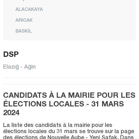
ALACAKAYA
ARICAK
BASKİL
BEYHAN
DSP
BÜKARDI
ERİMLİ
Elazığ - Ağin
KARAKOÇAN
KEBAN
CANDIDATS À LA MAIRIE POUR LES
KOVANCILAR
ÉLECTIONS LOCALES - 31 MARS
MADEN
2024
CENTRE
La liste des candidats à la mairie pour les
MOLLAKENDİ
élections locales du 31 mars se trouve sur la page
des élections de Nouvelle Aube - Yeni Şafak. Dans