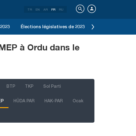
TR
EN
AR
FR
RU
 2023
Élections législatives de 2023
Élection d'Istanbu
EMEP à Ordu dans le
BTP
TKP
Sol Parti
EP
HÜDA PAR
HAK-PAR
Ocak