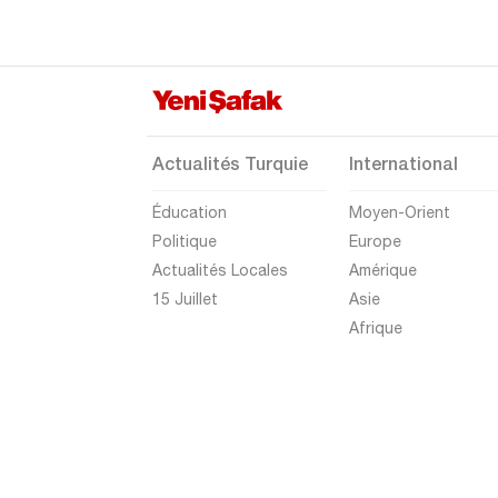
Sinop
Şırnak
Sivas
Tekirdağ
Actualités Turquie
International
Tokat
Éducation
Moyen-Orient
Trabzon
Politique
Europe
Tunceli
Actualités Locales
Amérique
Uşak
15 Juillet
Asie
Afrique
Van
Yalova
Yozgat
Zonguldak