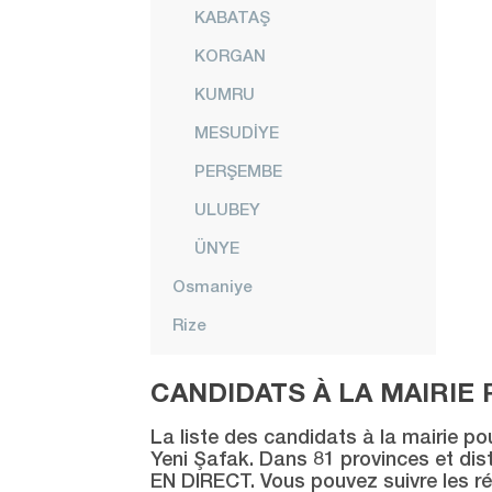
KABATAŞ
KORGAN
KUMRU
MESUDİYE
PERŞEMBE
ULUBEY
ÜNYE
Osmaniye
Rize
Sakarya
CANDIDATS À LA MAIRIE 
Samsun
La liste des candidats à la mairie po
Şanlıurfa
Yeni Şafak. Dans 81 provinces et distr
EN DIRECT. Vous pouvez suivre les ré
Siirt