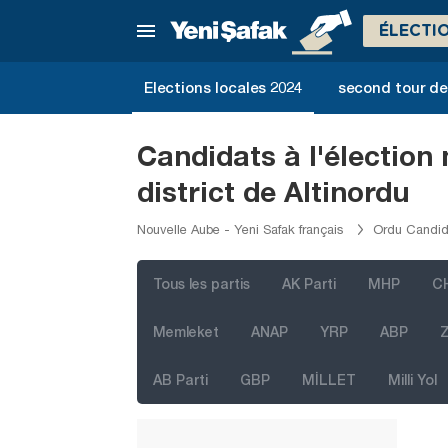
Kırklareli
ÉLECTI
Kırşehir
Kocaeli
Elections locales 2024
second tour de 
Konya
Kütahya
Candidats à l'électio
Malatya
district de Altinordu
Manisa
Nouvelle Aube - Yeni Safak français
Ordu Candida
Mardin
Mersin
Tous les partis
AK Parti
MHP
C
Muğla
Memleket
ANAP
YRP
ABP
Z
Muş
AB Parti
GBP
MİLLET
Milli Yol
Nevşehir
Niğde