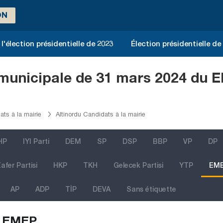
ON
l'élection présidentielle de 2023
Élection présidentielle de
n municipale de 31 mars 2024 du 
ts à la mairie
Altinordu Candidats à la mairie
HP
IYI Parti
DEM
SP
DSP
BBP
VP
DP
afer Partisi
HKP
TKH
Gelecek Partisi
YTP
EM
AP
ADP
TİP
DEVA
Sans étiquette
EMEP