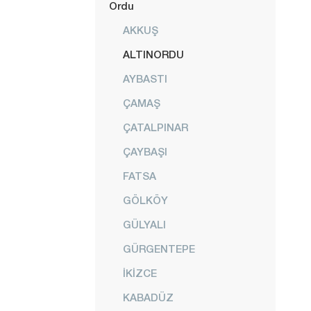
Ordu
AKKUŞ
ALTINORDU
AYBASTI
ÇAMAŞ
ÇATALPINAR
ÇAYBAŞI
FATSA
GÖLKÖY
GÜLYALI
GÜRGENTEPE
İKİZCE
KABADÜZ