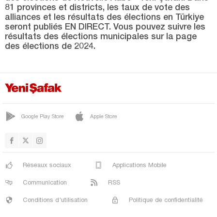
SARIYAHŞİ
81 provinces et districts, les taux de vote des
alliances et les résultats des élections en Türkiye
SELİME
seront publiés EN DIRECT. Vous pouvez suivre les
SULTANHANI
résultats des élections municipales sur la page
des élections de 2024.
TAŞPINAR
TOPAKKAYA
YENİKENT
YEŞİLOVA
Google Play Store
Apple Store
YEŞİLTEPE
Amasya
Antalya
Réseaux sociaux
Applications Mobile
Ardahan
Communication
RSS
Artvin
Conditions d'utilisation
Politique de confidentialité
Aydın