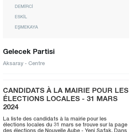
DEMİRCİ
ESKİL
EŞMEKAYA
GÜLAĞAÇ
GÜLPINAR
Gelecek Partisi
Güzelyurt-Büyük-Harf
Aksaray - Centre
HELVADERE
IHLARA
CANDIDATS À LA MAIRIE POUR LES
CENTRE
ÉLECTIONS LOCALES - 31 MARS
ORTAKÖY
2024
SAĞLIK
La liste des candidats à la mairie pour les
SARATLI
élections locales du 31 mars se trouve sur la page
des élections de Nouvelle Aube - Yeni Şafak. Dans