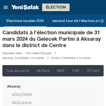
ÉLECTION
Elections locales 2024
second tour de l'élection présid
İstanbul
Candidats à l'élection municipale de 31
Ankara
mars 2024 du Gelecek Partisi à Aksaray
Izmir
dans le district de Centre
Adana
Nouvelle Aube - Yeni Safak français
Aksaray Candidats à la mairie
Centre Candidats à la mairie
Adıyaman
Afyonkarahisar
Tous les partis
AK Parti
MHP
CHP
IYI Parti
Ağrı
Aksaray
AĞAÇÖREN
BAĞLIKAYA