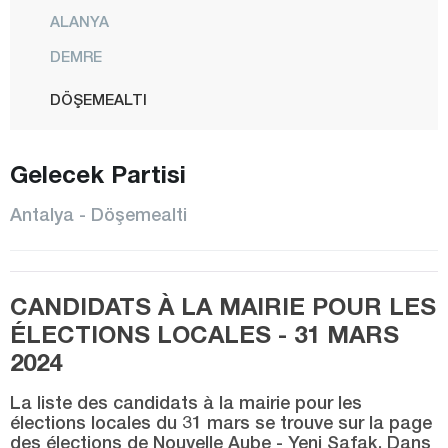
ALANYA
DEMRE
DÖŞEMEALTI
ELMALI
Gelecek Partisi
FİNİKE
GAZİPAŞA
Antalya - Döşemealti
GÜNDOĞMUŞ
İBRADI
CANDIDATS À LA MAIRIE POUR LES
KAŞ
ÉLECTIONS LOCALES - 31 MARS
KEMER
2024
KEPEZ
La liste des candidats à la mairie pour les
KONYAALTI
élections locales du 31 mars se trouve sur la page
des élections de Nouvelle Aube - Yeni Şafak. Dans