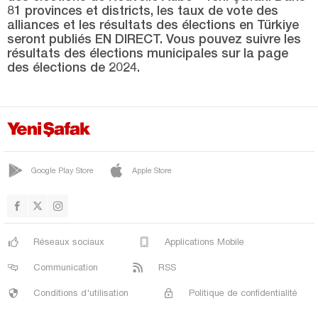
KORKUTELİ
81 provinces et districts, les taux de vote des
alliances et les résultats des élections en Türkiye
KUMLUCA
seront publiés EN DIRECT. Vous pouvez suivre les
MANAVGAT
résultats des élections municipales sur la page
des élections de 2024.
MURATPAŞA
SERİK
Ardahan
Artvin
Google Play Store
Apple Store
Aydın
Balıkesir
Bartın
Réseaux sociaux
Applications Mobile
Batman
Communication
RSS
Bayburt
Conditions d'utilisation
Politique de confidentialité
Bilecik