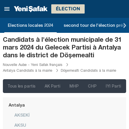
ÉLECTION
İstanbul
Ankara
Elections locales 2024
second tour de l'élection présid
Izmir
Candidats à l'élection municipale de 31
Adana
mars 2024 du Gelecek Partisi à Antalya
Adıyaman
dans le district de Döşemealti
Afyonkarahisar
Nouvelle Aube - Yeni Safak français
Antalya Candidats à la mairie
Döşemealti Candidats à la mairie
Ağrı
Aksaray
Tous les partis
AK Parti
MHP
CHP
IYI Parti
Amasya
Antalya
AKSEKİ
AKSU