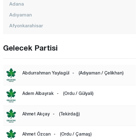
Adana
Adıyaman
Afyonkarahisar
Ağrı
Gelecek Partisi
Aksaray
Amasya
Antalya
Abdurrahman Yaylagül
-
(Adıyaman / Çelikhan)
Ardahan
Artvin
Adem Albayrak
-
(Ordu / Gülyali)
Aydın
Balıkesir
Ahmet Akçay
-
(Tekirdağ)
Bartın
Batman
Ahmet Özcan
-
(Ordu / Çamaş)