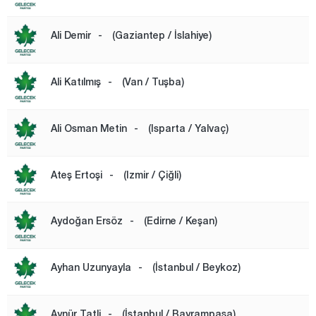
Bayburt
Ali Demir
-
(Gaziantep / İslahiye)
Bilecik
Bingöl
Ali Katılmış
-
(Van / Tuşba)
Bitlis
Bolu
Ali Osman Metin
-
(Isparta / Yalvaç)
Burdur
Bursa
Ateş Ertoşi
-
(Izmir / Çiğli)
Çanakkale
Çankırı
Aydoğan Ersöz
-
(Edirne / Keşan)
Çorum
Denizli
Ayhan Uzunyayla
-
(İstanbul / Beykoz)
Diyarbakır
Düzce
Aynür Tatli
-
(İstanbul / Bayrampaşa)