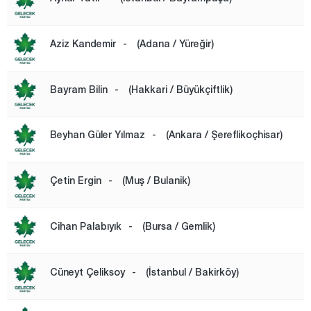
Edirne
Elazığ
Aziz Kandemir
-
(Adana / Yüreğir)
Erzincan
Bayram Bilin
-
(Hakkari / Büyükçiftlik)
Erzurum
Eskişehir
Beyhan Güler Yılmaz
-
(Ankara / Şereflikoçhisar)
Gaziantep
Giresun
Çetin Ergin
-
(Muş / Bulanik)
Gümüşhane
Hakkari
Cihan Palabıyık
-
(Bursa / Gemlik)
Hatay
Iğdır
Cüneyt Çeliksoy
-
(İstanbul / Bakirköy)
Isparta
Kahramanmaraş