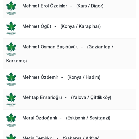
Mehmet Erol Özdinler
-
(Kars / Digor)
Mehmet Öğüt
-
(Konya / Karapinar)
Mehmet Osman Başıbüyük
-
(Gaziantep /
Karkamiş)
Mehmet Özdemir
-
(Konya / Hadim)
Mehtap Ensarioğlu
-
(Yalova / Çiftlikköy)
Meral Özdoğanlı
-
(Eskişehir / Seyitgazi)
Metin Demirkol
-
(Sakarya / Arifiye)