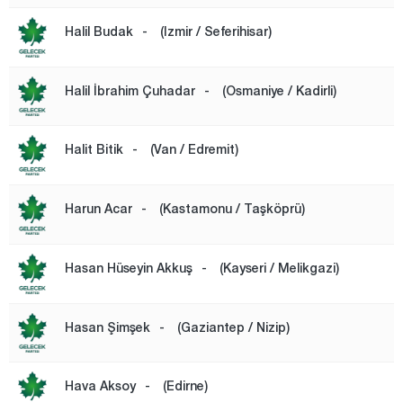
Şanlıurfa
Halil Budak
-
(Izmir / Seferihisar)
Siirt
Sinop
Halil İbrahim Çuhadar
-
(Osmaniye / Kadirli)
Şırnak
Sivas
Halit Bitik
-
(Van / Edremit)
Tekirdağ
Tokat
Harun Acar
-
(Kastamonu / Taşköprü)
Trabzon
Tunceli
Hasan Hüseyin Akkuş
-
(Kayseri / Melikgazi)
Uşak
Van
Hasan Şimşek
-
(Gaziantep / Nizip)
Yalova
Hava Aksoy
-
(Edirne)
Yozgat