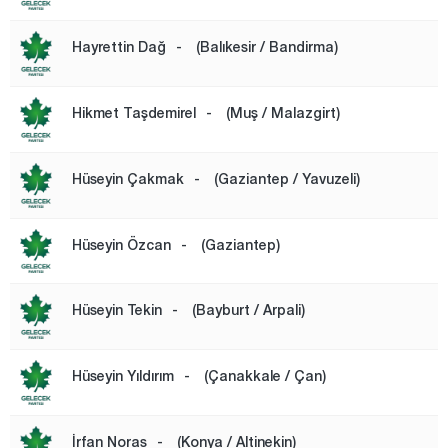
Zonguldak
Hayrettin Dağ
-
(Balıkesir / Bandirma)
Hikmet Taşdemirel
-
(Muş / Malazgirt)
Hüseyin Çakmak
-
(Gaziantep / Yavuzeli)
Hüseyin Özcan
-
(Gaziantep)
Hüseyin Tekin
-
(Bayburt / Arpali)
Hüseyin Yıldırım
-
(Çanakkale / Çan)
İrfan Noras
-
(Konya / Altinekin)