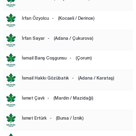
İrfan Özyolcu
-
(Kocaeli / Derince)
İrfan Sayar
-
(Adana / Çukurova)
İsmail Barış Coşgunsu
-
(Çorum)
İsmail Hakkı Gözübatık
-
(Adana / Karataş)
İsmet Çavlı
-
(Mardin / Mazidaği)
İsmet Ertürk
-
(Bursa / İznik)