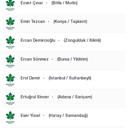
Ecvet Çınar
-
(Bitlis / Mutki)
Karabük
Karaman
Emin Tezcan
-
(Konya / Taşkent)
Kars
Kastamonu
Ercan Demircioğlu
-
(Zonguldak / Kilimli)
Kayseri
Ercan Sönmez
-
(Bursa / Yildirim)
Kilis
Kırıkkale
Erol Demir
-
(İstanbul / Sultanbeyli)
Kırklareli
Kırşehir
Ertuğrul Sincer
-
(Adana / Sariçam)
Kocaeli
Konya
Eser Yücel
-
(Hatay / Samandağ)
Kütahya