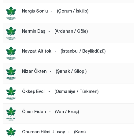
Nergis Sonlu
-
(Çorum / İskilip)
Nermin Daş
-
(Ardahan / Göle)
Nevzat Altıtok
-
(İstanbul / Beylikdüzü)
Nizar Ökten
-
(Şırnak / Silopi)
Ökkeş Evcil
-
(Osmaniye / Türkmen)
Ömer Fidan
-
(Van / Erciş)
Onurcan Hilmi Ulusoy
-
(Kars)