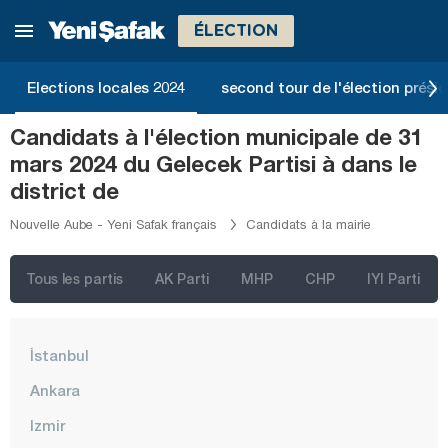
ÉLECTION
Elections locales 2024
second tour de l'élection présid
Candidats à l'élection municipale de 31
mars 2024 du Gelecek Partisi à dans le
district de
Nouvelle Aube - Yeni Safak français
Candidats à la mairie
Tous les partis
AK Parti
MHP
CHP
IYI Parti
İstanbul
Ankara
Izmir