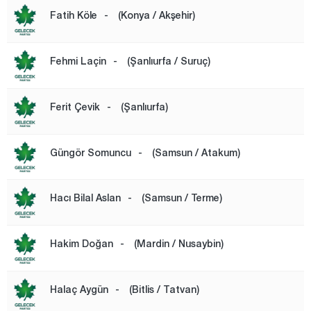
Malatya
Fatih Köle
-
(Konya / Akşehir)
Manisa
Mardin
Fehmi Laçin
-
(Şanlıurfa / Suruç)
Mersin
Muğla
Ferit Çevik
-
(Şanlıurfa)
Muş
Nevşehir
Güngör Somuncu
-
(Samsun / Atakum)
Niğde
Ordu
Hacı Bilal Aslan
-
(Samsun / Terme)
Osmaniye
Hakim Doğan
-
(Mardin / Nusaybin)
Rize
Sakarya
Halaç Aygün
-
(Bitlis / Tatvan)
Samsun