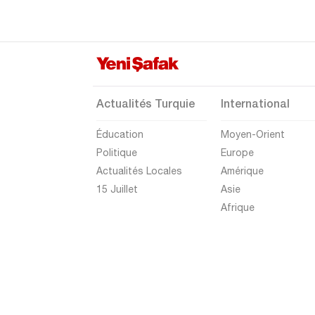
Muğla
Muş
Nevşehir
Niğde
Actualités Turquie
International
Ordu
Éducation
Moyen-Orient
Osmaniye
Politique
Europe
Rize
Actualités Locales
Amérique
Sakarya
15 Juillet
Asie
Afrique
Samsun
Şanlıurfa
Siirt
Sinop
Şırnak