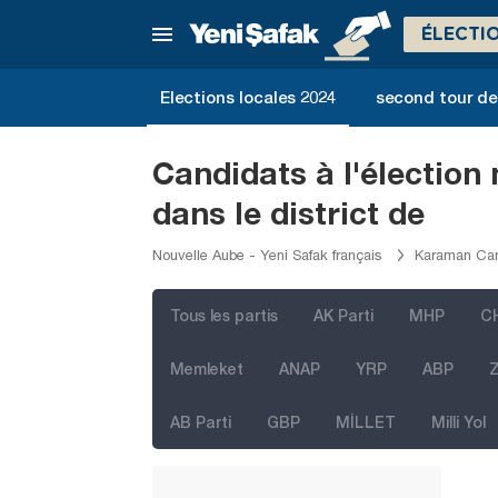
Elazığ
ÉLECTI
Erzincan
Erzurum
Elections locales 2024
second tour de 
Eskişehir
Gaziantep
Candidats à l'électio
Giresun
dans le district de
Gümüşhane
Nouvelle Aube - Yeni Safak français
Karaman Cand
Hakkari
Hatay
Tous les partis
AK Parti
MHP
C
Iğdır
Memleket
ANAP
YRP
ABP
Z
Isparta
AB Parti
GBP
MİLLET
Milli Yol
Kahramanmaraş
Karabük