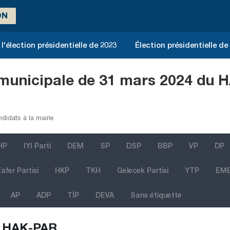
ON
l'élection présidentielle de 2023
Élection présidentielle de
n municipale de 31 mars 2024 du
idats à la mairie
HP
IYI Parti
DEM
SP
DSP
BBP
VP
DP
afer Partisi
HKP
TKH
Gelecek Partisi
YTP
EM
AP
ADP
TİP
DEVA
Sans étiquette
HAK-PAR