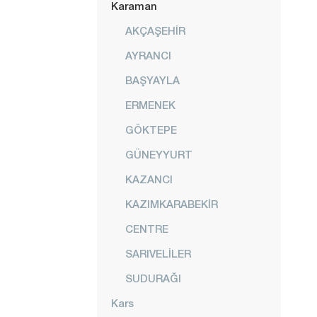
Karaman
AKÇAŞEHİR
AYRANCI
BAŞYAYLA
ERMENEK
GÖKTEPE
GÜNEYYURT
KAZANCI
KAZIMKARABEKİR
CENTRE
SARIVELİLER
SUDURAĞI
Kars