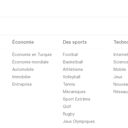
Économie
Des sports
Techno
Économie en Turquie
Footbal
Interne
Économie mondiale
Basketball
Scienc
Automobile
Athlétisme
Mobile
Immobilier
Volleyball
Jeux
Entreprise
Tennis
Nouvea
Mécaniques
Réseau
Sport Extrême
Golf
Rugby
Jeux Olympiques