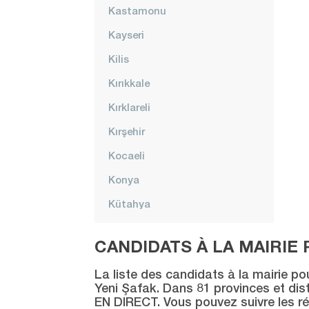
Kastamonu
Kayseri
Kilis
Kırıkkale
Kırklareli
Kırşehir
Kocaeli
Konya
Kütahya
Malatya
CANDIDATS À LA MAIRIE 
Manisa
La liste des candidats à la mairie po
Mardin
Yeni Şafak. Dans 81 provinces et distr
EN DIRECT. Vous pouvez suivre les ré
Mersin