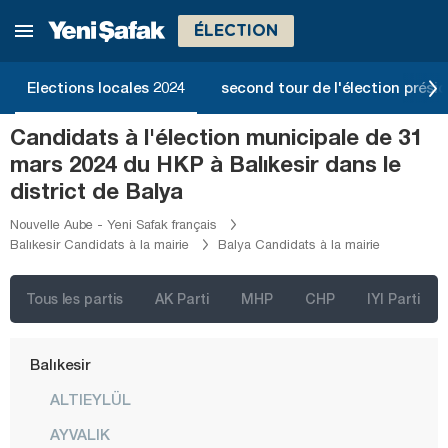
Adana
ÉLECTION
Adıyaman
Afyonkarahisar
Elections locales 2024
second tour de l'élection présid
Ağrı
Candidats à l'élection municipale de 31
Aksaray
mars 2024 du HKP à Balıkesir dans le
Amasya
district de Balya
Antalya
Nouvelle Aube - Yeni Safak français
Balıkesir Candidats à la mairie
Balya Candidats à la mairie
Ardahan
Artvin
Tous les partis
AK Parti
MHP
CHP
IYI Parti
Aydın
Balıkesir
ALTIEYLÜL
AYVALIK