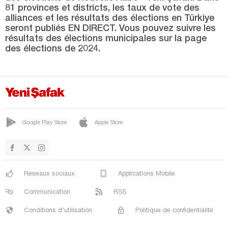
KEPSUT
81 provinces et districts, les taux de vote des
alliances et les résultats des élections en Türkiye
MANYAS
seront publiés EN DIRECT. Vous pouvez suivre les
MARMARA
résultats des élections municipales sur la page
des élections de 2024.
SAVAŞTEPE
SINDIRGI
SUSURLUK
Bartın
Google Play Store
Apple Store
Batman
Bayburt
Bilecik
Réseaux sociaux
Applications Mobile
Bingöl
Communication
RSS
Bitlis
Conditions d'utilisation
Politique de confidentialité
Bolu