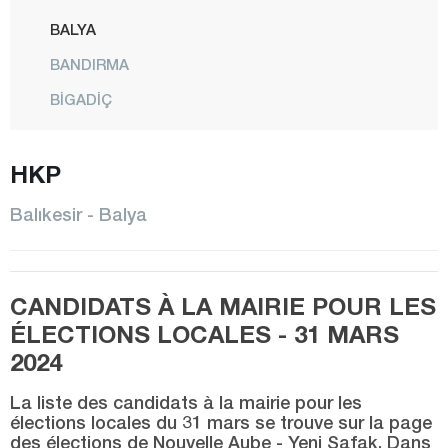
BALYA
BANDIRMA
BİGADİÇ
BURHANİYE
HKP
DURSUNBEY
EDREMİT
Balıkesir - Balya
ERDEK
GÖMEÇ
CANDIDATS À LA MAIRIE POUR LES
GÖNEN
ÉLECTIONS LOCALES - 31 MARS
HAVRAN
2024
İVRİNDİ
La liste des candidats à la mairie pour les
KARESİ
élections locales du 31 mars se trouve sur la page
des élections de Nouvelle Aube - Yeni Şafak. Dans