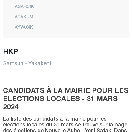
ASARCIK
ATAKUM
AYVACIK
BAFRA
CANİK
HKP
ÇARŞAMBA
Samsun - Yakakent
HAVZA
İLKADIM
CANDIDATS À LA MAIRIE POUR LES
KAVAK
ÉLECTIONS LOCALES - 31 MARS
LADİK
2024
SALIPAZARI
La liste des candidats à la mairie pour les
TEKKEKÖY
élections locales du 31 mars se trouve sur la page
des élections de Nouvelle Aube - Yeni Şafak. Dans
TERME