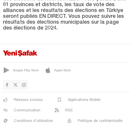
81 provinces et districts, les taux de vote des
VEZİRKÖPRÜ
alliances et les résultats des élections en Türkiye
seront publiés EN DIRECT. Vous pouvez suivre les
YAKAKENT
résultats des élections municipales sur la page
des élections de 2024.
Şanlıurfa
Siirt
Sinop
Şırnak
Google Play Store
Apple Store
Sivas
Tekirdağ
Tokat
Réseaux sociaux
Applications Mobile
Trabzon
Communication
RSS
Tunceli
Conditions d'utilisation
Politique de confidentialité
Uşak