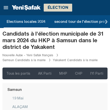
Mardin
ÉLECTION
Mersin
Muğla
Elections locales 2024
second tour de l'élection présid
Muş
Candidats à l'élection municipale de 31
Nevşehir
mars 2024 du HKP à Samsun dans le
Niğde
district de Yakakent
Ordu
Nouvelle Aube - Yeni Safak français
Samsun Candidats à la mairie
Yakakent Candidats à la mairie
Osmaniye
Rize
Tous les partis
AK Parti
MHP
CHP
IYI Parti
Sakarya
Samsun
19 Mai
ALAÇAM