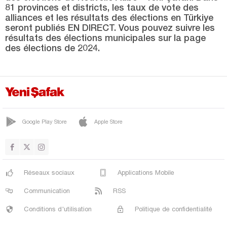
81 provinces et districts, les taux de vote des
alliances et les résultats des élections en Türkiye
PINARBAŞI
seront publiés EN DIRECT. Vous pouvez suivre les
ŞENPAZAR
résultats des élections municipales sur la page
des élections de 2024.
SEYDİLER
TAŞKÖPRÜ
TOSYA
Kayseri
Google Play Store
Apple Store
Kilis
Kırıkkale
Kırklareli
Réseaux sociaux
Applications Mobile
Kırşehir
Communication
RSS
Kocaeli
Conditions d'utilisation
Politique de confidentialité
Konya