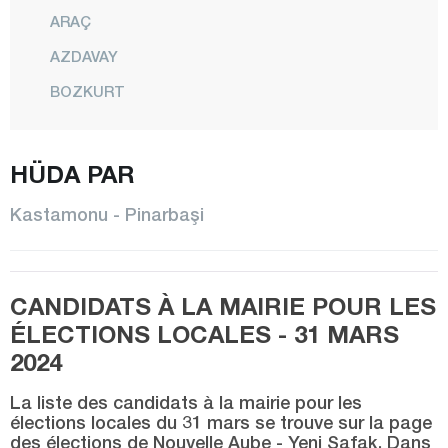
ARAÇ
AZDAVAY
BOZKURT
ÇATALZEYTİN
CİDE
HÜDA PAR
DADAY
Kastamonu - Pinarbaşi
DEVREKANİ
DOĞANYURT
CANDIDATS À LA MAIRIE POUR LES
HANÖNÜ
ÉLECTIONS LOCALES - 31 MARS
İHSANGAZİ
2024
İNEBOLU
La liste des candidats à la mairie pour les
KÜRE
élections locales du 31 mars se trouve sur la page
des élections de Nouvelle Aube - Yeni Şafak. Dans
CENTRE