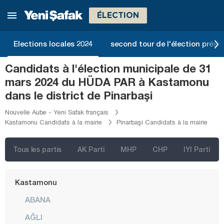
Giresun
ÉLECTION
Gümüşhane
Hakkari
Elections locales 2024
second tour de l'élection présid
Hatay
Candidats à l'élection municipale de 31
Iğdır
mars 2024 du HÜDA PAR à Kastamonu
Isparta
dans le district de Pinarbaşi
Kahramanmaraş
Nouvelle Aube - Yeni Safak français
Kastamonu Candidats à la mairie
Pinarbaşi Candidats à la mairie
Karabük
Karaman
Tous les partis
AK Parti
MHP
CHP
IYI Parti
Kars
Kastamonu
ABANA
AĞLI