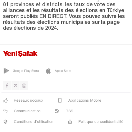
MURADİYE
81 provinces et districts, les taux de vote des
alliances et les résultats des élections en Türkiye
Dimanche
seront publiés EN DIRECT. Vous pouvez suivre les
SALARHA
résultats des élections municipales sur la page
des élections de 2024.
TUNCA
Sakarya
Samsun
Şanlıurfa
Google Play Store
Apple Store
Siirt
Sinop
Şırnak
Réseaux sociaux
Applications Mobile
Sivas
Communication
RSS
Tekirdağ
Conditions d'utilisation
Politique de confidentialité
Tokat