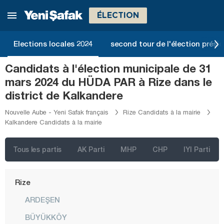
Malatya
ÉLECTION
Manisa
Mardin
Elections locales 2024
second tour de l'élection présid
Mersin
Candidats à l'élection municipale de 31
Muğla
mars 2024 du HÜDA PAR à Rize dans le
Muş
district de Kalkandere
Nevşehir
Nouvelle Aube - Yeni Safak français
Rize Candidats à la mairie
Kalkandere Candidats à la mairie
Niğde
Ordu
Tous les partis
AK Parti
MHP
CHP
IYI Parti
Osmaniye
Rize
ARDEŞEN
BÜYÜKKÖY