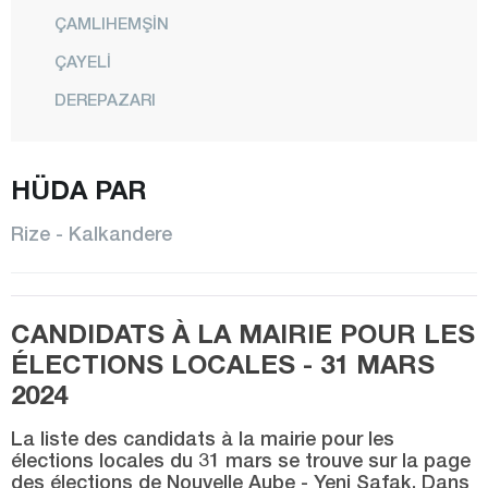
ÇAMLIHEMŞİN
ÇAYELİ
DEREPAZARI
FINDIKLI
GÜNEYSU
HÜDA PAR
HEMŞİN
Rize - Kalkandere
İKİZDERE
İYİDERE
CANDIDATS À LA MAIRIE POUR LES
KALKANDERE
ÉLECTIONS LOCALES - 31 MARS
KENDİRLİ
2024
MADENLİ
La liste des candidats à la mairie pour les
CENTRE
élections locales du 31 mars se trouve sur la page
des élections de Nouvelle Aube - Yeni Şafak. Dans