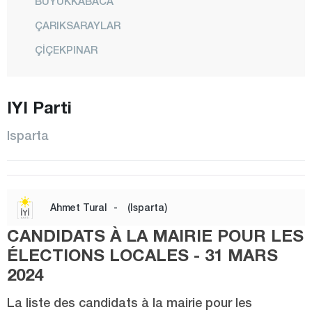
BÜYÜKKABACA
ÇARIKSARAYLAR
ÇİÇEKPINAR
EĞİRDİR
GELENDOST
IYI Parti
GÖNEN
Isparta
GÜNEYKENT
HÜYÜKLÜ
KEÇİBORLU
Ahmet Tural
-
(Isparta)
KULEÖNÜ
CANDIDATS À LA MAIRIE POUR LES
CENTRE
ÉLECTIONS LOCALES - 31 MARS
SARIİDRİS
2024
ŞARKİKARAAĞAÇ
La liste des candidats à la mairie pour les