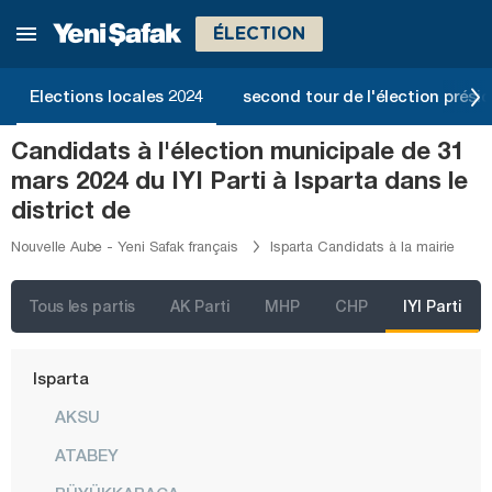
Erzincan
ÉLECTION
Erzurum
Elections locales 2024
second tour de l'élection présid
Eskişehir
Gaziantep
Candidats à l'élection municipale de 31
mars 2024 du IYI Parti à Isparta dans le
Giresun
district de
Gümüşhane
Nouvelle Aube - Yeni Safak français
Isparta Candidats à la mairie
Hakkari
Hatay
Tous les partis
AK Parti
MHP
CHP
IYI Parti
Iğdır
Isparta
AKSU
ATABEY