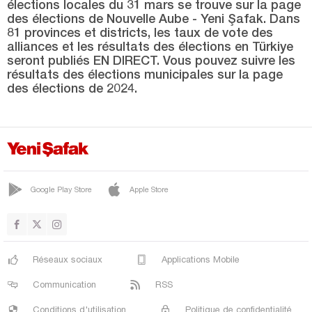
élections locales du 31 mars se trouve sur la page
SAV
des élections de Nouvelle Aube - Yeni Şafak. Dans
SENİR
81 provinces et districts, les taux de vote des
alliances et les résultats des élections en Türkiye
SENİRKENT
seront publiés EN DIRECT. Vous pouvez suivre les
résultats des élections municipales sur la page
SÜTÇÜLER
des élections de 2024.
ULUBORLU
YALVAÇ
YENİŞARBADEMLİ
Kahramanmaraş
Google Play Store
Apple Store
Karabük
Karaman
Kars
Réseaux sociaux
Applications Mobile
Kastamonu
Communication
RSS
Kayseri
Conditions d'utilisation
Politique de confidentialité