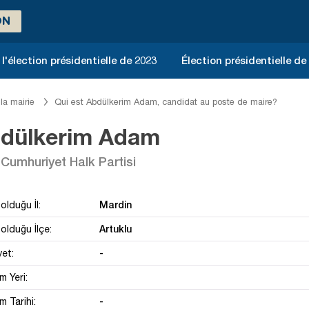
ON
l'élection présidentielle de 2023
Élection présidentielle de
la mairie
Qui est Abdülkerim Adam, candidat au poste de maire?
dülkerim Adam
Cumhuriyet Halk Partisi
Mardin
olduğu İl:
Artuklu
olduğu İlçe:
-
yet:
 Yeri:
-
 Tarihi: