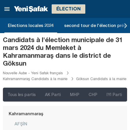
ÉLECTION
Erzincan
Erzurum
Elections locales 2024
second tour de l'élection présid
Eskişehir
Candidats à l'élection municipale de 31
Gaziantep
mars 2024 du Memleket à
Giresun
Kahramanmaraş dans le district de
Gümüşhane
Göksun
Hakkari
Nouvelle Aube - Yeni Safak français
Kahramanmaraş Candidats à la mairie
Göksun Candidats à la mairie
Hatay
Iğdır
Tous les partis
AK Parti
MHP
CHP
IYI Parti
Isparta
Kahramanmaraş
AFŞİN