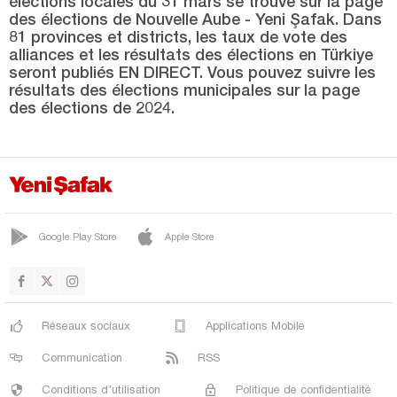
élections locales du 31 mars se trouve sur la page
des élections de Nouvelle Aube - Yeni Şafak. Dans
Kastamonu
81 provinces et districts, les taux de vote des
alliances et les résultats des élections en Türkiye
Kayseri
seront publiés EN DIRECT. Vous pouvez suivre les
Kilis
résultats des élections municipales sur la page
des élections de 2024.
Kırıkkale
Kırklareli
Kırşehir
Kocaeli
Google Play Store
Apple Store
Konya
Kütahya
Malatya
Réseaux sociaux
Applications Mobile
Manisa
Communication
RSS
Mardin
Conditions d'utilisation
Politique de confidentialité