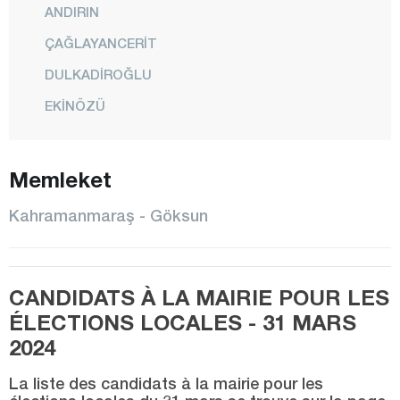
ANDIRIN
ÇAĞLAYANCERİT
DULKADİROĞLU
EKİNÖZÜ
ELBİSTAN
Memleket
GÖKSUN
NURHAK
Kahramanmaraş - Göksun
ONİKİŞUBAT
PAZARCIK
CANDIDATS À LA MAIRIE POUR LES
TÜRKOĞLU
ÉLECTIONS LOCALES - 31 MARS
Karabük
2024
Karaman
La liste des candidats à la mairie pour les
Kars