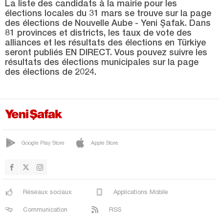
SUNGURLU
La liste des candidats à la mairie pour les
élections locales du 31 mars se trouve sur la page
UĞURLUDAĞ
des élections de Nouvelle Aube - Yeni Şafak. Dans
81 provinces et districts, les taux de vote des
Denizli
alliances et les résultats des élections en Türkiye
seront publiés EN DIRECT. Vous pouvez suivre les
Diyarbakır
résultats des élections municipales sur la page
Düzce
des élections de 2024.
Edirne
Elazığ
Erzincan
Erzurum
Google Play Store
Apple Store
Eskişehir
Gaziantep
Giresun
Réseaux sociaux
Applications Mobile
Gümüşhane
Communication
RSS