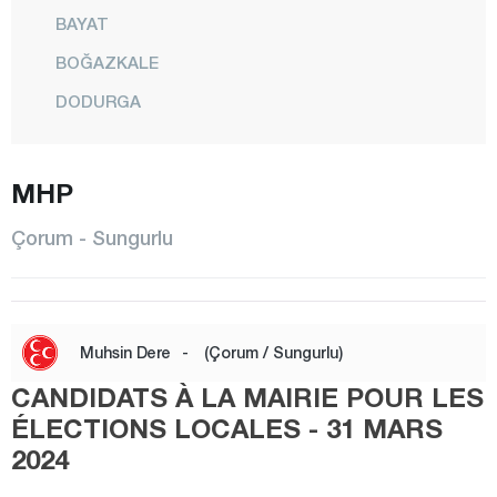
BAYAT
BOĞAZKALE
DODURGA
DÜVENCİ
İSKİLİP
MHP
KARGI
Çorum - Sungurlu
LAÇİN
MECİTÖZÜ
CENTRE
Muhsin Dere
-
(Çorum / Sungurlu)
OĞUZLAR
CANDIDATS À LA MAIRIE POUR LES
ORTAKÖY
ÉLECTIONS LOCALES - 31 MARS
OSMANCIK
2024