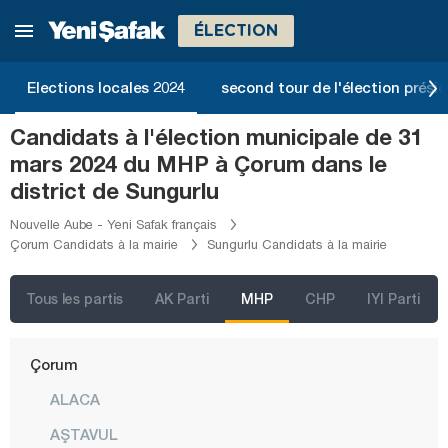
Batman
ÉLECTION
Bayburt
Bilecik
Elections locales 2024
second tour de l'élection présid
Bingöl
Candidats à l'élection municipale de 31
Bitlis
mars 2024 du MHP à Çorum dans le
Bolu
district de Sungurlu
Burdur
Nouvelle Aube - Yeni Safak français
Çorum Candidats à la mairie
Sungurlu Candidats à la mairie
Bursa
Çanakkale
Tous les partis
AK Parti
MHP
CHP
IYI Parti
Çankırı
Çorum
ALACA
AŞTAVUL