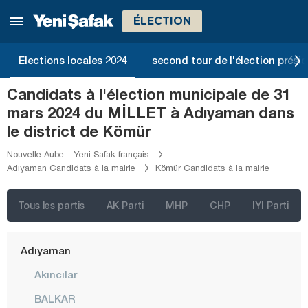
ÉLECTION
Elections locales 2024
second tour de l'élection présid
Candidats à l'élection municipale de 31
mars 2024 du MİLLET à Adıyaman dans
le district de Kömür
İstanbul
Nouvelle Aube - Yeni Safak français
Adıyaman Candidats à la mairie
Kömür Candidats à la mairie
Ankara
Izmir
Tous les partis
AK Parti
MHP
CHP
IYI Parti
Adana
Adıyaman
Akıncılar
BALKAR