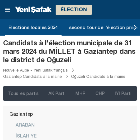
Çankırı
ÉLECTION
Çorum
Denizli
Elections locales 2024
second tour de l'élection présid
Diyarbakır
Candidats à l'élection municipale de 31
Düzce
mars 2024 du MİLLET à Gaziantep dans
Edirne
le district de Oğuzeli
Elazığ
Nouvelle Aube - Yeni Safak français
Gaziantep Candidats à la mairie
Oğuzeli Candidats à la mairie
Erzincan
Erzurum
Tous les partis
AK Parti
MHP
CHP
IYI Parti
Eskişehir
Gaziantep
ARABAN
İSLAHİYE