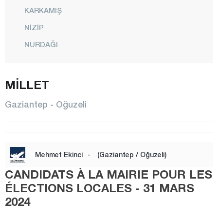
KARKAMIŞ
NİZİP
NURDAĞI
OĞUZELİ
MİLLET
ŞAHİNBEY
ŞEHİTKAMİL
Gaziantep - Oğuzeli
YAVUZELİ
Giresun
Gümüşhane
Mehmet Ekinci
-
(Gaziantep / Oğuzeli)
Hakkari
CANDIDATS À LA MAIRIE POUR LES
Hatay
ÉLECTIONS LOCALES - 31 MARS
2024
Iğdır