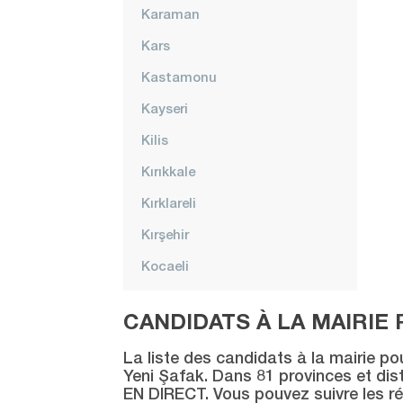
Karaman
Kars
Kastamonu
Kayseri
Kilis
Kırıkkale
Kırklareli
Kırşehir
Kocaeli
Konya
CANDIDATS À LA MAIRIE 
Kütahya
La liste des candidats à la mairie po
Malatya
Yeni Şafak. Dans 81 provinces et distr
EN DIRECT. Vous pouvez suivre les ré
Manisa