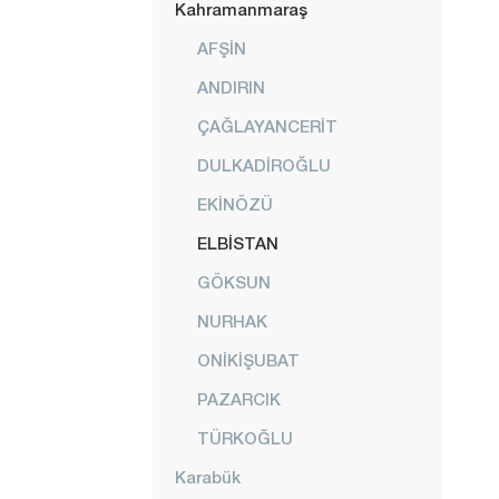
Kahramanmaraş
AFŞİN
ANDIRIN
ÇAĞLAYANCERİT
DULKADİROĞLU
EKİNÖZÜ
ELBİSTAN
GÖKSUN
NURHAK
ONİKİŞUBAT
PAZARCIK
TÜRKOĞLU
Karabük