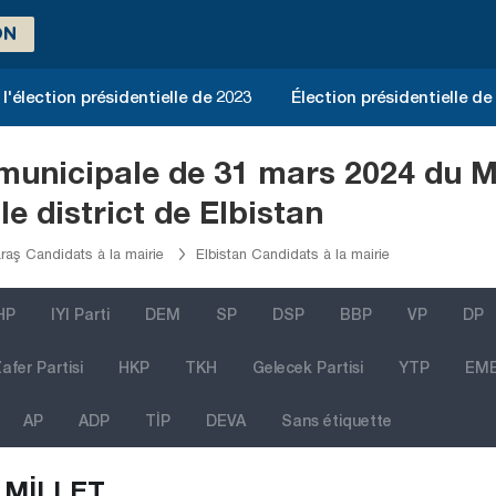
ON
l'élection présidentielle de 2023
Élection présidentielle de
n municipale de 31 mars 2024 du 
 district de Elbistan
aş Candidats à la mairie
Elbistan Candidats à la mairie
HP
IYI Parti
DEM
SP
DSP
BBP
VP
DP
afer Partisi
HKP
TKH
Gelecek Partisi
YTP
EM
AP
ADP
TİP
DEVA
Sans étiquette
MİLLET