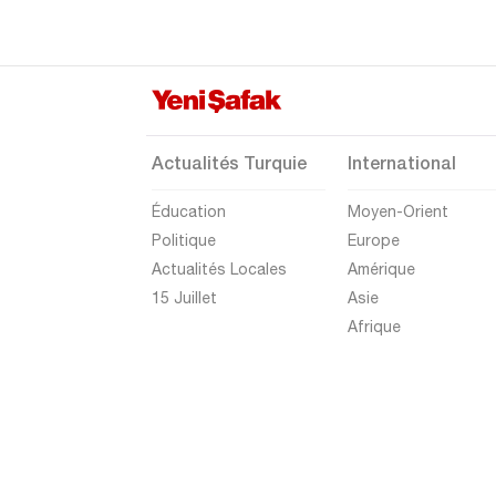
Mardin
Mersin
Muğla
Muş
Actualités Turquie
International
Nevşehir
Éducation
Moyen-Orient
Niğde
Politique
Europe
Ordu
Actualités Locales
Amérique
Osmaniye
15 Juillet
Asie
Afrique
Rize
Sakarya
Samsun
Şanlıurfa
Siirt