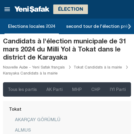
Osmaniye
ÉLECTION
Rize
Sakarya
Elections locales 2024
second tour de l'élection présid
Samsun
Candidats à l'élection municipale de 31
Şanlıurfa
mars 2024 du Milli Yol à Tokat dans le
Siirt
district de Karayaka
Sinop
Nouvelle Aube - Yeni Safak français
Tokat Candidats à la mairie
Karayaka Candidats à la mairie
Şırnak
Sivas
Tous les partis
AK Parti
MHP
CHP
IYI Parti
Tekirdağ
Tokat
AKARÇAY GÖRÜMLÜ
ALMUS