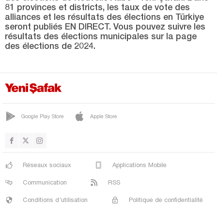
81 provinces et districts, les taux de vote des
GÖKAL
alliances et les résultats des élections en Türkiye
seront publiés EN DIRECT. Vous pouvez suivre les
GÖKÇELİ
résultats des élections municipales sur la page
des élections de 2024.
GÖLGELİ
GÜRÇEŞME
GÜRYILDIZ
HASANŞEYH
HATİPLİ
Google Play Store
Apple Store
KARAYAKA
KINIK
Réseaux sociaux
Applications Mobile
CENTRE
Communication
RSS
NİKSAR
Conditions d'utilisation
Politique de confidentialité
Dimanche