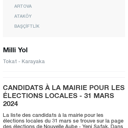
ARTOVA
ATAKÖY
BAŞÇİFTLİK
BAYDARLI
BEREKETLİ
Milli Yol
BOZÇALI
Tokat - Karayaka
ÇAMLIBEL
ÇAT
CANDIDATS À LA MAIRIE POUR LES
ÇEVRELİ
ÉLECTIONS LOCALES - 31 MARS
CİMİTEKKE
2024
DEMİRCİLİ
La liste des candidats à la mairie pour les
EMİRSEYİT
élections locales du 31 mars se trouve sur la page
des élections de Nouvelle Aube - Yeni Şafak. Dans
ERBAA