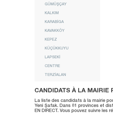
GÜMÜŞÇAY
KALKIM
KARABİGA
KAVAKKÖY
KEPEZ
KÜÇÜKKUYU
LAPSEKİ
CENTRE
TERZİALAN
UMURBEY
CANDIDATS À LA MAIRIE 
YENİCE
La liste des candidats à la mairie po
Çankırı
Yeni Şafak. Dans 81 provinces et distr
EN DIRECT. Vous pouvez suivre les ré
Çorum