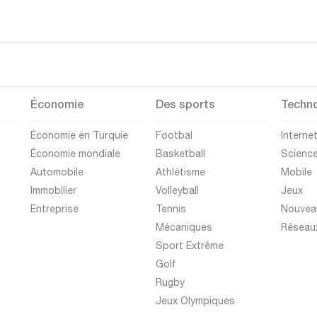
Économie
Des sports
Techno
Économie en Turquie
Footbal
Interne
Économie mondiale
Basketball
Scienc
Automobile
Athlétisme
Mobile
Immobilier
Volleyball
Jeux
Entreprise
Tennis
Nouvea
Mécaniques
Réseau
Sport Extrême
Golf
Rugby
Jeux Olympiques