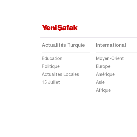
Denizli
Diyarbakır
Düzce
Edirne
Actualités Turquie
International
Elazığ
Éducation
Moyen-Orient
Erzincan
Politique
Europe
Erzurum
Actualités Locales
Amérique
Eskişehir
15 Juillet
Asie
Afrique
Gaziantep
Giresun
Gümüşhane
Hakkari
Hatay