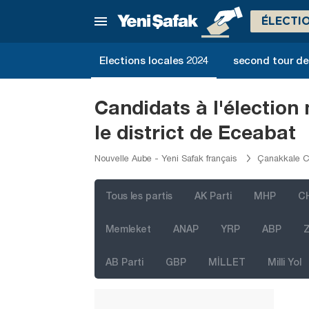
Ardahan
ÉLECTI
Artvin
Aydın
Elections locales 2024
second tour de 
Balıkesir
Bartın
Candidats à l'électio
Batman
le district de Eceabat
Bayburt
Nouvelle Aube - Yeni Safak français
Çanakkale Ca
Bilecik
Bingöl
Tous les partis
AK Parti
MHP
C
Bitlis
Memleket
ANAP
YRP
ABP
Z
Bolu
AB Parti
GBP
MİLLET
Milli Yol
Burdur
Bursa