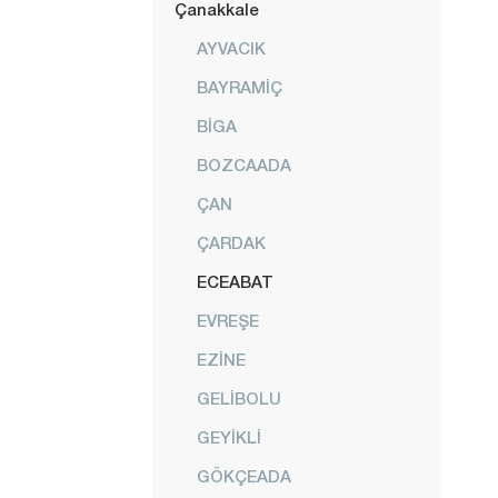
Çanakkale
AYVACIK
BAYRAMİÇ
BİGA
BOZCAADA
ÇAN
ÇARDAK
ECEABAT
EVREŞE
EZİNE
GELİBOLU
GEYİKLİ
GÖKÇEADA