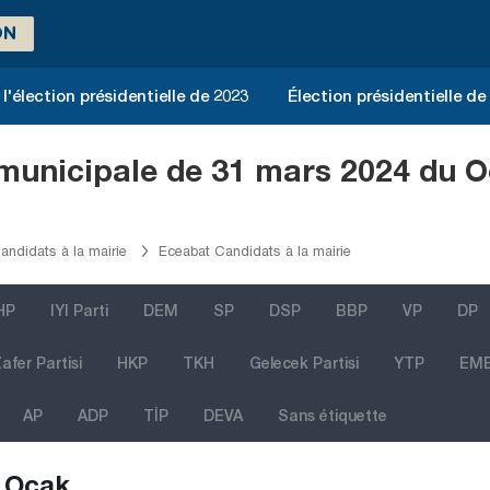
ON
l'élection présidentielle de 2023
Élection présidentielle de
n municipale de 31 mars 2024 du 
ndidats à la mairie
Eceabat Candidats à la mairie
HP
IYI Parti
DEM
SP
DSP
BBP
VP
DP
afer Partisi
HKP
TKH
Gelecek Partisi
YTP
EM
AP
ADP
TİP
DEVA
Sans étiquette
Ocak