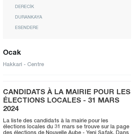
DERECİK
DURANKAYA
ESENDERE
CENTRE
Ocak
ŞEMDİNLİ
YÜKSEKOVA
Hakkari - Centre
Hatay
Iğdır
CANDIDATS À LA MAIRIE POUR LES
Isparta
ÉLECTIONS LOCALES - 31 MARS
Kahramanmaraş
2024
Karabük
La liste des candidats à la mairie pour les
Karaman
élections locales du 31 mars se trouve sur la page
des élections de Nouvelle Aube - Yeni Şafak. Dans