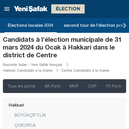
Diyarbakır
ÉLECTION
Düzce
Edirne
Elections locales 2024
second tour de l'élection présid
Elazığ
Candidats à l'élection municipale de 31
Erzincan
mars 2024 du Ocak à Hakkari dans le
Erzurum
district de Centre
Eskişehir
Nouvelle Aube - Yeni Safak français
Hakkari Candidats à la mairie
Centre Candidats à la mairie
Gaziantep
Giresun
Tous les partis
AK Parti
MHP
CHP
IYI Parti
Gümüşhane
Hakkari
BÜYÜKÇİFTLİK
ÇUKURCA