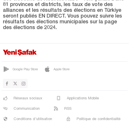
Kars
81 provinces et districts, les taux de vote des
alliances et les résultats des élections en Türkiye
Kastamonu
seront publiés EN DIRECT. Vous pouvez suivre les
Kayseri
résultats des élections municipales sur la page
des élections de 2024.
Kilis
Kırıkkale
Kırklareli
Kırşehir
Google Play Store
Apple Store
Kocaeli
Konya
Kütahya
Réseaux sociaux
Applications Mobile
Malatya
Communication
RSS
Manisa
Conditions d'utilisation
Politique de confidentialité
Mardin