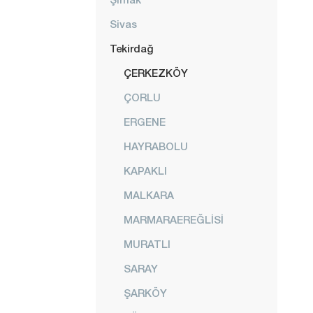
Sivas
Tekirdağ
ÇERKEZKÖY
ÇORLU
ERGENE
HAYRABOLU
KAPAKLI
MALKARA
MARMARAEREĞLİSİ
MURATLI
SARAY
ŞARKÖY