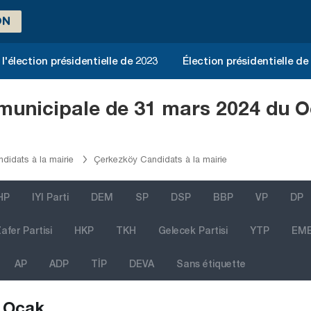
ON
l'élection présidentielle de 2023
Élection présidentielle de
 municipale de 31 mars 2024 du O
didats à la mairie
Çerkezköy Candidats à la mairie
HP
IYI Parti
DEM
SP
DSP
BBP
VP
DP
afer Partisi
HKP
TKH
Gelecek Partisi
YTP
EM
AP
ADP
TİP
DEVA
Sans étiquette
Ocak