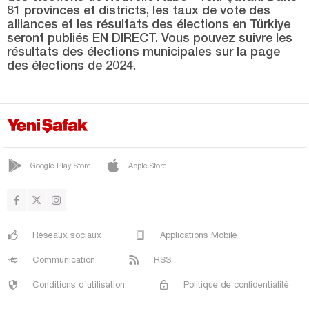
SÖĞÜTLÜ
81 provinces et districts, les taux de vote des
alliances et les résultats des élections en Türkiye
TARAKLI
seront publiés EN DIRECT. Vous pouvez suivre les
Samsun
résultats des élections municipales sur la page
des élections de 2024.
Şanlıurfa
Siirt
Sinop
Şırnak
Google Play Store
Apple Store
Sivas
Tekirdağ
Tokat
Réseaux sociaux
Applications Mobile
Trabzon
Communication
RSS
Tunceli
Conditions d'utilisation
Politique de confidentialité
Uşak