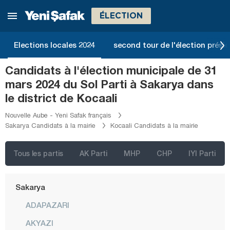
Manisa
ÉLECTION
Mardin
Mersin
Elections locales 2024
second tour de l'élection présid
Muğla
Candidats à l'élection municipale de 31
Muş
mars 2024 du Sol Parti à Sakarya dans
Nevşehir
le district de Kocaali
Niğde
Nouvelle Aube - Yeni Safak français
Sakarya Candidats à la mairie
Kocaali Candidats à la mairie
Ordu
Osmaniye
Tous les partis
AK Parti
MHP
CHP
IYI Parti
Rize
Sakarya
ADAPAZARI
AKYAZI