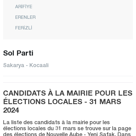
ARİFİYE
ERENLER
FERİZLİ
GEYVE
HENDEK
Sol Parti
KARAPÜRÇEK
Sakarya - Kocaali
KARASU
KAYNARCA
CANDIDATS À LA MAIRIE POUR LES
KOCAALİ
ÉLECTIONS LOCALES - 31 MARS
PAMUKOVA
2024
SAPANCA
La liste des candidats à la mairie pour les
SERDİVAN
élections locales du 31 mars se trouve sur la page
des élections de Nouvelle Aube - Yeni Şafak. Dans