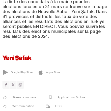
YENİKARPUZLU
La liste des candidats à la mairie pour les
élections locales du 31 mars se trouve sur la page
YENİMÜHACİR
des élections de Nouvelle Aube - Yeni Şafak. Dans
81 provinces et districts, les taux de vote des
Elazığ
alliances et les résultats des élections en Türkiye
seront publiés EN DIRECT. Vous pouvez suivre les
Erzincan
résultats des élections municipales sur la page
Erzurum
des élections de 2024.
Eskişehir
Gaziantep
Giresun
Gümüşhane
Google Play Store
Apple Store
Hakkari
Hatay
Iğdır
Réseaux sociaux
Applications Mobile
Isparta
Communication
RSS