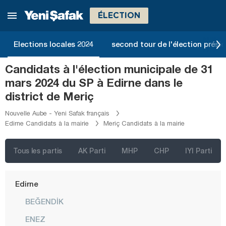
Bitlis
ÉLECTION
Bolu
Burdur
Elections locales 2024
second tour de l'élection présid
Bursa
Candidats à l'élection municipale de 31
Çanakkale
mars 2024 du SP à Edirne dans le
Çankırı
district de Meriç
Çorum
Nouvelle Aube - Yeni Safak français
Edirne Candidats à la mairie
Meriç Candidats à la mairie
Denizli
Diyarbakır
Tous les partis
AK Parti
MHP
CHP
IYI Parti
Düzce
Edirne
BEĞENDİK
ENEZ