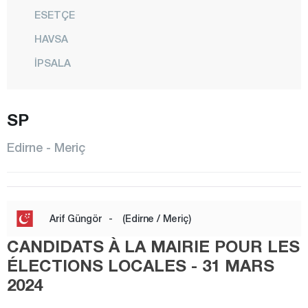
ESETÇE
HAVSA
İPSALA
KEŞAN
KIRCASALİH
SP
KÜPLÜ
Edirne - Meriç
LALAPAŞA
MERİÇ
CENTRE
Arif Güngör
-
(Edirne / Meriç)
SUBAŞI
CANDIDATS À LA MAIRIE POUR LES
SÜLOĞLU
ÉLECTIONS LOCALES - 31 MARS
2024
UZUNKÖPRÜ