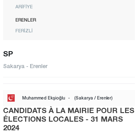
ARİFİYE
ERENLER
FERİZLİ
GEYVE
SP
HENDEK
KARAPÜRÇEK
Sakarya - Erenler
KARASU
KAYNARCA
KOCAALİ
Muhammed Ekşioğlu
-
(Sakarya / Erenler)
PAMUKOVA
CANDIDATS À LA MAIRIE POUR LES
SAPANCA
ÉLECTIONS LOCALES - 31 MARS
2024
SERDİVAN