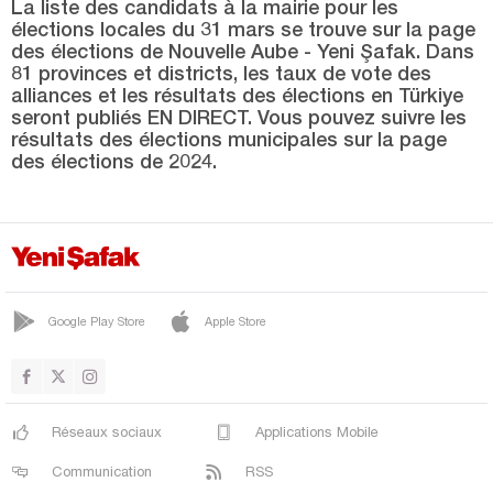
SÖĞÜTLÜ
La liste des candidats à la mairie pour les
élections locales du 31 mars se trouve sur la page
TARAKLI
des élections de Nouvelle Aube - Yeni Şafak. Dans
81 provinces et districts, les taux de vote des
Samsun
alliances et les résultats des élections en Türkiye
seront publiés EN DIRECT. Vous pouvez suivre les
Şanlıurfa
résultats des élections municipales sur la page
Siirt
des élections de 2024.
Sinop
Şırnak
Sivas
Tekirdağ
Google Play Store
Apple Store
Tokat
Trabzon
Tunceli
Réseaux sociaux
Applications Mobile
Uşak
Communication
RSS