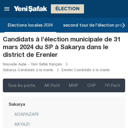
Manisa
ÉLECTION
Mardin
Mersin
Elections locales 2024
second tour de l'élection présid
Muğla
Candidats à l'élection municipale de 31
Muş
mars 2024 du SP à Sakarya dans le
Nevşehir
district de Erenler
Niğde
Nouvelle Aube - Yeni Safak français
Sakarya Candidats à la mairie
Erenler Candidats à la mairie
Ordu
Osmaniye
Tous les partis
AK Parti
MHP
CHP
IYI Parti
Rize
Sakarya
ADAPAZARI
AKYAZI