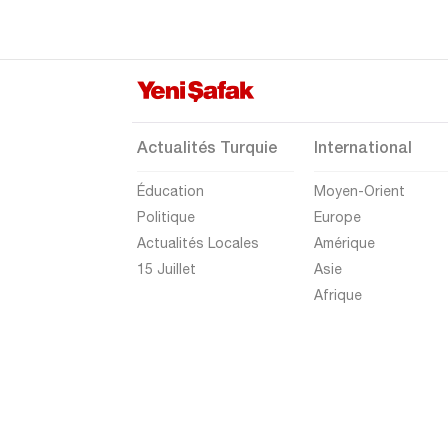
Düzce
Edirne
Elazığ
Erzincan
Actualités Turquie
International
Erzurum
Éducation
Moyen-Orient
Eskişehir
Politique
Europe
Gaziantep
Actualités Locales
Amérique
Giresun
15 Juillet
Asie
Afrique
Gümüşhane
Hakkari
Hatay
Iğdır
Isparta