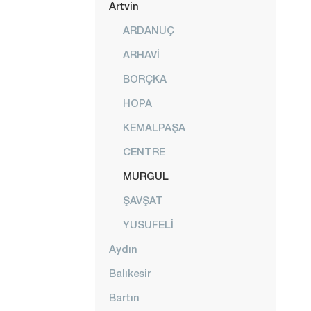
Artvin
ARDANUÇ
ARHAVİ
BORÇKA
HOPA
KEMALPAŞA
CENTRE
MURGUL
ŞAVŞAT
YUSUFELİ
Aydın
Balıkesir
Bartın