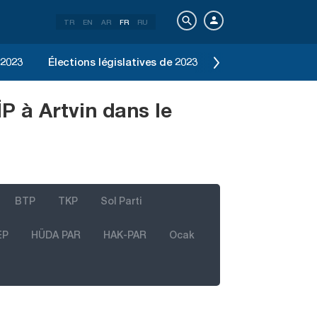
TR
EN
AR
FR
RU
 2023
Élections législatives de 2023
Élection d'Istanbu
P à Artvin dans le
BTP
TKP
Sol Parti
EP
HÜDA PAR
HAK-PAR
Ocak