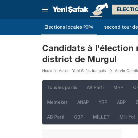
ÉLECTI
İstanbul
Elections locales 2024
second tour de 
Ankara
Izmir
Candidats à l'élection
Adana
district de Murgul
Adıyaman
Nouvelle Aube - Yeni Safak français
Artvin Candi
Afyonkarahisar
Ağrı
Tous les partis
AK Parti
MHP
C
Aksaray
Memleket
ANAP
YRP
ABP
Z
Amasya
AB Parti
GBP
MİLLET
Milli Yol
Antalya
Ardahan