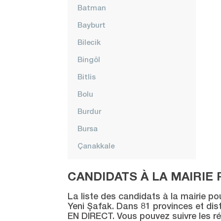
Batman
Bayburt
Bilecik
Bingöl
Bitlis
Bolu
Burdur
Bursa
Çanakkale
Çankırı
CANDIDATS À LA MAIRIE 
Çorum
La liste des candidats à la mairie po
Denizli
Yeni Şafak. Dans 81 provinces et distr
EN DIRECT. Vous pouvez suivre les ré
Diyarbakır