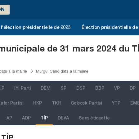
ON
l'élection présidentielle de 2023
Élection présidentielle de
 municipale de 31 mars 2024 du Tİ
dats à la mairie
Murgul Candidats à la mairie
HP
IYI Parti
DEM
SP
DSP
BBP
VP
DP
afer Partisi
HKP
TKH
Gelecek Partisi
YTP
EM
AP
ADP
TİP
DEVA
Sans étiquette
TİP