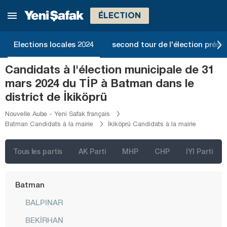
Afyonkarahisar
ÉLECTION
Ağrı
Aksaray
Elections locales 2024
second tour de l'élection présid
Amasya
Candidats à l'élection municipale de 31
Antalya
mars 2024 du TİP à Batman dans le
Ardahan
district de İkiköprü
Artvin
Nouvelle Aube - Yeni Safak français
Batman Candidats à la mairie
İkiköprü Candidats à la mairie
Aydın
Balıkesir
Tous les partis
AK Parti
MHP
CHP
IYI Parti
Bartın
Batman
BALPINAR
BEKİRHAN