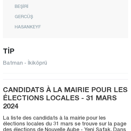
BEŞİRİ
GERCÜŞ
HASANKEYF
İKİKÖPRÜ
TİP
KAYAPINAR
KOZLUK
Batman - İkiköprü
CENTRE
SASON
CANDIDATS À LA MAIRIE POUR LES
YÜCEBAĞ
ÉLECTIONS LOCALES - 31 MARS
Bayburt
2024
Bilecik
La liste des candidats à la mairie pour les
Bingöl
élections locales du 31 mars se trouve sur la page
des élections de Nouvelle Aube - Yeni Şafak. Dans