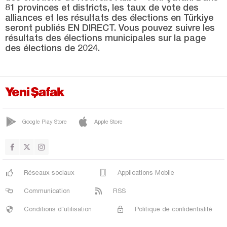
Bitlis
81 provinces et districts, les taux de vote des
alliances et les résultats des élections en Türkiye
Bolu
seront publiés EN DIRECT. Vous pouvez suivre les
Burdur
résultats des élections municipales sur la page
des élections de 2024.
Bursa
Çanakkale
Çankırı
Çorum
Google Play Store
Apple Store
Denizli
Diyarbakır
Düzce
Réseaux sociaux
Applications Mobile
Edirne
Communication
RSS
Elazığ
Conditions d'utilisation
Politique de confidentialité
Erzincan