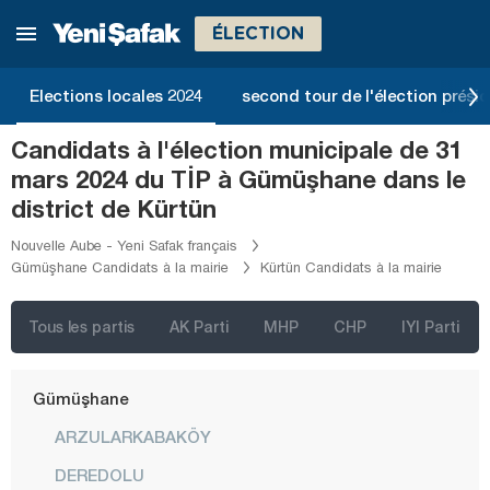
Denizli
ÉLECTION
Diyarbakır
Düzce
Elections locales 2024
second tour de l'élection présid
Edirne
Candidats à l'élection municipale de 31
Elazığ
mars 2024 du TİP à Gümüşhane dans le
Erzincan
district de Kürtün
Erzurum
Nouvelle Aube - Yeni Safak français
Gümüşhane Candidats à la mairie
Kürtün Candidats à la mairie
Eskişehir
Gaziantep
Tous les partis
AK Parti
MHP
CHP
IYI Parti
Giresun
Gümüşhane
ARZULARKABAKÖY
DEREDOLU