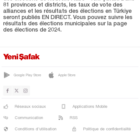
Hakkari
81 provinces et districts, les taux de vote des
alliances et les résultats des élections en Türkiye
Hatay
seront publiés EN DIRECT. Vous pouvez suivre les
Iğdır
résultats des élections municipales sur la page
des élections de 2024.
Isparta
Kahramanmaraş
Karabük
Karaman
Google Play Store
Apple Store
Kars
Kastamonu
Kayseri
Réseaux sociaux
Applications Mobile
Kilis
Communication
RSS
Kırıkkale
Conditions d'utilisation
Politique de confidentialité
Kırklareli