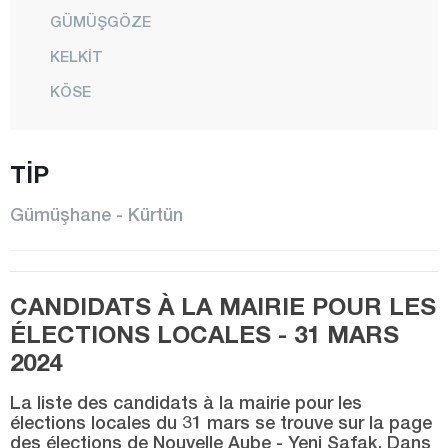
GÜMÜŞGÖZE
KELKİT
KÖSE
KÜRTÜN
TİP
CENTRE
ÖBEKTAŞ
Gümüşhane - Kürtün
ÖZKÜRTÜN
ŞİRAN
CANDIDATS À LA MAIRIE POUR LES
SÖĞÜTLÜ
ÉLECTIONS LOCALES - 31 MARS
TORUL
2024
ÜNLÜPINAR
La liste des candidats à la mairie pour les
YEŞİLBÜK
élections locales du 31 mars se trouve sur la page
des élections de Nouvelle Aube - Yeni Şafak. Dans