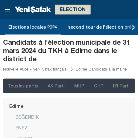
Bolu
ÉLECTION
Burdur
Elections locales 2024
second tour de l'élection présid
Bursa
Çanakkale
Candidats à l'élection municipale de 31
mars 2024 du TKH à Edirne dans le
Çankırı
district de
Çorum
Nouvelle Aube - Yeni Safak français
Edirne Candidats à la mairie
Denizli
Diyarbakır
Tous les partis
AK Parti
MHP
CHP
IYI Parti
Düzce
Edirne
BEĞENDİK
ENEZ