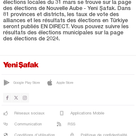
élections locales du 31 mars se trouve sur la page
YENİMÜHACİR
des élections de Nouvelle Aube - Yeni Şafak. Dans
Elazığ
81 provinces et districts, les taux de vote des
alliances et les résultats des élections en Türkiye
Erzincan
seront publiés EN DIRECT. Vous pouvez suivre les
résultats des élections municipales sur la page
Erzurum
des élections de 2024.
Eskişehir
Gaziantep
Giresun
Gümüşhane
Google Play Store
Apple Store
Hakkari
Hatay
Iğdır
Réseaux sociaux
Applications Mobile
Isparta
Communication
RSS
Kahramanmaraş
Conditions d'utilisation
Politique de confidentialité