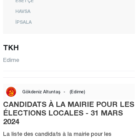
ESETÇE
HAVSA
İPSALA
KEŞAN
KIRCASALİH
TKH
KÜPLÜ
Edirne
LALAPAŞA
MERİÇ
CENTRE
Gökdeniz Altuntaş
-
(Edirne)
SUBAŞI
CANDIDATS À LA MAIRIE POUR LES
SÜLOĞLU
ÉLECTIONS LOCALES - 31 MARS
UZUNKÖPRÜ
2024
YENİKARPUZLU
La liste des candidats à la mairie pour les