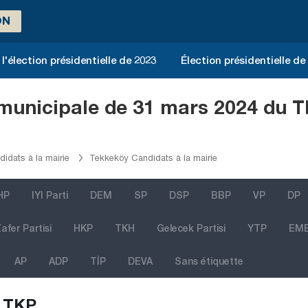
ON
l'élection présidentielle de 2023
Élection présidentielle de
n municipale de 31 mars 2024 du 
idats à la mairie
Tekkeköy Candidats à la mairie
HP
IYI Parti
DEM
SP
DSP
BBP
VP
DP
afer Partisi
HKP
TKH
Gelecek Partisi
YTP
EM
AP
ADP
TİP
DEVA
Sans étiquette
TKP