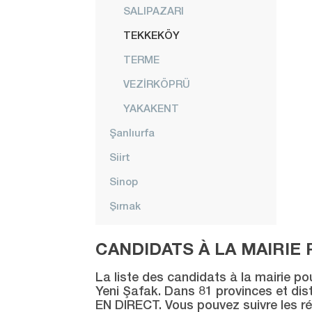
SALIPAZARI
TEKKEKÖY
TERME
VEZİRKÖPRÜ
YAKAKENT
Şanlıurfa
Siirt
Sinop
Şırnak
Sivas
CANDIDATS À LA MAIRIE 
Tekirdağ
La liste des candidats à la mairie po
Tokat
Yeni Şafak. Dans 81 provinces et distr
EN DIRECT. Vous pouvez suivre les ré
Trabzon