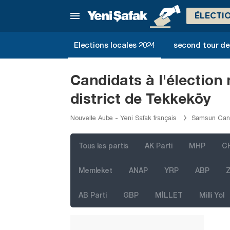
Kütahya
ÉLECTI
Malatya
Manisa
Elections locales 2024
second tour de 
Mardin
Mersin
Candidats à l'électio
Muğla
district de Tekkeköy
Muş
Nouvelle Aube - Yeni Safak français
Samsun Cand
Nevşehir
Niğde
Tous les partis
AK Parti
MHP
C
Ordu
Memleket
ANAP
YRP
ABP
Z
Osmaniye
AB Parti
GBP
MİLLET
Milli Yol
Rize
Sakarya