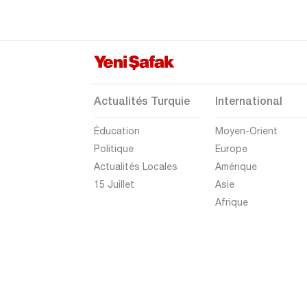
Tunceli
Uşak
Van
Yalova
Actualités Turquie
International
Yozgat
Éducation
Moyen-Orient
Zonguldak
Politique
Europe
Actualités Locales
Amérique
15 Juillet
Asie
Afrique