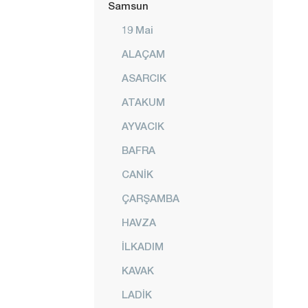
Samsun
19 Mai
ALAÇAM
ASARCIK
ATAKUM
AYVACIK
BAFRA
CANİK
ÇARŞAMBA
HAVZA
İLKADIM
KAVAK
LADİK