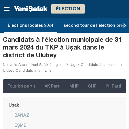
Samsun
ÉLECTION
Şanlıurfa
Siirt
Elections locales 2024
second tour de l'élection présid
Sinop
Candidats à l'élection municipale de 31
Şırnak
mars 2024 du TKP à Uşak dans le
Sivas
district de Ulubey
Tekirdağ
Nouvelle Aube - Yeni Safak français
Uşak Candidats à la mairie
Ulubey Candidats à la mairie
Tokat
Trabzon
Tous les partis
AK Parti
MHP
CHP
IYI Parti
Tunceli
Uşak
BANAZ
EŞME