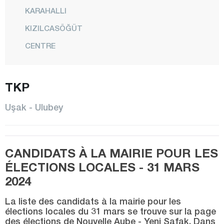
KARAHALLI
KIZILCASÖĞÜT
CENTRE
PINARBAŞI
SELÇİKLER
TKP
SİVASLI
Uşak - Ulubey
TATAR
ULUBEY
CANDIDATS À LA MAIRIE POUR LES
YELEĞEN
ÉLECTIONS LOCALES - 31 MARS
Van
2024
Yalova
La liste des candidats à la mairie pour les
Yozgat
élections locales du 31 mars se trouve sur la page
des élections de Nouvelle Aube - Yeni Şafak. Dans