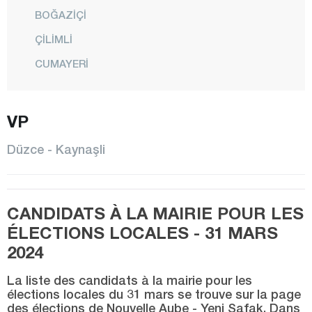
BOĞAZİÇİ
ÇİLİMLİ
CUMAYERİ
GÖLYAKA
GÜMÜŞOVA
VP
KAYNAŞLI
Düzce - Kaynaşli
CENTRE
YIĞILCA
CANDIDATS À LA MAIRIE POUR LES
Edirne
ÉLECTIONS LOCALES - 31 MARS
Elazığ
2024
Erzincan
La liste des candidats à la mairie pour les
Erzurum
élections locales du 31 mars se trouve sur la page
des élections de Nouvelle Aube - Yeni Şafak. Dans