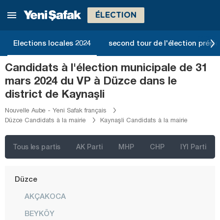
Bingöl
ÉLECTION
Bitlis
Bolu
Elections locales 2024
second tour de l'élection présid
Burdur
Candidats à l'élection municipale de 31
Bursa
mars 2024 du VP à Düzce dans le
Çanakkale
district de Kaynaşli
Çankırı
Nouvelle Aube - Yeni Safak français
Düzce Candidats à la mairie
Kaynaşli Candidats à la mairie
Çorum
Denizli
Tous les partis
AK Parti
MHP
CHP
IYI Parti
Diyarbakır
Düzce
AKÇAKOCA
BEYKÖY