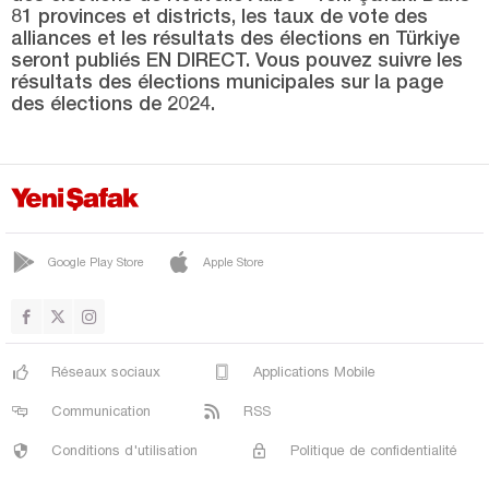
Eskişehir
81 provinces et districts, les taux de vote des
alliances et les résultats des élections en Türkiye
Gaziantep
seront publiés EN DIRECT. Vous pouvez suivre les
Giresun
résultats des élections municipales sur la page
des élections de 2024.
Gümüşhane
Hakkari
Hatay
Iğdır
Google Play Store
Apple Store
Isparta
Kahramanmaraş
Karabük
Réseaux sociaux
Applications Mobile
Karaman
Communication
RSS
Kars
Conditions d'utilisation
Politique de confidentialité
Kastamonu