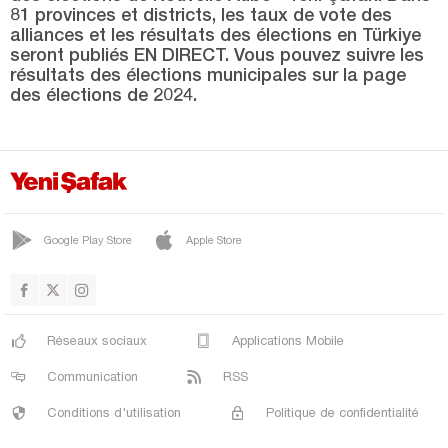
81 provinces et districts, les taux de vote des
alliances et les résultats des élections en Türkiye
SARICAN
seront publiés EN DIRECT. Vous pouvez suivre les
SİVRİCE
résultats des élections municipales sur la page
des élections de 2024.
ÜÇOCAK
YAZIKONAK
YURTBAŞI
Erzincan
Google Play Store
Apple Store
Erzurum
Eskişehir
Gaziantep
Réseaux sociaux
Applications Mobile
Giresun
Communication
RSS
Gümüşhane
Conditions d'utilisation
Politique de confidentialité
Hakkari