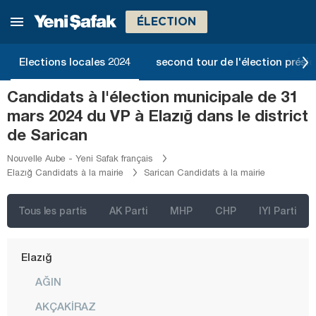
Bolu
ÉLECTION
Burdur
Bursa
Elections locales 2024
second tour de l'élection présid
Çanakkale
Candidats à l'élection municipale de 31
Çankırı
mars 2024 du VP à Elazığ dans le district
Çorum
de Sarican
Denizli
Nouvelle Aube - Yeni Safak français
Elazığ Candidats à la mairie
Sarican Candidats à la mairie
Diyarbakır
Düzce
Tous les partis
AK Parti
MHP
CHP
IYI Parti
Edirne
Elazığ
AĞIN
AKÇAKİRAZ