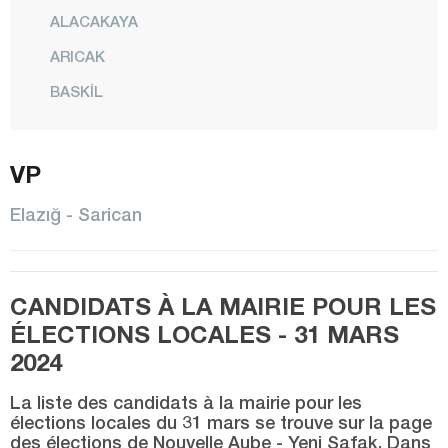
ALACAKAYA
ARICAK
BASKİL
BEYHAN
BÜKARDI
VP
ERİMLİ
Elazığ - Sarican
KARAKOÇAN
KEBAN
CANDIDATS À LA MAIRIE POUR LES
KOVANCILAR
ÉLECTIONS LOCALES - 31 MARS
MADEN
2024
CENTRE
La liste des candidats à la mairie pour les
MOLLAKENDİ
élections locales du 31 mars se trouve sur la page
des élections de Nouvelle Aube - Yeni Şafak. Dans
PALU