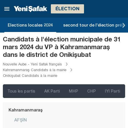
Erzincan
ÉLECTION
Erzurum
Elections locales 2024
second tour de l'élection présid
Eskişehir
Gaziantep
Candidats à l'élection municipale de 31
mars 2024 du VP à Kahramanmaraş
Giresun
dans le district de Onikişubat
Gümüşhane
Nouvelle Aube - Yeni Safak français
Hakkari
Kahramanmaraş Candidats à la mairie
Onikişubat Candidats à la mairie
Hatay
Iğdır
Tous les partis
AK Parti
MHP
CHP
IYI Parti
Isparta
Kahramanmaraş
AFŞİN