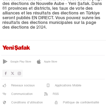
des élections de Nouvelle Aube - Yeni Şafak. Dans
Kastamonu
81 provinces et districts, les taux de vote des
alliances et les résultats des élections en Türkiye
Kayseri
seront publiés EN DIRECT. Vous pouvez suivre les
Kilis
résultats des élections municipales sur la page
des élections de 2024.
Kırıkkale
Kırklareli
Kırşehir
Kocaeli
Google Play Store
Apple Store
Konya
Kütahya
Malatya
Réseaux sociaux
Applications Mobile
Manisa
Communication
RSS
Mardin
Conditions d'utilisation
Politique de confidentialité
Mersin