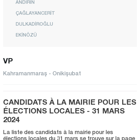
ANDIRIN
ÇAĞLAYANCERİT
DULKADİROĞLU
EKİNÖZÜ
ELBİSTAN
GÖKSUN
VP
NURHAK
Kahramanmaraş - Onikişubat
ONİKİŞUBAT
PAZARCIK
CANDIDATS À LA MAIRIE POUR LES
TÜRKOĞLU
ÉLECTIONS LOCALES - 31 MARS
Karabük
2024
Karaman
La liste des candidats à la mairie pour les
Kars
élections locales du 31 mars se trouve sur la page