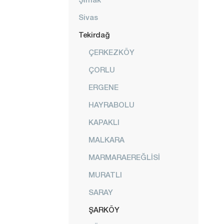
Sivas
Tekirdağ
ÇERKEZKÖY
ÇORLU
ERGENE
HAYRABOLU
KAPAKLI
MALKARA
MARMARAEREĞLİSİ
MURATLI
SARAY
ŞARKÖY