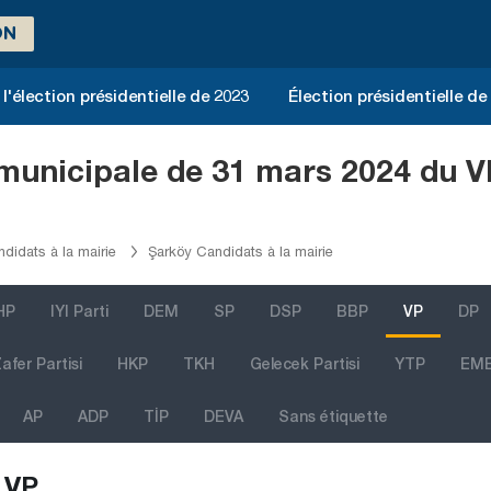
ON
l'élection présidentielle de 2023
Élection présidentielle de
 municipale de 31 mars 2024 du V
didats à la mairie
Şarköy Candidats à la mairie
HP
IYI Parti
DEM
SP
DSP
BBP
VP
DP
afer Partisi
HKP
TKH
Gelecek Partisi
YTP
EM
AP
ADP
TİP
DEVA
Sans étiquette
VP