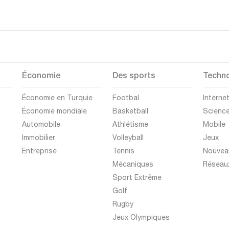
Économie
Des sports
Techno
Économie en Turquie
Footbal
Interne
Économie mondiale
Basketball
Scienc
Automobile
Athlétisme
Mobile
Immobilier
Volleyball
Jeux
Entreprise
Tennis
Nouvea
Mécaniques
Réseau
Sport Extrême
Golf
Rugby
Jeux Olympiques