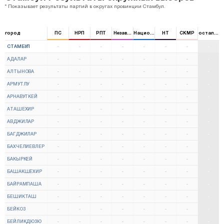
* Показывает результаты партий в округах провинции Стамбул.
город
ПС
НРП
РПТ
Независимый
Национальная партия
НТ
CKMP
остальны
СТАМБУЛ
-
-
-
-
-
-
-
-
АДАЛАР
-
-
-
-
-
-
-
-
АЛТЫНОВА
-
-
-
-
-
-
-
-
АРМУТЛУ
-
-
-
-
-
-
-
-
АРНАВУТКЕЙ
-
-
-
-
-
-
-
-
АТАШЕХИР
-
-
-
-
-
-
-
-
АВДЖИЛАР
-
-
-
-
-
-
-
-
БАГДЖИЛАР
-
-
-
-
-
-
-
-
БАХЧЕЛИЕВЛЕР
-
-
-
-
-
-
-
-
БАКЫРКЕЙ
-
-
-
-
-
-
-
-
БАШАКШЕХИР
-
-
-
-
-
-
-
-
БАЙРАМПАША
-
-
-
-
-
-
-
-
БЕШИКТАШ
-
-
-
-
-
-
-
-
БЕЙКОЗ
-
-
-
-
-
-
-
-
БЕЙЛИКДЮЗЮ
-
-
-
-
-
-
-
-