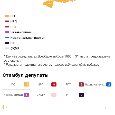
ARM
ПС
НРП
РПТ
Независимый
Национальная партия
НТ
CKMP
* Данные о результатах Всеобщие выборы 1965 г. 31 марта предоставлены
со стороны .
* Результаты подсчитаны с учетом голосов избирателей за рубежом.
Стамбул депутаты
16
9
2
2
ПС
НРП
РПТ
Национальная партия
1
1
0
Независимый
CKMP
НТ
-
-