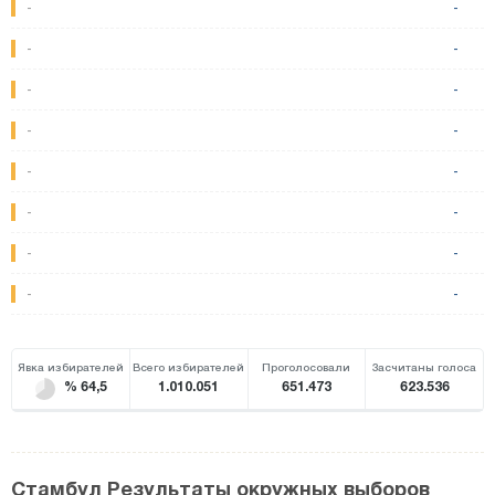
-
-
-
-
-
-
-
-
-
-
-
-
-
-
-
-
Явка избирателей
Всего избирателей
Проголосовали
Засчитаны голоса
% 64,5
1.010.051
651.473
623.536
Стамбул Результаты окружных выборов