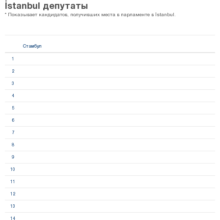
İstanbul депутаты
* Показывает кандидатов, получивших места в парламенте в İstanbul.
Стамбул
1
2
3
4
5
6
7
8
9
10
11
12
13
14