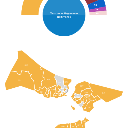
2
1
Список победивших
1
депутатов
ÇAT
ARN
SİL
SRY
EYP
BEY
BŞH
BÇK
ÇKM
ŞLE
SNC
ÜMR
PEN
TUZ
ALT
ÇFT
ÇNR
YAL