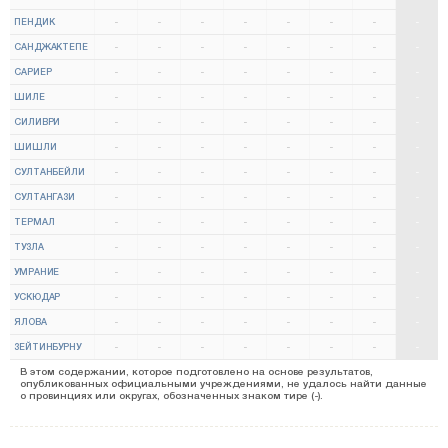
ПЕНДИК
-
-
-
-
-
-
-
-
САНДЖАКТЕПЕ
-
-
-
-
-
-
-
-
САРИЕР
-
-
-
-
-
-
-
-
ШИЛЕ
-
-
-
-
-
-
-
-
СИЛИВРИ
-
-
-
-
-
-
-
-
ШИШЛИ
-
-
-
-
-
-
-
-
СУЛТАНБЕЙЛИ
-
-
-
-
-
-
-
-
СУЛТАНГАЗИ
-
-
-
-
-
-
-
-
ТЕРМАЛ
-
-
-
-
-
-
-
-
ТУЗЛА
-
-
-
-
-
-
-
-
УМРАНИЕ
-
-
-
-
-
-
-
-
УСКЮДАР
-
-
-
-
-
-
-
-
ЯЛОВА
-
-
-
-
-
-
-
-
ЗЕЙТИНБУРНУ
-
-
-
-
-
-
-
-
В этом содержании, которое подготовлено на основе результатов,
опубликованных официальными учреждениями, не удалось найти данные
о провинциях или округах, обозначенных знаком тире (-).