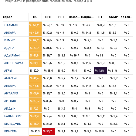
* Результаты и распределение голосов по всем городам (81).
город
ПС
НРП
РПТ
Независимый
Национальная партия
НТ
CKMP
остальны
16
9
2
1
2
1
%
%
%
%
%
%
%
%
СТАМБУЛ
53,2
29,7
7,9
1,9
4,9
0,9
1,5
0
10
6
1
3
1
%
%
%
%
%
%
%
%
АНКАРА
46,5
30,2
4,3
0,7
14,2
1,6
2,5
0
11
5
1
%
%
%
%
%
%
%
%
ИЗМИР
62,2
29,8
3,9
0,2
2,8
0
1,1
0
7
4
1
%
%
%
%
%
%
%
%
АДАНА
53,9
35,6
3,2
0,2
3,5
1,3
2,3
0
2
1
1
%
%
%
%
%
%
%
%
АДЫЯМАН
41,8
26,7
2,8
16,7
0
12
0
0
4
1
1
1
%
%
%
%
%
%
%
%
АФЬОНКАРАХИСАР
62,3
18,5
1,9
0,6
11,5
1,9
3,3
0
1
1
1
%
%
%
%
%
%
%
%
АГРЫ
20,9
18,6
4,9
0
0,9
42,8
11,8
0
2
1
1
%
%
%
%
%
%
%
%
АМАСЬЯ
42,4
20,6
5,7
7,9
21,6
0
1,7
0
10
6
1
3
1
%
%
%
%
%
%
%
%
АНКАРА
46,5
30,2
4,3
0,7
14,2
1,6
2,5
0
5
2
%
%
%
%
%
%
%
%
АНТАЛИЯ
66,6
25,7
2,5
0,1
3
0
2,1
0
2
1
%
%
%
%
%
%
%
%
АРТВИН
60,8
38,5
0
0,7
0
0
0
0
6
2
%
%
%
%
%
%
%
%
АЙДЫН
72,3
21
3,7
0
3
0
0
0
7
3
1
%
%
%
%
%
%
%
%
БАЛЫКЕСИР
62,9
28,4
2,4
0,3
3,5
1,2
1,4
0
1
1
%
%
%
%
%
%
%
%
БИЛЕДЖИК
56,9
31,2
3,1
0,2
4,8
0
3,8
0
1
1
%
%
%
%
%
%
%
%
БИНГЁЛЬ
25,3
35,7
2,1
2,2
3,8
30,9
0
0
1
1