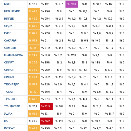
%
%
%
%
%
%
%
%
МУШ
18,3
19,1
3,7
19,3
8
13,6
18
0
1
1
1
%
%
%
%
%
%
%
%
НЕВШЕХИР
47,3
25,6
0
0
27,1
0
0
0
2
1
1
1
%
%
%
%
%
%
%
%
НИГДЕ
45,6
25,4
2,5
1,2
10,8
4,2
10,3
0
4
3
1
%
%
%
%
%
%
%
%
ОРДУ
53,2
36,2
3,5
0,3
0
3,9
3,1
0
3
1
%
%
%
%
%
%
%
%
РИЗЕ
62,3
22,6
0
0
9,5
1,9
3,7
0
4
1
1
%
%
%
%
%
%
%
%
САКАРЬЯ
57,3
21,1
2,2
0,3
6,8
10,5
1,8
0
6
4
1
%
%
%
%
%
%
%
%
САМСУН
56
31,2
2,5
0,9
7,7
0
1,7
0
3
2
1
1
%
%
%
%
%
%
%
%
ШАНЛЫУРФА
34,9
30,6
3,2
22,3
0
9,1
0
0
2
1
1
%
%
%
%
%
%
%
%
СИИРТ
36,7
35,8
2
8,8
2
14,8
0
0
1
1
1
1
%
%
%
%
%
%
%
%
СИНОП
34,7
26,9
0
15,1
15,1
0
8,2
0
4
4
1
1
1
%
%
%
%
%
%
%
%
СИВАС
39,4
33,2
2,6
8,9
7,1
5
3,7
0
2
1
1
%
%
%
%
%
%
%
%
ТЕКИРДАГ
58,7
32,8
2,9
0,3
4,1
0
1,2
0
4
3
%
%
%
%
%
%
%
%
ТОКАТ
50
36,6
4
0
0
6,6
2,9
0
5
3
1
%
%
%
%
%
%
%
%
ТРАБЗОН
53,8
37,4
1,2
0,1
6,4
0
1,1
0
1
1
%
%
%
%
%
%
%
%
ТУНДЖЕЛИ
26,9
33,5
5,8
12
0
21,8
0
0
2
1
%
%
%
%
%
%
%
%
УШАК
55,1
33,1
0
0
0
0
11,7
0
1
2
1
%
%
%
%
%
%
%
%
ВАН
30,2
45,2
2,6
2,3
0
19,7
0
0
2
2
1
1
%
%
%
%
%
%
%
%
ЙОЗГАТ
40,1
25,9
5,3
0
22
2,2
4,6
0
6
2
1