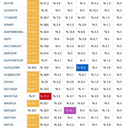
%
%
%
%
%
%
%
%
ХАТАЙ
57,5
31,2
4,6
0
2
3,2
1,5
0
2
1
1
%
%
%
%
%
%
%
%
ЫСПАРТА
63,8
23
0
0
0
13,2
0
0
16
9
2
1
2
1
%
%
%
%
%
%
%
%
СТАМБУЛ
53,2
29,7
7,9
1,9
4,9
0,9
1,5
0
11
5
1
%
%
%
%
%
%
%
%
ИЗМИР
62,2
29,8
3,9
0,2
2,8
0
1,1
0
3
2
1
%
%
%
%
%
%
%
%
КАХРАМАНМАРАШ
48,2
23,9
2
12,6
9,8
3,5
0
0
3
3
1
2
%
%
%
%
%
%
%
%
КАРС
37,3
34,3
6
9,8
2,9
9,7
0
0
4
1
1
1
%
%
%
%
%
%
%
%
КАСТАМОНУ
61,5
19,9
0
0,5
9,7
3,3
5,1
0
4
3
1
%
%
%
%
%
%
%
%
КАЙСЕРИ
54,3
34,3
2,2
0
6,2
0
3
0
3
1
%
%
%
%
%
%
%
%
КЫРКЛАРЭЛИ
60,6
31
3,1
0
4
0
1,3
0
1
1
1
%
%
%
%
%
%
%
%
КЫРШЕХИР
24,9
19,3
0
0,1
50,8
0
4,9
0
3
2
%
%
%
%
%
%
%
%
КОДЖАЭЛИ
55,5
29,8
3,3
0,1
8,7
1,2
1,4
0
9
4
1
2
%
%
%
%
%
%
%
%
КОНЬЯ
54,2
25
2,2
5,8
9,4
1,6
1,9
0
4
1
1
%
%
%
%
%
%
%
%
КЮТАХЬЯ
63,7
19,5
0
0,3
11
2,3
3,2
0
2
3
1
%
%
%
%
%
%
%
%
МАЛАТЬЯ
31
51,2
3,8
4,7
3,5
2,9
2,9
0
7
3
1
%
%
%
%
%
%
%
%
МАНИСА
65,2
25,1
2,6
0,8
6,3
0
0
0
1
2
1
2
%
%
%
%
%
%
%
%
МАРДИН
22,7
22,5
1,7
39,1
0
12,3
1,8
0
4
2
1
%
%
%
%
%
%
%
%
МЕРСИН
59,5
32,2
2,8
0
4,2
1,3
0
0
3
2
%
%
%
%
%
%
%
%
МУГЛА
61,9
32,5
2,8
0,2
0
0
2,6
0
1
1
1