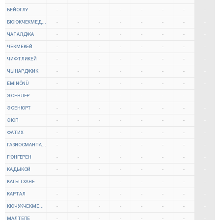
БЕЙОГЛУ
-
-
-
-
-
-
-
-
БЮЮКЧЕКМЕДЖЕ
-
-
-
-
-
-
-
-
ЧАТАЛДЖА
-
-
-
-
-
-
-
-
ЧЕКМЕКЕЙ
-
-
-
-
-
-
-
-
ЧИФТЛИКЕЙ
-
-
-
-
-
-
-
-
ЧЫНАРДЖИК
-
-
-
-
-
-
-
-
EMİNÖNÜ
-
-
-
-
-
-
-
-
ЭСЕНЛЕР
-
-
-
-
-
-
-
-
ЭСЕНЮРТ
-
-
-
-
-
-
-
-
ЭЮП
-
-
-
-
-
-
-
-
ФАТИХ
-
-
-
-
-
-
-
-
ГАЗИОСМАНПАША
-
-
-
-
-
-
-
-
ГЮНГЕРЕН
-
-
-
-
-
-
-
-
КАДЫКОЙ
-
-
-
-
-
-
-
-
КАГЫТХАНЕ
-
-
-
-
-
-
-
-
КАРТАЛ
-
-
-
-
-
-
-
-
КЮЧУКЧЕКМЕДЖЕ
-
-
-
-
-
-
-
-
МАЛТЕПЕ
-
-
-
-
-
-
-
-