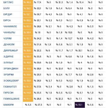
%
%
%
%
%
%
%
%
БИТЛИС
49,2
17,4
0
21,5
1,4
10,4
0
0
4
1
1
%
%
%
%
%
%
%
%
БОЛУ
59,3
22,3
1,8
0,4
8,4
5,8
2
0
2
1
%
%
%
%
%
%
%
%
БУРДУР
52,1
36,7
4,3
2,8
0
4,1
0
0
8
3
%
%
%
%
%
%
%
%
БУРСА
68,6
23,1
2,2
0,3
3,1
0,9
1,8
0
3
2
%
%
%
%
%
%
%
%
ЧАНАККАЛЕ
63,4
26,8
2,1
0
4,2
0
3,5
0
2
1
1
%
%
%
%
%
%
%
%
ЧАНКЫРЫ
56,4
16
0
1,6
19,9
0
6
0
4
2
1
%
%
%
%
%
%
%
%
ЧОРУМ
50,7
24,2
0
1,4
12,7
6,8
4,2
0
4
2
1
%
%
%
%
%
%
%
%
ДЕНИЗЛИ
61,2
31,6
1,9
0,6
3,1
1,6
0
0
2
2
1
2
%
%
%
%
%
%
%
%
ДИЯРБАКЫР
28,8
23,2
8
11,7
1,7
23,1
3,4
0
2
1
1
%
%
%
%
%
%
%
%
ЭДИРНЕ
56,4
30,6
3
0
6,6
1,6
1,8
0
3
2
%
%
%
%
%
%
%
%
ЭЛЯЗЫГ
48,6
39,6
2,6
1,9
0
4
3,3
0
2
1
1
%
%
%
%
%
%
%
%
ЭРЗИНДЖАН
43,8
28,8
0
23,6
0
3,9
0
0
5
2
1
1
%
%
%
%
%
%
%
%
ЭРЗУРУМ
55,8
25,5
0
2,4
7,7
5,9
2,6
0
4
2
%
%
%
%
%
%
%
%
ЭСКИШЕХИР
59,6
26,9
2,7
0,3
6,3
1,9
2,3
0
4
3
%
%
%
%
%
%
%
%
ГАЗИАНТЕП
51,7
37,8
3,4
0
2,6
3
1,5
0
3
2
1
%
%
%
%
%
%
%
%
ГИРЕСУН
54,9
30,5
1,8
0,5
5,3
5,1
1,9
0
2
1
1
%
%
%
%
%
%
%
%
ГЮМЮШХАНЕ
41,1
28,6
0
23,2
0
7,1
0
0
1
%
%
%
%
%
%
%
%
ХАККЯРИ
5,5
37,5
0
0
1
55,1
0,8
0
4
2
1