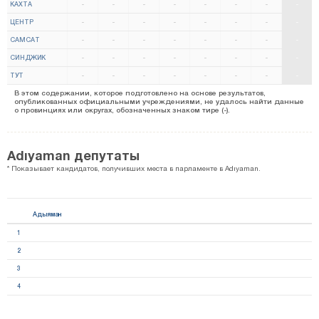
КАХТА
-
-
-
-
-
-
-
-
ЦЕНТР
-
-
-
-
-
-
-
-
САМСАТ
-
-
-
-
-
-
-
-
СИНДЖИК
-
-
-
-
-
-
-
-
ТУТ
-
-
-
-
-
-
-
-
В этом содержании, которое подготовлено на основе результатов,
опубликованных официальными учреждениями, не удалось найти данные
о провинциях или округах, обозначенных знаком тире (-).
Adıyaman депутаты
* Показывает кандидатов, получивших места в парламенте в Adıyaman.
Адыяман
1
2
3
4