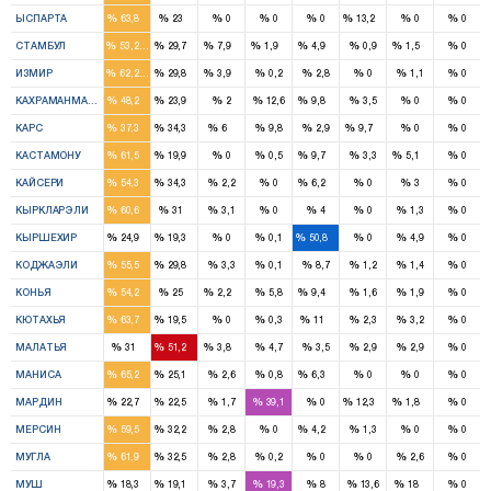
2
1
1
%
%
%
%
%
%
%
%
ЫСПАРТА
63,8
23
0
0
0
13,2
0
0
16
9
2
1
2
1
%
%
%
%
%
%
%
%
СТАМБУЛ
53,2
29,7
7,9
1,9
4,9
0,9
1,5
0
11
5
1
%
%
%
%
%
%
%
%
ИЗМИР
62,2
29,8
3,9
0,2
2,8
0
1,1
0
3
2
1
%
%
%
%
%
%
%
%
КАХРАМАНМАРАШ
48,2
23,9
2
12,6
9,8
3,5
0
0
3
3
1
2
%
%
%
%
%
%
%
%
КАРС
37,3
34,3
6
9,8
2,9
9,7
0
0
4
1
1
1
%
%
%
%
%
%
%
%
КАСТАМОНУ
61,5
19,9
0
0,5
9,7
3,3
5,1
0
4
3
1
%
%
%
%
%
%
%
%
КАЙСЕРИ
54,3
34,3
2,2
0
6,2
0
3
0
3
1
%
%
%
%
%
%
%
%
КЫРКЛАРЭЛИ
60,6
31
3,1
0
4
0
1,3
0
1
1
1
%
%
%
%
%
%
%
%
КЫРШЕХИР
24,9
19,3
0
0,1
50,8
0
4,9
0
3
2
%
%
%
%
%
%
%
%
КОДЖАЭЛИ
55,5
29,8
3,3
0,1
8,7
1,2
1,4
0
9
4
1
2
%
%
%
%
%
%
%
%
КОНЬЯ
54,2
25
2,2
5,8
9,4
1,6
1,9
0
4
1
1
%
%
%
%
%
%
%
%
КЮТАХЬЯ
63,7
19,5
0
0,3
11
2,3
3,2
0
2
3
1
%
%
%
%
%
%
%
%
МАЛАТЬЯ
31
51,2
3,8
4,7
3,5
2,9
2,9
0
7
3
1
%
%
%
%
%
%
%
%
МАНИСА
65,2
25,1
2,6
0,8
6,3
0
0
0
1
2
1
2
%
%
%
%
%
%
%
%
МАРДИН
22,7
22,5
1,7
39,1
0
12,3
1,8
0
4
2
1
%
%
%
%
%
%
%
%
МЕРСИН
59,5
32,2
2,8
0
4,2
1,3
0
0
3
2
%
%
%
%
%
%
%
%
МУГЛА
61,9
32,5
2,8
0,2
0
0
2,6
0
1
1
1
%
%
%
%
%
%
%
%
МУШ
18,3
19,1
3,7
19,3
8
13,6
18
0