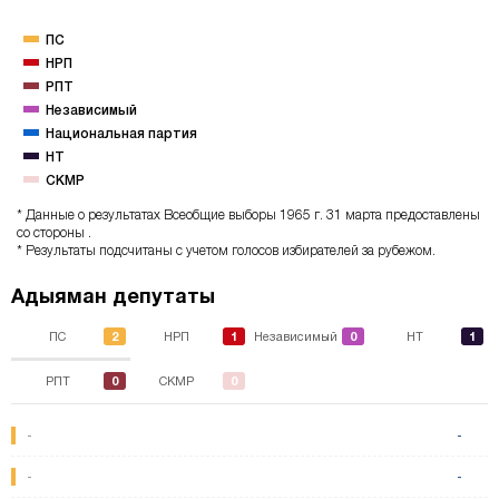
ПС
НРП
РПТ
Независимый
Национальная партия
НТ
CKMP
* Данные о результатах Всеобщие выборы 1965 г. 31 марта предоставлены
со стороны .
* Результаты подсчитаны с учетом голосов избирателей за рубежом.
Адыяман депутаты
2
1
0
1
ПС
НРП
Независимый
НТ
0
0
РПТ
CKMP
-
-
-
-