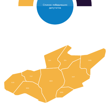
Список победивших
депутатов
SİN
ÇLK
GRG
TUT
KHT
MER
GLB
BSN
SAM