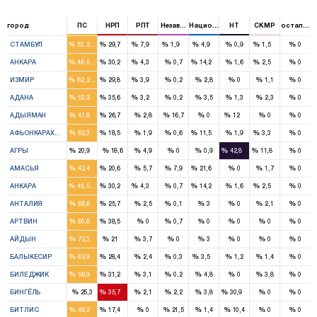
город
ПС
НРП
РПТ
Независимый
Национальная партия
НТ
CKMP
остальны
16
9
2
1
2
1
%
%
%
%
%
%
%
%
СТАМБУЛ
53,2
29,7
7,9
1,9
4,9
0,9
1,5
0
10
6
1
3
1
%
%
%
%
%
%
%
%
АНКАРА
46,5
30,2
4,3
0,7
14,2
1,6
2,5
0
11
5
1
%
%
%
%
%
%
%
%
ИЗМИР
62,2
29,8
3,9
0,2
2,8
0
1,1
0
7
4
1
%
%
%
%
%
%
%
%
АДАНА
53,9
35,6
3,2
0,2
3,5
1,3
2,3
0
2
1
1
%
%
%
%
%
%
%
%
АДЫЯМАН
41,8
26,7
2,8
16,7
0
12
0
0
4
1
1
1
%
%
%
%
%
%
%
%
АФЬОНКАРАХИСАР
62,3
18,5
1,9
0,6
11,5
1,9
3,3
0
1
1
1
%
%
%
%
%
%
%
%
АГРЫ
20,9
18,6
4,9
0
0,9
42,8
11,8
0
2
1
1
%
%
%
%
%
%
%
%
АМАСЬЯ
42,4
20,6
5,7
7,9
21,6
0
1,7
0
10
6
1
3
1
%
%
%
%
%
%
%
%
АНКАРА
46,5
30,2
4,3
0,7
14,2
1,6
2,5
0
5
2
%
%
%
%
%
%
%
%
АНТАЛИЯ
66,6
25,7
2,5
0,1
3
0
2,1
0
2
1
%
%
%
%
%
%
%
%
АРТВИН
60,8
38,5
0
0,7
0
0
0
0
6
2
%
%
%
%
%
%
%
%
АЙДЫН
72,3
21
3,7
0
3
0
0
0
7
3
1
%
%
%
%
%
%
%
%
БАЛЫКЕСИР
62,9
28,4
2,4
0,3
3,5
1,2
1,4
0
1
1
%
%
%
%
%
%
%
%
БИЛЕДЖИК
56,9
31,2
3,1
0,2
4,8
0
3,8
0
1
1
%
%
%
%
%
%
%
%
БИНГЁЛЬ
25,3
35,7
2,1
2,2
3,8
30,9
0
0
1
1
%
%
%
%
%
%
%
%
БИТЛИС
49,2
17,4
0
21,5
1,4
10,4
0
0
4
1
1