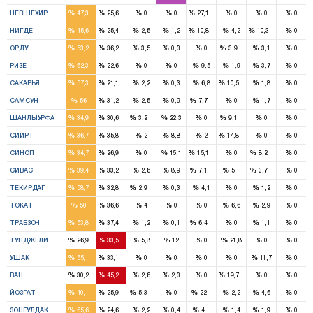
1
1
1
%
%
%
%
%
%
%
%
НЕВШЕХИР
47,3
25,6
0
0
27,1
0
0
0
2
1
1
1
%
%
%
%
%
%
%
%
НИГДЕ
45,6
25,4
2,5
1,2
10,8
4,2
10,3
0
4
3
1
%
%
%
%
%
%
%
%
ОРДУ
53,2
36,2
3,5
0,3
0
3,9
3,1
0
3
1
%
%
%
%
%
%
%
%
РИЗЕ
62,3
22,6
0
0
9,5
1,9
3,7
0
4
1
1
%
%
%
%
%
%
%
%
САКАРЬЯ
57,3
21,1
2,2
0,3
6,8
10,5
1,8
0
6
4
1
%
%
%
%
%
%
%
%
САМСУН
56
31,2
2,5
0,9
7,7
0
1,7
0
3
2
1
1
%
%
%
%
%
%
%
%
ШАНЛЫУРФА
34,9
30,6
3,2
22,3
0
9,1
0
0
2
1
1
%
%
%
%
%
%
%
%
СИИРТ
36,7
35,8
2
8,8
2
14,8
0
0
1
1
1
1
%
%
%
%
%
%
%
%
СИНОП
34,7
26,9
0
15,1
15,1
0
8,2
0
4
4
1
1
1
%
%
%
%
%
%
%
%
СИВАС
39,4
33,2
2,6
8,9
7,1
5
3,7
0
2
1
1
%
%
%
%
%
%
%
%
ТЕКИРДАГ
58,7
32,8
2,9
0,3
4,1
0
1,2
0
4
3
%
%
%
%
%
%
%
%
ТОКАТ
50
36,6
4
0
0
6,6
2,9
0
5
3
1
%
%
%
%
%
%
%
%
ТРАБЗОН
53,8
37,4
1,2
0,1
6,4
0
1,1
0
1
1
%
%
%
%
%
%
%
%
ТУНДЖЕЛИ
26,9
33,5
5,8
12
0
21,8
0
0
2
1
%
%
%
%
%
%
%
%
УШАК
55,1
33,1
0
0
0
0
11,7
0
1
2
1
%
%
%
%
%
%
%
%
ВАН
30,2
45,2
2,6
2,3
0
19,7
0
0
2
2
1
1
%
%
%
%
%
%
%
%
ЙОЗГАТ
40,1
25,9
5,3
0
22
2,2
4,6
0
6
2
1
%
%
%
%
%
%
%
%
ЗОНГУЛДАК
65,6
24,6
2,2
0,4
4
1,4
1,9
0