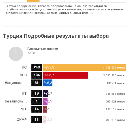
В этом содержании, которое подготовлено на основе результатов,
опубликованных официальными учреждениями, не удалось найти данные
о провинциях или округах, обозначенных знаком тире (-).
Турция Подробные результаты выбора
Вскрытые ящики
%100
ПС
240
%52,9
%52,9
4.921.235
4.921.235
голос
голос
НРП
134
%28,7
%28,7
2.675.785
2.675.785
голос
голос
Национальная партия
31
%6,3
%6,3
582.704
582.704
голос
голос
НТ
19
%3,7
%3,7
346.514
346.514
голос
голос
Независимый
1
%3,2
%3,2
296.528
296.528
голос
голос
РПТ
14
%3
%3
276.101
276.101
голос
голос
CKMP
11
%2,2
%2,2
208.696
208.696
голос
голос