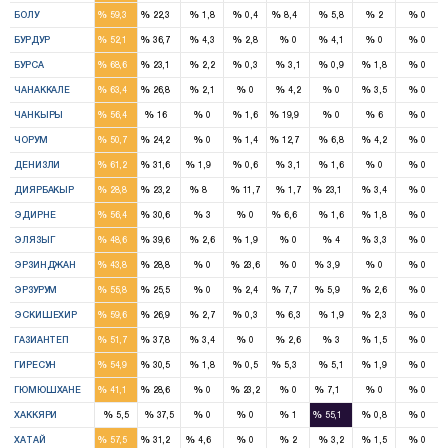
%
%
%
%
%
%
%
%
БОЛУ
59,3
22,3
1,8
0,4
8,4
5,8
2
0
2
1
%
%
%
%
%
%
%
%
БУРДУР
52,1
36,7
4,3
2,8
0
4,1
0
0
8
3
%
%
%
%
%
%
%
%
БУРСА
68,6
23,1
2,2
0,3
3,1
0,9
1,8
0
3
2
%
%
%
%
%
%
%
%
ЧАНАККАЛЕ
63,4
26,8
2,1
0
4,2
0
3,5
0
2
1
1
%
%
%
%
%
%
%
%
ЧАНКЫРЫ
56,4
16
0
1,6
19,9
0
6
0
4
2
1
%
%
%
%
%
%
%
%
ЧОРУМ
50,7
24,2
0
1,4
12,7
6,8
4,2
0
4
2
1
%
%
%
%
%
%
%
%
ДЕНИЗЛИ
61,2
31,6
1,9
0,6
3,1
1,6
0
0
2
2
1
2
%
%
%
%
%
%
%
%
ДИЯРБАКЫР
28,8
23,2
8
11,7
1,7
23,1
3,4
0
2
1
1
%
%
%
%
%
%
%
%
ЭДИРНЕ
56,4
30,6
3
0
6,6
1,6
1,8
0
3
2
%
%
%
%
%
%
%
%
ЭЛЯЗЫГ
48,6
39,6
2,6
1,9
0
4
3,3
0
2
1
1
%
%
%
%
%
%
%
%
ЭРЗИНДЖАН
43,8
28,8
0
23,6
0
3,9
0
0
5
2
1
1
%
%
%
%
%
%
%
%
ЭРЗУРУМ
55,8
25,5
0
2,4
7,7
5,9
2,6
0
4
2
%
%
%
%
%
%
%
%
ЭСКИШЕХИР
59,6
26,9
2,7
0,3
6,3
1,9
2,3
0
4
3
%
%
%
%
%
%
%
%
ГАЗИАНТЕП
51,7
37,8
3,4
0
2,6
3
1,5
0
3
2
1
%
%
%
%
%
%
%
%
ГИРЕСУН
54,9
30,5
1,8
0,5
5,3
5,1
1,9
0
2
1
1
%
%
%
%
%
%
%
%
ГЮМЮШХАНЕ
41,1
28,6
0
23,2
0
7,1
0
0
1
%
%
%
%
%
%
%
%
ХАККЯРИ
5,5
37,5
0
0
1
55,1
0,8
0
4
2
1
%
%
%
%
%
%
%
%
ХАТАЙ
57,5
31,2
4,6
0
2
3,2
1,5
0