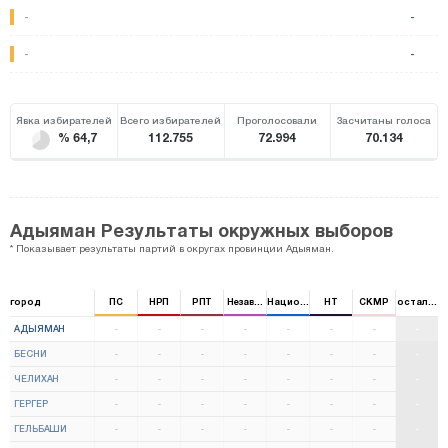
-
-
-
-
Явка избирателей
Всего избирателей
Проголосовали
Засчитаны голоса
% 64,7
112.755
72.994
70.134
Адыяман Результаты окружных выборов
* Показывает результаты партий в округах провинции Адыяман.
город
ПС
НРП
РПТ
Независимый
Национальная партия
НТ
CKMP
остальны
АДЫЯМАН
-
-
-
-
-
-
-
-
БЕСНИ
-
-
-
-
-
-
-
-
ЧЕЛИХАН
-
-
-
-
-
-
-
-
ГЕРГЕР
-
-
-
-
-
-
-
-
ГЕЛЬБАШИ
-
-
-
-
-
-
-
-