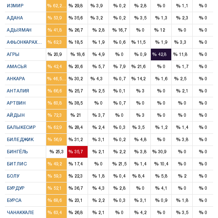
%
%
%
%
%
%
%
%
ИЗМИР
62,2
29,8
3,9
0,2
2,8
0
1,1
0
7
4
1
%
%
%
%
%
%
%
%
АДАНА
53,9
35,6
3,2
0,2
3,5
1,3
2,3
0
2
1
1
%
%
%
%
%
%
%
%
АДЫЯМАН
41,8
26,7
2,8
16,7
0
12
0
0
4
1
1
1
%
%
%
%
%
%
%
%
АФЬОНКАРАХИСАР
62,3
18,5
1,9
0,6
11,5
1,9
3,3
0
1
1
1
%
%
%
%
%
%
%
%
АГРЫ
20,9
18,6
4,9
0
0,9
42,8
11,8
0
2
1
1
%
%
%
%
%
%
%
%
АМАСЬЯ
42,4
20,6
5,7
7,9
21,6
0
1,7
0
10
6
1
3
1
%
%
%
%
%
%
%
%
АНКАРА
46,5
30,2
4,3
0,7
14,2
1,6
2,5
0
5
2
%
%
%
%
%
%
%
%
АНТАЛИЯ
66,6
25,7
2,5
0,1
3
0
2,1
0
2
1
%
%
%
%
%
%
%
%
АРТВИН
60,8
38,5
0
0,7
0
0
0
0
6
2
%
%
%
%
%
%
%
%
АЙДЫН
72,3
21
3,7
0
3
0
0
0
7
3
1
%
%
%
%
%
%
%
%
БАЛЫКЕСИР
62,9
28,4
2,4
0,3
3,5
1,2
1,4
0
1
1
%
%
%
%
%
%
%
%
БИЛЕДЖИК
56,9
31,2
3,1
0,2
4,8
0
3,8
0
1
1
%
%
%
%
%
%
%
%
БИНГЁЛЬ
25,3
35,7
2,1
2,2
3,8
30,9
0
0
1
1
%
%
%
%
%
%
%
%
БИТЛИС
49,2
17,4
0
21,5
1,4
10,4
0
0
4
1
1
%
%
%
%
%
%
%
%
БОЛУ
59,3
22,3
1,8
0,4
8,4
5,8
2
0
2
1
%
%
%
%
%
%
%
%
БУРДУР
52,1
36,7
4,3
2,8
0
4,1
0
0
8
3
%
%
%
%
%
%
%
%
БУРСА
68,6
23,1
2,2
0,3
3,1
0,9
1,8
0
3
2
%
%
%
%
%
%
%
%
ЧАНАККАЛЕ
63,4
26,8
2,1
0
4,2
0
3,5
0
2
1
1