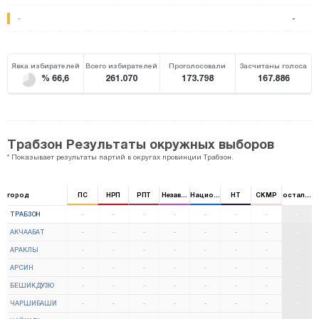
-
-
Явка избирателей
Всего избирателей
Проголосовали
Засчитаны голоса
% 66,6
261.070
173.798
167.886
Трабзон Результаты окружных выборов
* Показывает результаты партий в округах провинции Трабзон.
город
ПС
НРП
РПТ
Независимый
Национальная партия
НТ
CKMP
остальны
ТРАБЗОН
-
-
-
-
-
-
-
-
АКЧААБАТ
-
-
-
-
-
-
-
-
АРАКЛЫ
-
-
-
-
-
-
-
-
АРСИН
-
-
-
-
-
-
-
-
БЕШИКДУЗЮ
-
-
-
-
-
-
-
-
ЧАРШИБАШИ
-
-
-
-
-
-
-
-