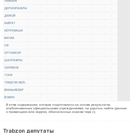
ЧАЙКАРА
-
-
-
-
-
-
-
-
ДЕРНЕКПАЗАРЫ
-
-
-
-
-
-
-
-
ДУЗКОЙ
-
-
-
-
-
-
-
-
ХАЙРАТ
-
-
-
-
-
-
-
-
КЁПРЮБАШИ
-
-
-
-
-
-
-
-
МАЧКА
-
-
-
-
-
-
-
-
ОФ
-
-
-
-
-
-
-
-
ОРТАХИСАР
-
-
-
-
-
-
-
-
ШАЛПАЗАРЫ
-
-
-
-
-
-
-
-
СЮРМЕНЕ
-
-
-
-
-
-
-
-
ТОНЯ
-
-
-
-
-
-
-
-
TRABZON MERKEZ
-
-
-
-
-
-
-
-
ВАКФЫКЕБИР
-
-
-
-
-
-
-
-
ЙОМРА
-
-
-
-
-
-
-
-
В этом содержании, которое подготовлено на основе результатов,
опубликованных официальными учреждениями, не удалось найти данные
о провинциях или округах, обозначенных знаком тире (-).
Trabzon депутаты