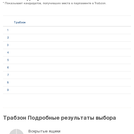
* Показывает кандидатов, получивших места в парламенте в Trabzon.
Трабзон
1
2
3
4
5
6
7
8
9
Трабзон Подробные результаты выбора
Вскрытые ящики