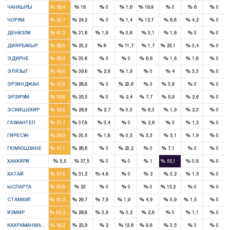
%
%
%
%
%
%
%
%
ЧАНКЫРЫ
56,4
16
0
1,6
19,9
0
6
0
4
2
1
%
%
%
%
%
%
%
%
ЧОРУМ
50,7
24,2
0
1,4
12,7
6,8
4,2
0
4
2
1
%
%
%
%
%
%
%
%
ДЕНИЗЛИ
61,2
31,6
1,9
0,6
3,1
1,6
0
0
2
2
1
2
%
%
%
%
%
%
%
%
ДИЯРБАКЫР
28,8
23,2
8
11,7
1,7
23,1
3,4
0
2
1
1
%
%
%
%
%
%
%
%
ЭДИРНЕ
56,4
30,6
3
0
6,6
1,6
1,8
0
3
2
%
%
%
%
%
%
%
%
ЭЛЯЗЫГ
48,6
39,6
2,6
1,9
0
4
3,3
0
2
1
1
%
%
%
%
%
%
%
%
ЭРЗИНДЖАН
43,8
28,8
0
23,6
0
3,9
0
0
5
2
1
1
%
%
%
%
%
%
%
%
ЭРЗУРУМ
55,8
25,5
0
2,4
7,7
5,9
2,6
0
4
2
%
%
%
%
%
%
%
%
ЭСКИШЕХИР
59,6
26,9
2,7
0,3
6,3
1,9
2,3
0
4
3
%
%
%
%
%
%
%
%
ГАЗИАНТЕП
51,7
37,8
3,4
0
2,6
3
1,5
0
3
2
1
%
%
%
%
%
%
%
%
ГИРЕСУН
54,9
30,5
1,8
0,5
5,3
5,1
1,9
0
2
1
1
%
%
%
%
%
%
%
%
ГЮМЮШХАНЕ
41,1
28,6
0
23,2
0
7,1
0
0
1
%
%
%
%
%
%
%
%
ХАККЯРИ
5,5
37,5
0
0
1
55,1
0,8
0
4
2
1
%
%
%
%
%
%
%
%
ХАТАЙ
57,5
31,2
4,6
0
2
3,2
1,5
0
2
1
1
%
%
%
%
%
%
%
%
ЫСПАРТА
63,8
23
0
0
0
13,2
0
0
16
9
2
1
2
1
%
%
%
%
%
%
%
%
СТАМБУЛ
53,2
29,7
7,9
1,9
4,9
0,9
1,5
0
11
5
1
%
%
%
%
%
%
%
%
ИЗМИР
62,2
29,8
3,9
0,2
2,8
0
1,1
0
3
2
1
%
%
%
%
%
%
%
%
КАХРАМАНМАРАШ
48,2
23,9
2
12,6
9,8
3,5
0
0
3
3
1
2