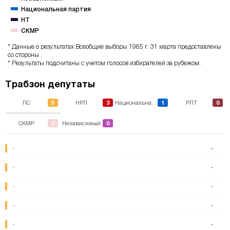
Национальная партия
НТ
CKMP
* Данные о результатах Всеобщие выборы 1965 г. 31 марта предоставлены
со стороны .
* Результаты подсчитаны с учетом голосов избирателей за рубежом.
Трабзон депутаты
5
3
1
0
ПС
НРП
Национальная партия
РПТ
0
0
CKMP
Независимый
-
-
-
-
-
-
-
-
-
-