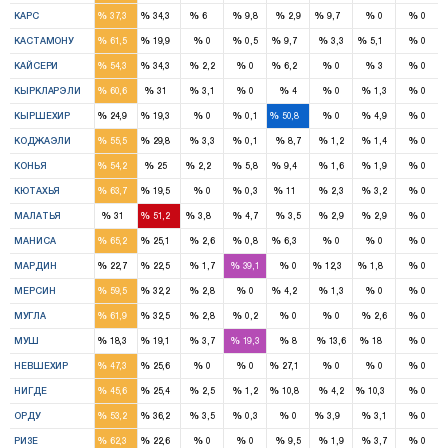
%
%
%
%
%
%
%
%
КАРС
37,3
34,3
6
9,8
2,9
9,7
0
0
4
1
1
1
%
%
%
%
%
%
%
%
КАСТАМОНУ
61,5
19,9
0
0,5
9,7
3,3
5,1
0
4
3
1
%
%
%
%
%
%
%
%
КАЙСЕРИ
54,3
34,3
2,2
0
6,2
0
3
0
3
1
%
%
%
%
%
%
%
%
КЫРКЛАРЭЛИ
60,6
31
3,1
0
4
0
1,3
0
1
1
1
%
%
%
%
%
%
%
%
КЫРШЕХИР
24,9
19,3
0
0,1
50,8
0
4,9
0
3
2
%
%
%
%
%
%
%
%
КОДЖАЭЛИ
55,5
29,8
3,3
0,1
8,7
1,2
1,4
0
9
4
1
2
%
%
%
%
%
%
%
%
КОНЬЯ
54,2
25
2,2
5,8
9,4
1,6
1,9
0
4
1
1
%
%
%
%
%
%
%
%
КЮТАХЬЯ
63,7
19,5
0
0,3
11
2,3
3,2
0
2
3
1
%
%
%
%
%
%
%
%
МАЛАТЬЯ
31
51,2
3,8
4,7
3,5
2,9
2,9
0
7
3
1
%
%
%
%
%
%
%
%
МАНИСА
65,2
25,1
2,6
0,8
6,3
0
0
0
1
2
1
2
%
%
%
%
%
%
%
%
МАРДИН
22,7
22,5
1,7
39,1
0
12,3
1,8
0
4
2
1
%
%
%
%
%
%
%
%
МЕРСИН
59,5
32,2
2,8
0
4,2
1,3
0
0
3
2
%
%
%
%
%
%
%
%
МУГЛА
61,9
32,5
2,8
0,2
0
0
2,6
0
1
1
1
%
%
%
%
%
%
%
%
МУШ
18,3
19,1
3,7
19,3
8
13,6
18
0
1
1
1
%
%
%
%
%
%
%
%
НЕВШЕХИР
47,3
25,6
0
0
27,1
0
0
0
2
1
1
1
%
%
%
%
%
%
%
%
НИГДЕ
45,6
25,4
2,5
1,2
10,8
4,2
10,3
0
4
3
1
%
%
%
%
%
%
%
%
ОРДУ
53,2
36,2
3,5
0,3
0
3,9
3,1
0
3
1
%
%
%
%
%
%
%
%
РИЗЕ
62,3
22,6
0
0
9,5
1,9
3,7
0