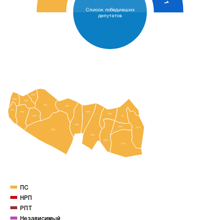
1
Список победивших
депутатов
ÇRŞ
BŞD
VKF
AKÇ
ORT
ŞLP
TON
ARS
SÜR
DÜZ
OF
YOM
DRN
HYR
MAÇ
ARK
KPR
ÇYK
ПС
НРП
РПТ
Независимый