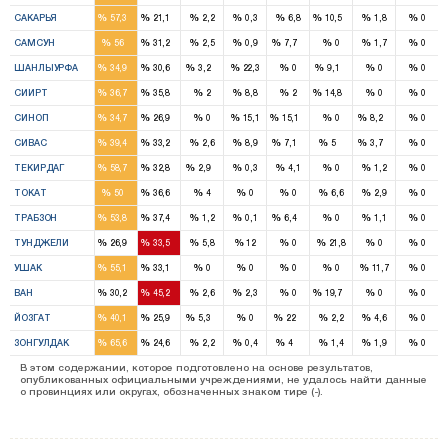
4
1
1
%
%
%
%
%
%
%
%
САКАРЬЯ
57,3
21,1
2,2
0,3
6,8
10,5
1,8
0
6
4
1
%
%
%
%
%
%
%
%
САМСУН
56
31,2
2,5
0,9
7,7
0
1,7
0
3
2
1
1
%
%
%
%
%
%
%
%
ШАНЛЫУРФА
34,9
30,6
3,2
22,3
0
9,1
0
0
2
1
1
%
%
%
%
%
%
%
%
СИИРТ
36,7
35,8
2
8,8
2
14,8
0
0
1
1
1
1
%
%
%
%
%
%
%
%
СИНОП
34,7
26,9
0
15,1
15,1
0
8,2
0
4
4
1
1
1
%
%
%
%
%
%
%
%
СИВАС
39,4
33,2
2,6
8,9
7,1
5
3,7
0
2
1
1
%
%
%
%
%
%
%
%
ТЕКИРДАГ
58,7
32,8
2,9
0,3
4,1
0
1,2
0
4
3
%
%
%
%
%
%
%
%
ТОКАТ
50
36,6
4
0
0
6,6
2,9
0
5
3
1
%
%
%
%
%
%
%
%
ТРАБЗОН
53,8
37,4
1,2
0,1
6,4
0
1,1
0
1
1
%
%
%
%
%
%
%
%
ТУНДЖЕЛИ
26,9
33,5
5,8
12
0
21,8
0
0
2
1
%
%
%
%
%
%
%
%
УШАК
55,1
33,1
0
0
0
0
11,7
0
1
2
1
%
%
%
%
%
%
%
%
ВАН
30,2
45,2
2,6
2,3
0
19,7
0
0
2
2
1
1
%
%
%
%
%
%
%
%
ЙОЗГАТ
40,1
25,9
5,3
0
22
2,2
4,6
0
6
2
1
%
%
%
%
%
%
%
%
ЗОНГУЛДАК
65,6
24,6
2,2
0,4
4
1,4
1,9
0
В этом содержании, которое подготовлено на основе результатов,
опубликованных официальными учреждениями, не удалось найти данные
о провинциях или округах, обозначенных знаком тире (-).