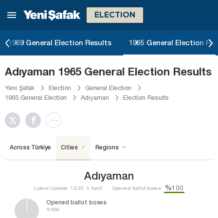
ELECTION
1969 General Election Results
1965 General Election Res
Adıyaman 1965 General Election Results
Yeni Şafak
Election
General Election
1965 General Election
Adıyaman
Election Results
Across Türkiye
Cities
Regions
Adıyaman
%100
Latest Update: 12:23, 5 April
Opened ballot boxes:
Opened ballot boxes
%100