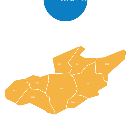
SİN
ÇLK
GRG
TUT
KHT
MER
GLB
BSN
SAM