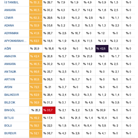
%
%
%
%
%
%
%
%
İSTANBUL
53,2
29,7
7,9
1,9
4,9
0,9
1,5
0
10
6
1
3
1
%
%
%
%
%
%
%
%
ANKARA
46,5
30,2
4,3
0,7
14,2
1,6
2,5
0
11
5
1
%
%
%
%
%
%
%
%
IZMIR
62,2
29,8
3,9
0,2
2,8
0
1,1
0
7
4
1
%
%
%
%
%
%
%
%
ADANA
53,9
35,6
3,2
0,2
3,5
1,3
2,3
0
2
1
1
%
%
%
%
%
%
%
%
ADIYAMAN
41,8
26,7
2,8
16,7
0
12
0
0
4
1
1
1
%
%
%
%
%
%
%
%
AFYONKARAHISAR
62,3
18,5
1,9
0,6
11,5
1,9
3,3
0
1
1
1
%
%
%
%
%
%
%
%
AĞRI
20,9
18,6
4,9
0
0,9
42,8
11,8
0
2
1
1
%
%
%
%
%
%
%
%
AMASYA
42,4
20,6
5,7
7,9
21,6
0
1,7
0
10
6
1
3
1
%
%
%
%
%
%
%
%
ANKARA
46,5
30,2
4,3
0,7
14,2
1,6
2,5
0
5
2
%
%
%
%
%
%
%
%
ANTALYA
66,6
25,7
2,5
0,1
3
0
2,1
0
2
1
%
%
%
%
%
%
%
%
ARTVIN
60,8
38,5
0
0,7
0
0
0
0
6
2
%
%
%
%
%
%
%
%
AYDIN
72,3
21
3,7
0
3
0
0
0
7
3
1
%
%
%
%
%
%
%
%
BALIKESIR
62,9
28,4
2,4
0,3
3,5
1,2
1,4
0
1
1
%
%
%
%
%
%
%
%
BILECIK
56,9
31,2
3,1
0,2
4,8
0
3,8
0
1
1
%
%
%
%
%
%
%
%
BINGÖL
25,3
35,7
2,1
2,2
3,8
30,9
0
0
1
1
%
%
%
%
%
%
%
%
BITLIS
49,2
17,4
0
21,5
1,4
10,4
0
0
4
1
1
%
%
%
%
%
%
%
%
BOLU
59,3
22,3
1,8
0,4
8,4
5,8
2
0
2
1
%
%
%
%
%
%
%
%
BURDUR
52,1
36,7
4,3
2,8
0
4,1
0
0
8
3