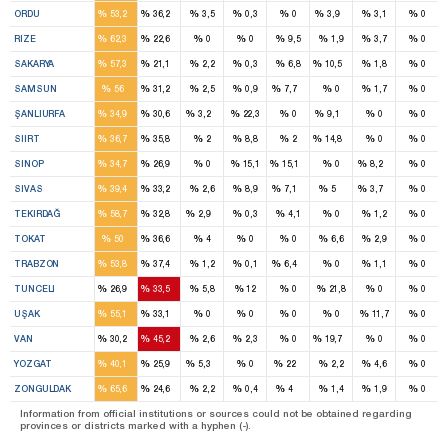
%
%
%
%
%
%
%
%
ORDU
53,2
36,2
3,5
0,3
0
3,9
3,1
0
3
1
%
%
%
%
%
%
%
%
RIZE
62,3
22,6
0
0
9,5
1,9
3,7
0
4
1
1
%
%
%
%
%
%
%
%
SAKARYA
57,3
21,1
2,2
0,3
6,8
10,5
1,8
0
6
4
1
%
%
%
%
%
%
%
%
SAMSUN
56
31,2
2,5
0,9
7,7
0
1,7
0
3
2
1
1
%
%
%
%
%
%
%
%
ŞANLIURFA
34,9
30,6
3,2
22,3
0
9,1
0
0
2
1
1
%
%
%
%
%
%
%
%
SIIRT
36,7
35,8
2
8,8
2
14,8
0
0
1
1
1
1
%
%
%
%
%
%
%
%
SINOP
34,7
26,9
0
15,1
15,1
0
8,2
0
4
4
1
1
1
%
%
%
%
%
%
%
%
SIVAS
39,4
33,2
2,6
8,9
7,1
5
3,7
0
2
1
1
%
%
%
%
%
%
%
%
TEKIRDAĞ
58,7
32,8
2,9
0,3
4,1
0
1,2
0
4
3
%
%
%
%
%
%
%
%
TOKAT
50
36,6
4
0
0
6,6
2,9
0
5
3
1
%
%
%
%
%
%
%
%
TRABZON
53,8
37,4
1,2
0,1
6,4
0
1,1
0
1
1
%
%
%
%
%
%
%
%
TUNCELI
26,9
33,5
5,8
12
0
21,8
0
0
2
1
%
%
%
%
%
%
%
%
UŞAK
55,1
33,1
0
0
0
0
11,7
0
1
2
1
%
%
%
%
%
%
%
%
VAN
30,2
45,2
2,6
2,3
0
19,7
0
0
2
2
1
1
%
%
%
%
%
%
%
%
YOZGAT
40,1
25,9
5,3
0
22
2,2
4,6
0
6
2
1
%
%
%
%
%
%
%
%
ZONGULDAK
65,6
24,6
2,2
0,4
4
1,4
1,9
0
Information from official institutions or sources could not be obtained regarding
provinces or districts marked with a hyphen (-).