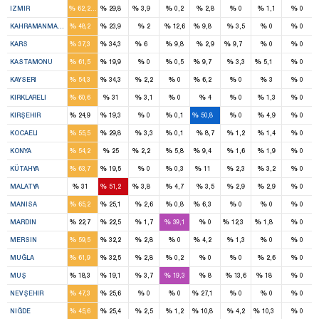
%
%
%
%
%
%
%
%
IZMIR
62,2
29,8
3,9
0,2
2,8
0
1,1
0
3
2
1
%
%
%
%
%
%
%
%
KAHRAMANMARAŞ
48,2
23,9
2
12,6
9,8
3,5
0
0
3
3
1
2
%
%
%
%
%
%
%
%
KARS
37,3
34,3
6
9,8
2,9
9,7
0
0
4
1
1
1
%
%
%
%
%
%
%
%
KASTAMONU
61,5
19,9
0
0,5
9,7
3,3
5,1
0
4
3
1
%
%
%
%
%
%
%
%
KAYSERI
54,3
34,3
2,2
0
6,2
0
3
0
3
1
%
%
%
%
%
%
%
%
KIRKLARELI
60,6
31
3,1
0
4
0
1,3
0
1
1
1
%
%
%
%
%
%
%
%
KIRŞEHIR
24,9
19,3
0
0,1
50,8
0
4,9
0
3
2
%
%
%
%
%
%
%
%
KOCAELI
55,5
29,8
3,3
0,1
8,7
1,2
1,4
0
9
4
1
2
%
%
%
%
%
%
%
%
KONYA
54,2
25
2,2
5,8
9,4
1,6
1,9
0
4
1
1
%
%
%
%
%
%
%
%
KÜTAHYA
63,7
19,5
0
0,3
11
2,3
3,2
0
2
3
1
%
%
%
%
%
%
%
%
MALATYA
31
51,2
3,8
4,7
3,5
2,9
2,9
0
7
3
1
%
%
%
%
%
%
%
%
MANISA
65,2
25,1
2,6
0,8
6,3
0
0
0
1
2
1
2
%
%
%
%
%
%
%
%
MARDIN
22,7
22,5
1,7
39,1
0
12,3
1,8
0
4
2
1
%
%
%
%
%
%
%
%
MERSIN
59,5
32,2
2,8
0
4,2
1,3
0
0
3
2
%
%
%
%
%
%
%
%
MUĞLA
61,9
32,5
2,8
0,2
0
0
2,6
0
1
1
1
%
%
%
%
%
%
%
%
MUŞ
18,3
19,1
3,7
19,3
8
13,6
18
0
1
1
1
%
%
%
%
%
%
%
%
NEVŞEHIR
47,3
25,6
0
0
27,1
0
0
0
2
1
1
1
%
%
%
%
%
%
%
%
NIĞDE
45,6
25,4
2,5
1,2
10,8
4,2
10,3
0
4
3
1