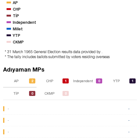
AP
CHP
TİP
Independent
Millet
YTP
CKMP
* 31 March 1965 General Election results data provided by .
* The tally includes ballots submitted by voters residing overseas
Adıyaman MPs
2
1
0
1
AP
CHP
Independent
YTP
0
0
TİP
CKMP
-
-
-
-
-
-