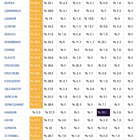
%
%
%
%
%
%
%
%
BURSA
68,6
23,1
2,2
0,3
3,1
0,9
1,8
0
3
2
%
%
%
%
%
%
%
%
ÇANAKKALE
63,4
26,8
2,1
0
4,2
0
3,5
0
2
1
1
%
%
%
%
%
%
%
%
ÇANKIRI
56,4
16
0
1,6
19,9
0
6
0
4
2
1
%
%
%
%
%
%
%
%
ÇORUM
50,7
24,2
0
1,4
12,7
6,8
4,2
0
4
2
1
%
%
%
%
%
%
%
%
DENIZLI
61,2
31,6
1,9
0,6
3,1
1,6
0
0
2
2
1
2
%
%
%
%
%
%
%
%
DIYARBAKIR
28,8
23,2
8
11,7
1,7
23,1
3,4
0
2
1
1
%
%
%
%
%
%
%
%
EDIRNE
56,4
30,6
3
0
6,6
1,6
1,8
0
3
2
%
%
%
%
%
%
%
%
ELAZIĞ
48,6
39,6
2,6
1,9
0
4
3,3
0
2
1
1
%
%
%
%
%
%
%
%
ERZINCAN
43,8
28,8
0
23,6
0
3,9
0
0
5
2
1
1
%
%
%
%
%
%
%
%
ERZURUM
55,8
25,5
0
2,4
7,7
5,9
2,6
0
4
2
%
%
%
%
%
%
%
%
ESKIŞEHIR
59,6
26,9
2,7
0,3
6,3
1,9
2,3
0
4
3
%
%
%
%
%
%
%
%
GAZIANTEP
51,7
37,8
3,4
0
2,6
3
1,5
0
3
2
1
%
%
%
%
%
%
%
%
GIRESUN
54,9
30,5
1,8
0,5
5,3
5,1
1,9
0
2
1
1
%
%
%
%
%
%
%
%
GÜMÜŞHANE
41,1
28,6
0
23,2
0
7,1
0
0
1
%
%
%
%
%
%
%
%
HAKKARI
5,5
37,5
0
0
1
55,1
0,8
0
4
2
1
%
%
%
%
%
%
%
%
HATAY
57,5
31,2
4,6
0
2
3,2
1,5
0
2
1
1
%
%
%
%
%
%
%
%
ISPARTA
63,8
23
0
0
0
13,2
0
0
16
9
2
1
2
1
%
%
%
%
%
%
%
%
İSTANBUL
53,2
29,7
7,9
1,9
4,9
0,9
1,5
0
11
5
1