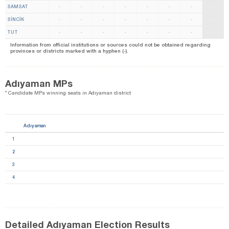
SAMSAT
-
-
-
-
-
-
-
-
SİNCİK
-
-
-
-
-
-
-
-
TUT
-
-
-
-
-
-
-
-
Information from official institutions or sources could not be obtained regarding
provinces or districts marked with a hyphen (-).
Adıyaman MPs
* Candidate MPs winning seats in Adıyaman district
Adıyaman
1
2
3
4
Detailed Adıyaman Election Results