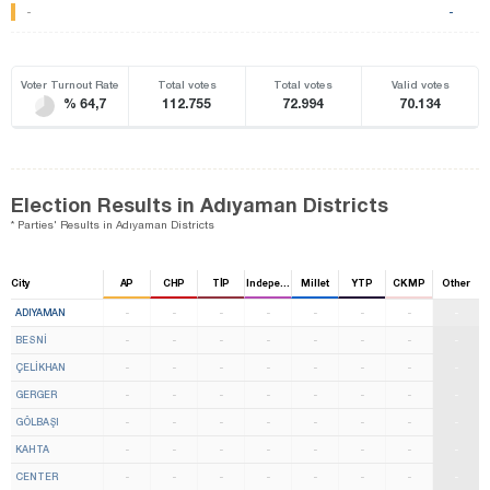
-
-
Voter Turnout Rate
Total votes
Total votes
Valid votes
% 64,7
112.755
72.994
70.134
Election Results in Adıyaman Districts
* Parties' Results in Adıyaman Districts
City
AP
CHP
TİP
Independent
Millet
YTP
CKMP
Other
ADIYAMAN
-
-
-
-
-
-
-
-
BESNİ
-
-
-
-
-
-
-
-
ÇELİKHAN
-
-
-
-
-
-
-
-
GERGER
-
-
-
-
-
-
-
-
GÖLBAŞI
-
-
-
-
-
-
-
-
KAHTA
-
-
-
-
-
-
-
-
CENTER
-
-
-
-
-
-
-
-