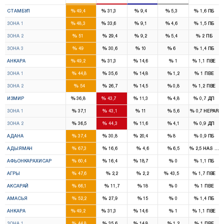
46
29
7
3
%
%
%
%
%
СТАМБУЛ
49,4
31,3
9,4
5,3
1,6
ПБ
16
11
2
1
%
%
%
%
%
ЗОНА 1
48,3
33,6
9,1
4,6
1,5
ПБ
15
9
2
1
%
%
%
%
%
ЗОНА 2
51
29,4
9,2
5,4
2
ПБ
15
9
3
1
%
%
%
%
%
ЗОНА 3
49
30,6
10
6
1,4
ПБ
17
10
6
%
%
%
%
%
АНКАРА
49,2
31,3
14,6
1
1,1
ПВЕ
8
6
2
%
%
%
%
%
ЗОНА 1
44,8
35,6
14,8
1,2
1
ПВЕ
9
4
4
%
%
%
%
%
ЗОНА 2
54
26,7
14,5
0,8
1,2
ПВЕ
11
13
2
%
%
%
%
%
ИЗМИР
36,8
43,7
11,3
4,8
0,7
ДП
6
6
1
%
%
%
%
%
ЗОНА 1
37,1
43,1
11
5,6
0,7
HEPAR
5
7
1
%
%
%
%
%
ЗОНА 2
36,5
44,3
11,6
4,1
0,9
ДП
6
4
3
1
%
%
%
%
%
АДАНА
37,4
30,8
20,4
8
0,9
ПБ
4
1
%
%
%
%
%
АДЫЯМАН
67,3
16,6
4,6
6,5
2,5
HAS Part
3
1
1
%
%
%
%
%
АФЬОНКАРАХИСАР
60,4
16,4
18,7
0
1,1
ПБ
3
1
%
%
%
%
%
АГРЫ
47,6
2,2
2,2
43,5
1,7
ПВЕ
3
%
%
%
%
%
АКСАРАЙ
66,1
11,7
18
0
1
ПВЕ
2
1
%
%
%
%
%
АМАСЬЯ
52,2
27,9
15
0
1,4
ПБ
17
10
6
%
%
%
%
%
АНКАРА
49,2
31,3
14,6
1
1,1
ПВЕ
8
6
2
%
%
%
%
%
ЗОНА 1
44,8
35,6
14,8
1,2
1
ПВЕ