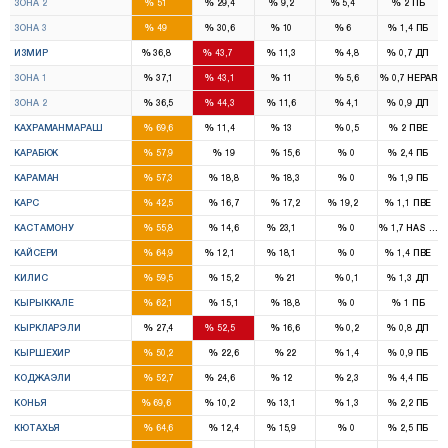
%
%
%
%
%
ЗОНА 2
51
29,4
9,2
5,4
2
ПБ
15
9
3
1
%
%
%
%
%
ЗОНА 3
49
30,6
10
6
1,4
ПБ
11
13
2
%
%
%
%
%
ИЗМИР
36,8
43,7
11,3
4,8
0,7
ДП
6
6
1
%
%
%
%
%
ЗОНА 1
37,1
43,1
11
5,6
0,7
HEPAR
5
7
1
%
%
%
%
%
ЗОНА 2
36,5
44,3
11,6
4,1
0,9
ДП
6
1
1
%
%
%
%
%
КАХРАМАНМАРАШ
69,6
11,4
13
0,5
2
ПВЕ
2
%
%
%
%
%
КАРАБЮК
57,9
19
15,6
0
2,4
ПБ
2
%
%
%
%
%
КАРАМАН
57,3
18,8
18,3
0
1,9
ПБ
2
1
%
%
%
%
%
КАРС
42,5
16,7
17,2
19,2
1,1
ПВЕ
2
1
%
%
%
%
%
КАСТАМОНУ
55,8
14,6
23,1
0
1,7
HAS Part
7
1
1
%
%
%
%
%
КАЙСЕРИ
64,9
12,1
18,1
0
1,4
ПВЕ
2
%
%
%
%
%
КИЛИС
59,5
15,2
21
0,1
1,3
ДП
3
%
%
%
%
%
КЫРЫККАЛЕ
62,1
15,1
18,8
0
1
ПБ
1
2
%
%
%
%
%
КЫРКЛАРЭЛИ
27,4
52,5
16,6
0,2
0,8
ДП
2
%
%
%
%
%
КЫРШЕХИР
50,2
22,6
22
1,4
0,9
ПБ
7
3
1
%
%
%
%
%
КОДЖАЭЛИ
52,7
24,6
12
2,3
4,4
ПБ
11
1
2
%
%
%
%
%
КОНЬЯ
69,6
10,2
13,1
1,3
2,2
ПБ
4
1
%
%
%
%
%
КЮТАХЬЯ
64,6
12,4
15,9
0
2,5
ПБ
5
1