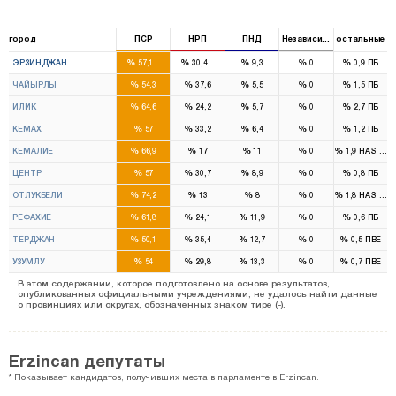
город
ПСР
НРП
ПНД
Независимый
остальные
1
1
%
%
%
%
%
ЭРЗИНДЖАН
57,1
30,4
9,3
0
0,9
ПБ
%
%
%
%
%
ЧАЙЫРЛЫ
54,3
37,6
5,5
0
1,5
ПБ
%
%
%
%
%
ИЛИК
64,6
24,2
5,7
0
2,7
ПБ
%
%
%
%
%
КЕМАХ
57
33,2
6,4
0
1,2
ПБ
%
%
%
%
%
КЕМАЛИЕ
66,9
17
11
0
1,9
HAS Part
%
%
%
%
%
ЦЕНТР
57
30,7
8,9
0
0,8
ПБ
%
%
%
%
%
ОТЛУКБЕЛИ
74,2
13
8
0
1,8
HAS Part
%
%
%
%
%
РЕФАХИЕ
61,8
24,1
11,9
0
0,6
ПБ
%
%
%
%
%
ТЕРДЖАН
50,1
35,4
12,7
0
0,5
ПВЕ
%
%
%
%
%
УЗУМЛУ
54
29,8
13,3
0
0,7
ПВЕ
В этом содержании, которое подготовлено на основе результатов,
опубликованных официальными учреждениями, не удалось найти данные
о провинциях или округах, обозначенных знаком тире (-).
Erzincan депутаты
* Показывает кандидатов, получивших места в парламенте в Erzincan.