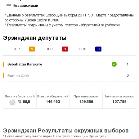
Независимый
* Данные о результатах Всеобщие выборы 2011 г. 31 марта предоставлены
со стороны Yüksek Seçim Kurulu.
* Результаты подсчитаны с учетом голосов избирателей за рубежом.
Эрзинджан депутаты
1
1
0
ПСР
НРП
ПНД
Sebahattin Karakelle
1
Burhan Çakir
2
Явка избирателей
Всего избирателей
Проголосовали
Засчитаны голоса
% 88,5
146.463
129.556
127.789
Эрзинджан Результаты окружных выборов
* Показывает результаты партий в округах провинции Эрзинджан.