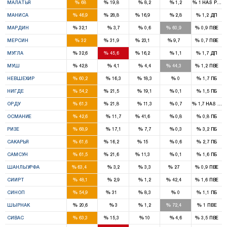
%
%
%
%
%
МАЛАТЬЯ
68
19,8
8,2
1,2
1
HAS Parti
5
3
2
%
%
%
%
%
МАНИСА
46,9
28,8
16,9
2,8
1,2
ДП
3
3
%
%
%
%
%
МАРДИН
32,1
3,7
0,6
60,9
0,9
ПВЕ
4
4
2
1
%
%
%
%
%
МЕРСИН
32
31,9
23,1
9,7
0,7
ПВЕ
2
3
1
%
%
%
%
%
МУГЛА
32,6
45,6
16,2
1,1
1,7
ДП
2
2
%
%
%
%
%
МУШ
42,8
4,1
4,4
44,3
1,2
ПВЕ
3
%
%
%
%
%
НЕВШЕХИР
60,2
16,3
18,3
0
1,7
ПБ
2
1
%
%
%
%
%
НИГДЕ
54,2
21,5
19,1
0,1
1,5
ПБ
5
1
%
%
%
%
%
ОРДУ
61,3
21,8
11,3
0,7
1,7
HAS Part
2
2
%
%
%
%
%
ОСМАНИЕ
42,6
11,7
41,6
0,8
0,8
ПБ
3
%
%
%
%
%
РИЗЕ
68,9
17,1
7,7
0,3
3,2
ПБ
5
1
1
%
%
%
%
%
САКАРЬЯ
61,6
16,2
15
0,6
2,7
ПБ
6
2
1
%
%
%
%
%
САМСУН
61,5
21,6
11,3
0,1
1,6
ПБ
10
2
%
%
%
%
%
ШАНЛЫУРФА
63,4
3,2
3,3
27
0,9
ПВЕ
2
1
%
%
%
%
%
СИИРТ
48,1
2,9
1,2
42,4
1,6
ПВЕ
1
1
%
%
%
%
%
СИНОП
54,9
31
8,3
0
1,1
ПБ
1
3
%
%
%
%
%
ШЫРНАК
20,6
3
1,2
72,4
1
ПВЕ
4
1
%
%
%
%
%
СИВАС
63,3
15,3
10
4,6
3,5
ПВЕ
2
3
1