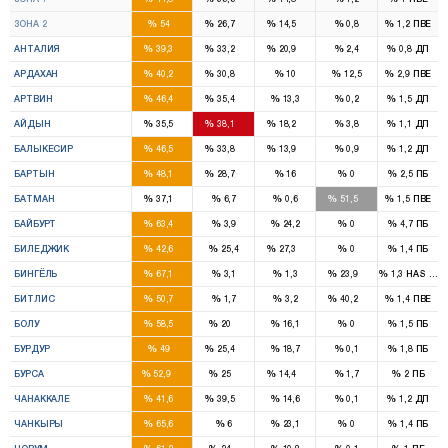
9
4
4
%
%
%
%
%
ЗОНА 2
54
26,7
14,5
0,8
1,2
ПВЕ
6
5
3
%
%
%
%
%
АНТАЛИЯ
39,3
33,2
20,9
2,4
0,8
ДП
1
1
%
%
%
%
%
АРДАХАН
40,2
30,8
10
12,5
2,9
ПВЕ
1
1
%
%
%
%
%
АРТВИН
46,4
35,4
13,3
0,2
1,5
ДП
3
3
1
%
%
%
%
%
АЙДЫН
35,5
38,1
18,2
3,8
1,1
ДП
4
3
1
%
%
%
%
%
БАЛЫКЕСИР
46,5
33,8
13,9
0,9
1,2
ДП
1
1
%
%
%
%
%
БАРТЫН
48,1
28,7
16
0
2,5
ПБ
2
2
%
%
%
%
%
БАТМАН
37,1
6,7
0,6
51,5
1,5
ПВЕ
1
%
%
%
%
%
БАЙБУРТ
63,4
3,9
24,2
0
4,7
ПБ
1
1
%
%
%
%
%
БИЛЕДЖИК
42,6
25,4
27,3
0
1,4
ПБ
2
1
%
%
%
%
%
БИНГЁЛЬ
67,1
3,1
1,3
23,9
1,3
HAS Part
2
1
%
%
%
%
%
БИТЛИС
50,7
1,7
3,2
40,2
1,4
ПВЕ
2
1
%
%
%
%
%
БОЛУ
58,5
20
16,1
0
1,5
ПБ
2
1
%
%
%
%
%
БУРДУР
49
25,4
18,7
0,1
1,8
ПБ
11
5
2
%
%
%
%
%
БУРСА
52,9
25
14,4
1,7
2
ПБ
2
2
%
%
%
%
%
ЧАНАККАЛЕ
41,6
39,5
14,6
0,1
1,2
ДП
2
%
%
%
%
%
ЧАНКЫРЫ
65,6
6
23,1
0
1,4
ПБ
3
1