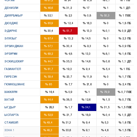
%
%
%
%
%
ЧОРУМ
61,2
24
10,8
0,1
1
ПБ
4
2
1
%
%
%
%
%
ДЕНИЗЛИ
46,6
31,2
17
1
1
ДП
6
4
%
%
%
%
%
ДИЯРБАКЫР
32,1
2,3
0,8
50,3
1
ПВЕ
3
%
%
%
%
%
ДЮЗДЖЕ
65,9
12,4
16,3
0
1,8
ПБ
1
2
%
%
%
%
%
ЭДИРНЕ
30,4
51,7
13,3
0,1
0,9
ДП
4
1
%
%
%
%
%
ЭЛЯЗЫГ
67,4
13,2
14,5
0
2,3
ПБ
1
1
%
%
%
%
%
ЭРЗИНДЖАН
57,1
30,4
9,3
0
0,9
ПБ
5
1
%
%
%
%
%
ЭРЗУРУМ
69,2
4,8
13,3
8,1
1,6
ПБ
3
2
1
%
%
%
%
%
ЭСКИШЕХИР
44,1
35,5
14,6
0,6
1,1
ДП
9
2
1
%
%
%
%
%
ГАЗИАНТЕП
61,7
19,3
9,4
5,4
1
ПБ
3
1
%
%
%
%
%
ГИРЕСУН
59,4
23,7
11,9
0
1,7
ПБ
2
%
%
%
%
%
ГЮМЮШХАНЕ
65
7,7
21,6
0
2,4
ПБ
3
%
%
%
%
%
ХАККЯРИ
16,4
0,9
1
79,9
0,7
ПВЕ
4
4
1
%
%
%
%
%
ХАТАЙ
44,4
38,5
12,6
1,5
0,7
ПБ
1
1
%
%
%
%
%
ЫГДЫР
28,3
1,7
34,1
31,5
1,5
ПВЕ
2
1
1
%
%
%
%
%
ЫСПАРТА
52,9
21,7
18,9
0,4
1,5
ДП
46
29
7
3
%
%
%
%
%
СТАМБУЛ
49,4
31,3
9,4
5,3
1,6
ПБ
16
11
2
1
%
%
%
%
%
ЗОНА 1
48,3
33,6
9,1
4,6
1,5
ПБ
15
9
2
1