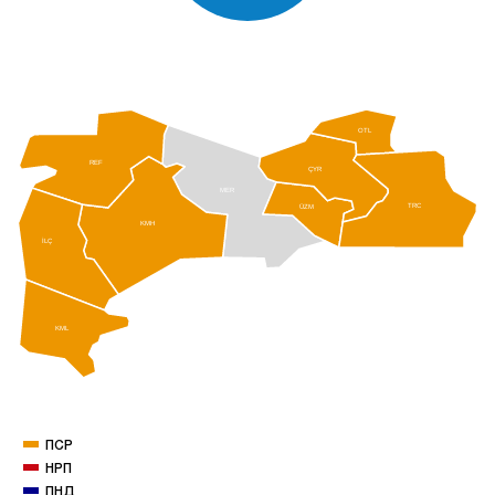
OTL
REF
ÇYR
MER
ÜZM
TRC
KMH
İLÇ
KML
ПСР
НРП
ПНД