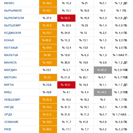
%
%
%
%
%
КИЛИС
59,5
15,2
21
0,1
1,3
ДП
3
%
%
%
%
%
КЫРЫККАЛЕ
62,1
15,1
18,8
0
1
ПБ
1
2
%
%
%
%
%
КЫРКЛАРЭЛИ
27,4
52,5
16,6
0,2
0,8
ДП
2
%
%
%
%
%
КЫРШЕХИР
50,2
22,6
22
1,4
0,9
ПБ
7
3
1
%
%
%
%
%
КОДЖАЭЛИ
52,7
24,6
12
2,3
4,4
ПБ
11
1
2
%
%
%
%
%
КОНЬЯ
69,6
10,2
13,1
1,3
2,2
ПБ
4
1
%
%
%
%
%
КЮТАХЬЯ
64,6
12,4
15,9
0
2,5
ПБ
5
1
%
%
%
%
%
МАЛАТЬЯ
68
19,8
8,2
1,2
1
HAS Parti
5
3
2
%
%
%
%
%
МАНИСА
46,9
28,8
16,9
2,8
1,2
ДП
3
3
%
%
%
%
%
МАРДИН
32,1
3,7
0,6
60,9
0,9
ПВЕ
4
4
2
1
%
%
%
%
%
МЕРСИН
32
31,9
23,1
9,7
0,7
ПВЕ
2
3
1
%
%
%
%
%
МУГЛА
32,6
45,6
16,2
1,1
1,7
ДП
2
2
%
%
%
%
%
МУШ
42,8
4,1
4,4
44,3
1,2
ПВЕ
3
%
%
%
%
%
НЕВШЕХИР
60,2
16,3
18,3
0
1,7
ПБ
2
1
%
%
%
%
%
НИГДЕ
54,2
21,5
19,1
0,1
1,5
ПБ
5
1
%
%
%
%
%
ОРДУ
61,3
21,8
11,3
0,7
1,7
HAS Part
2
2
%
%
%
%
%
ОСМАНИЕ
42,6
11,7
41,6
0,8
0,8
ПБ
3
%
%
%
%
%
РИЗЕ
68,9
17,1
7,7
0,3
3,2
ПБ
5
1
1