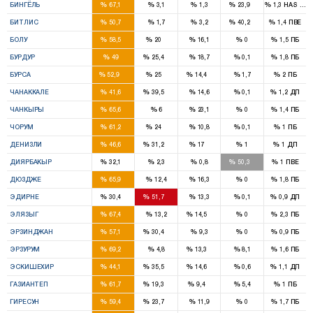
%
%
%
%
%
БИНГЁЛЬ
67,1
3,1
1,3
23,9
1,3
HAS Part
2
1
%
%
%
%
%
БИТЛИС
50,7
1,7
3,2
40,2
1,4
ПВЕ
2
1
%
%
%
%
%
БОЛУ
58,5
20
16,1
0
1,5
ПБ
2
1
%
%
%
%
%
БУРДУР
49
25,4
18,7
0,1
1,8
ПБ
11
5
2
%
%
%
%
%
БУРСА
52,9
25
14,4
1,7
2
ПБ
2
2
%
%
%
%
%
ЧАНАККАЛЕ
41,6
39,5
14,6
0,1
1,2
ДП
2
%
%
%
%
%
ЧАНКЫРЫ
65,6
6
23,1
0
1,4
ПБ
3
1
%
%
%
%
%
ЧОРУМ
61,2
24
10,8
0,1
1
ПБ
4
2
1
%
%
%
%
%
ДЕНИЗЛИ
46,6
31,2
17
1
1
ДП
6
4
%
%
%
%
%
ДИЯРБАКЫР
32,1
2,3
0,8
50,3
1
ПВЕ
3
%
%
%
%
%
ДЮЗДЖЕ
65,9
12,4
16,3
0
1,8
ПБ
1
2
%
%
%
%
%
ЭДИРНЕ
30,4
51,7
13,3
0,1
0,9
ДП
4
1
%
%
%
%
%
ЭЛЯЗЫГ
67,4
13,2
14,5
0
2,3
ПБ
1
1
%
%
%
%
%
ЭРЗИНДЖАН
57,1
30,4
9,3
0
0,9
ПБ
5
1
%
%
%
%
%
ЭРЗУРУМ
69,2
4,8
13,3
8,1
1,6
ПБ
3
2
1
%
%
%
%
%
ЭСКИШЕХИР
44,1
35,5
14,6
0,6
1,1
ДП
9
2
1
%
%
%
%
%
ГАЗИАНТЕП
61,7
19,3
9,4
5,4
1
ПБ
3
1
%
%
%
%
%
ГИРЕСУН
59,4
23,7
11,9
0
1,7
ПБ
2