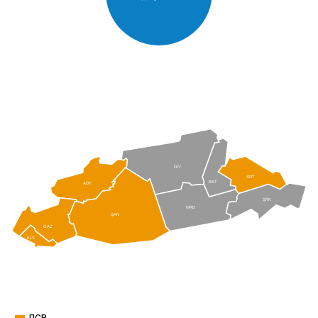
DİY
SRT
BAT
ADY
ŞRK
MRD
ŞAN
GAZ
KLS
ПСР