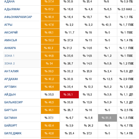
%
%
%
%
%
АДАНА
37,4
30,8
20,4
8
0,9
ПБ
4
1
%
%
%
%
%
АДЫЯМАН
67,3
16,6
4,6
6,5
2,5
HAS Part
3
1
1
%
%
%
%
%
АФЬОНКАРАХИСАР
60,4
16,4
18,7
0
1,1
ПБ
3
1
%
%
%
%
%
АГРЫ
47,6
2,2
2,2
43,5
1,7
ПВЕ
3
%
%
%
%
%
АКСАРАЙ
66,1
11,7
18
0
1
ПВЕ
2
1
%
%
%
%
%
АМАСЬЯ
52,2
27,9
15
0
1,4
ПБ
17
10
6
%
%
%
%
%
АНКАРА
49,2
31,3
14,6
1
1,1
ПВЕ
8
6
2
%
%
%
%
%
ЗОНА 1
44,8
35,6
14,8
1,2
1
ПВЕ
9
4
4
%
%
%
%
%
ЗОНА 2
54
26,7
14,5
0,8
1,2
ПВЕ
6
5
3
%
%
%
%
%
АНТАЛИЯ
39,3
33,2
20,9
2,4
0,8
ДП
1
1
%
%
%
%
%
АРДАХАН
40,2
30,8
10
12,5
2,9
ПВЕ
1
1
%
%
%
%
%
АРТВИН
46,4
35,4
13,3
0,2
1,5
ДП
3
3
1
%
%
%
%
%
АЙДЫН
35,5
38,1
18,2
3,8
1,1
ДП
4
3
1
%
%
%
%
%
БАЛЫКЕСИР
46,5
33,8
13,9
0,9
1,2
ДП
1
1
%
%
%
%
%
БАРТЫН
48,1
28,7
16
0
2,5
ПБ
2
2
%
%
%
%
%
БАТМАН
37,1
6,7
0,6
51,5
1,5
ПВЕ
1
%
%
%
%
%
БАЙБУРТ
63,4
3,9
24,2
0
4,7
ПБ
1
1
%
%
%
%
%
БИЛЕДЖИК
42,6
25,4
27,3
0
1,4
ПБ
2
1