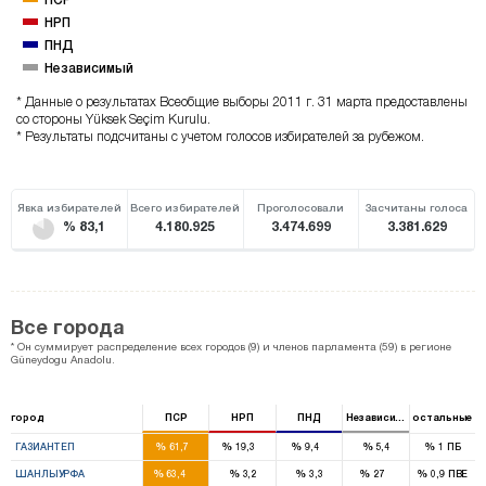
НРП
ПНД
Независимый
* Данные о результатах Всеобщие выборы 2011 г. 31 марта предоставлены
со стороны Yüksek Seçim Kurulu.
* Результаты подсчитаны с учетом голосов избирателей за рубежом.
Явка избирателей
Всего избирателей
Проголосовали
Засчитаны голоса
% 83,1
4.180.925
3.474.699
3.381.629
Все города
* Он суммирует распределение всех городов (9) и членов парламента (59) в регионе
Güneydogu Anadolu.
город
ПСР
НРП
ПНД
Независимый
остальные
9
2
1
%
%
%
%
%
ГАЗИАНТЕП
61,7
19,3
9,4
5,4
1
ПБ
10
2
%
%
%
%
%
ШАНЛЫУРФА
63,4
3,2
3,3
27
0,9
ПВЕ
6
4