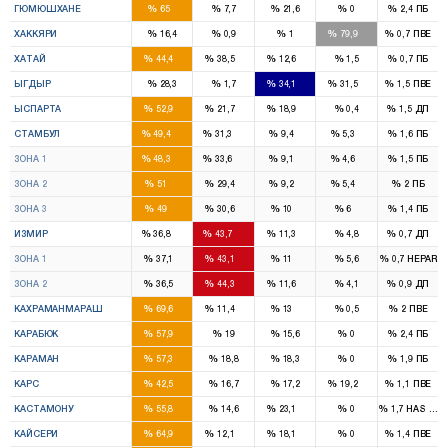
%
%
%
%
%
ГЮМЮШХАНЕ
65
7,7
21,6
0
2,4
ПБ
3
%
%
%
%
%
ХАККЯРИ
16,4
0,9
1
79,9
0,7
ПВЕ
4
4
1
%
%
%
%
%
ХАТАЙ
44,4
38,5
12,6
1,5
0,7
ПБ
1
1
%
%
%
%
%
ЫГДЫР
28,3
1,7
34,1
31,5
1,5
ПВЕ
2
1
1
%
%
%
%
%
ЫСПАРТА
52,9
21,7
18,9
0,4
1,5
ДП
46
29
7
3
%
%
%
%
%
СТАМБУЛ
49,4
31,3
9,4
5,3
1,6
ПБ
16
11
2
1
%
%
%
%
%
ЗОНА 1
48,3
33,6
9,1
4,6
1,5
ПБ
15
9
2
1
%
%
%
%
%
ЗОНА 2
51
29,4
9,2
5,4
2
ПБ
15
9
3
1
%
%
%
%
%
ЗОНА 3
49
30,6
10
6
1,4
ПБ
11
13
2
%
%
%
%
%
ИЗМИР
36,8
43,7
11,3
4,8
0,7
ДП
6
6
1
%
%
%
%
%
ЗОНА 1
37,1
43,1
11
5,6
0,7
HEPAR
5
7
1
%
%
%
%
%
ЗОНА 2
36,5
44,3
11,6
4,1
0,9
ДП
6
1
1
%
%
%
%
%
КАХРАМАНМАРАШ
69,6
11,4
13
0,5
2
ПВЕ
2
%
%
%
%
%
КАРАБЮК
57,9
19
15,6
0
2,4
ПБ
2
%
%
%
%
%
КАРАМАН
57,3
18,8
18,3
0
1,9
ПБ
2
1
%
%
%
%
%
КАРС
42,5
16,7
17,2
19,2
1,1
ПВЕ
2
1
%
%
%
%
%
КАСТАМОНУ
55,8
14,6
23,1
0
1,7
HAS Part
7
1
1
%
%
%
%
%
КАЙСЕРИ
64,9
12,1
18,1
0
1,4
ПВЕ
2