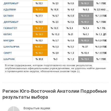
%
%
%
%
%
ДИЯРБАКЫР
32,1
2,3
0,8
50,3
1
ПВЕ
4
1
%
%
%
%
%
АДЫЯМАН
67,3
16,6
4,6
6,5
2,5
HAS Part
2
2
%
%
%
%
%
БАТМАН
37,1
6,7
0,6
51,5
1,5
ПВЕ
6
4
%
%
%
%
%
ДИЯРБАКЫР
32,1
2,3
0,8
50,3
1
ПВЕ
9
2
1
%
%
%
%
%
ГАЗИАНТЕП
61,7
19,3
9,4
5,4
1
ПБ
2
%
%
%
%
%
КИЛИС
59,5
15,2
21
0,1
1,3
ДП
3
3
%
%
%
%
%
МАРДИН
32,1
3,7
0,6
60,9
0,9
ПВЕ
10
2
%
%
%
%
%
ШАНЛЫУРФА
63,4
3,2
3,3
27
0,9
ПВЕ
2
1
%
%
%
%
%
СИИРТ
48,1
2,9
1,2
42,4
1,6
ПВЕ
1
3
%
%
%
%
%
ШЫРНАК
20,6
3
1,2
72,4
1
ПВЕ
В этом содержании, которое подготовлено на основе результатов,
опубликованных официальными учреждениями, не удалось найти данные
о провинциях или округах, обозначенных знаком тире (-).
Регион Юго-Восточной Анатолии Подробные
результаты выбора
Вскрытые ящики