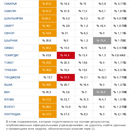
%
%
%
%
%
САКАРЬЯ
61,6
16,2
15
0,6
2,7
ПБ
6
2
1
%
%
%
%
%
САМСУН
61,5
21,6
11,3
0,1
1,6
ПБ
10
2
%
%
%
%
%
ШАНЛЫУРФА
63,4
3,2
3,3
27
0,9
ПВЕ
2
1
%
%
%
%
%
СИИРТ
48,1
2,9
1,2
42,4
1,6
ПВЕ
1
1
%
%
%
%
%
СИНОП
54,9
31
8,3
0
1,1
ПБ
1
3
%
%
%
%
%
ШЫРНАК
20,6
3
1,2
72,4
1
ПВЕ
4
1
%
%
%
%
%
СИВАС
63,3
15,3
10
4,6
3,5
ПВЕ
2
3
1
%
%
%
%
%
ТЕКИРДАГ
35,9
44,4
13,4
1,5
0,8
HAS Part
3
1
1
%
%
%
%
%
ТОКАТ
55,9
23,5
15,8
0
1,7
ПБ
4
1
1
%
%
%
%
%
ТРАБЗОН
58,6
18,3
15,3
0,1
3,5
ПБ
2
%
%
%
%
%
ТУНДЖЕЛИ
15,7
57,5
2,1
22,3
0,7
ПВЕ
2
1
%
%
%
%
%
УШАК
49,8
29,7
16,4
0
1,2
ПБ
4
4
%
%
%
%
%
ВАН
40,2
3,8
3
49,5
1,3
ПВЕ
1
1
%
%
%
%
%
ЯЛОВА
47,2
32,7
10,5
4,7
1,5
ПБ
3
1
%
%
%
%
%
ЙОЗГАТ
66,4
10,9
18,3
0
1,2
ПВЕ
3
2
%
%
%
%
%
ЗОНГУЛДАК
47,2
37,5
6,3
3
2,1
ПБ
В этом содержании, которое подготовлено на основе результатов,
опубликованных официальными учреждениями, не удалось найти данные
о провинциях или округах, обозначенных знаком тире (-).