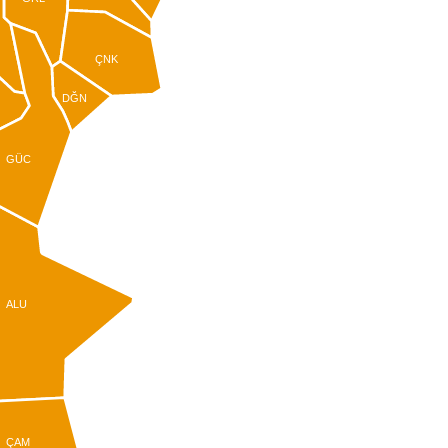
ÇNK
DĞN
GÜC
ALU
ÇAM