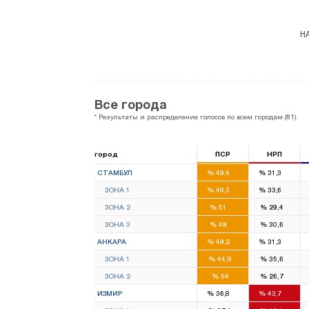
HA
Все города
* Результаты и распределение голосов по всем городам (81).
город
ПСР
НРП
46
29
СТАМБУЛ
%
49,4
%
31,3
16
11
ЗОНА 1
%
48,3
%
33,6
15
9
ЗОНА 2
%
51
%
29,4
15
9
ЗОНА 3
%
49
%
30,6
17
10
АНКАРА
%
49,2
%
31,3
8
6
ЗОНА 1
%
44,8
%
35,6
9
4
ЗОНА 2
%
54
%
26,7
11
13
ИЗМИР
%
36,8
%
43,7
6
6