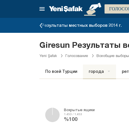
ГОЛОСО
в июне 2015 г.
Результаты местных выборов 2014 г.
Giresun Результаты в
Yeni Şafak
Голосование
Всеобщие выборы
По всей Турции
города
ре
Вскрытые ящики
1.453 / 1.453
%100