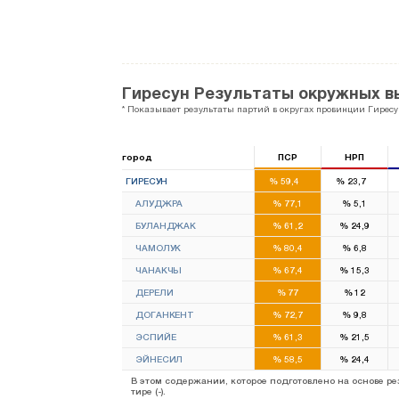
Гиресун Результаты окружных в
* Показывает результаты партий в округах провинции Гиресу
город
ПСР
НРП
3
1
ГИРЕСУН
%
59,4
%
23,7
АЛУДЖРА
%
77,1
%
5,1
БУЛАНДЖАК
%
61,2
%
24,9
ЧАМОЛУК
%
80,4
%
6,8
ЧАНАКЧЫ
%
67,4
%
15,3
ДЕРЕЛИ
%
77
%
12
ДОГАНКЕНТ
%
72,7
%
9,8
ЭСПИЙЕ
%
61,3
%
21,5
ЭЙНЕСИЛ
%
58,5
%
24,4
В этом содержании, которое подготовлено на основе 
тире (-).