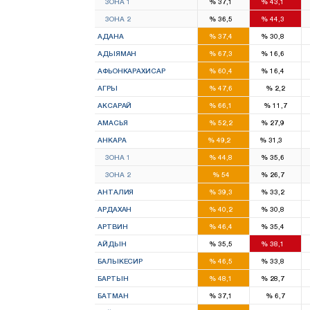
ЗОНА 1
%
37,1
%
43,1
5
7
ЗОНА 2
%
36,5
%
44,3
6
4
АДАНА
%
37,4
%
30,8
4
1
АДЫЯМАН
%
67,3
%
16,6
3
1
АФЬОНКАРАХИСАР
%
60,4
%
16,4
3
АГРЫ
%
47,6
%
2,2
3
АКСАРАЙ
%
66,1
%
11,7
2
1
АМАСЬЯ
%
52,2
%
27,9
17
10
АНКАРА
%
49,2
%
31,3
8
6
ЗОНА 1
%
44,8
%
35,6
9
4
ЗОНА 2
%
54
%
26,7
6
5
АНТАЛИЯ
%
39,3
%
33,2
1
1
АРДАХАН
%
40,2
%
30,8
1
1
АРТВИН
%
46,4
%
35,4
3
3
АЙДЫН
%
35,5
%
38,1
4
3
БАЛЫКЕСИР
%
46,5
%
33,8
1
1
БАРТЫН
%
48,1
%
28,7
2
БАТМАН
%
37,1
%
6,7
1