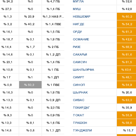
%
24,2
%
0
%
4,7
ПБ
МУГЛА
%
32,6
1
2
%
27,3
%
0
%
1,4
ПБ
МУШ
%
42,8
1
3
%
1,3
%
23,9
%
1,3
HAS Parti
НЕВШЕХИР
%
60,2
1
2
%
3,2
%
40,2
%
1,4
ПВЕ
НИГДЕ
%
54,2
5
%
16,1
%
0
%
1,5
ПБ
ОРДУ
%
61,3
2
%
18,7
%
0,1
%
1,8
ПБ
ОСМАНИЕ
%
42,6
2
3
%
14,4
%
1,7
%
2
ПБ
РИЗЕ
%
68,9
5
%
14,6
%
0,1
%
1,2
ДП
САКАРЬЯ
%
61,6
6
%
23,1
%
0
%
1,4
ПБ
САМСУН
%
61,5
10
%
10,8
%
0,1
%
1
ПБ
ШАНЛЫУРФА
%
63,4
1
2
%
17
%
1
%
1
ДП
СИИРТ
%
48,1
4
1
%
0,8
%
50,3
%
1
ПВЕ
СИНОП
%
54,9
1
%
16,3
%
0
%
1,8
ПБ
ШЫРНАК
%
20,6
4
%
13,3
%
0,1
%
0,9
ДП
СИВАС
%
63,3
1
2
%
14,5
%
0
%
2,3
ПБ
ТЕКИРДАГ
%
35,9
3
%
9,3
%
0
%
0,9
ПБ
ТОКАТ
%
55,9
1
4
%
13,3
%
8,1
%
1,6
ПБ
ТРАБЗОН
%
58,6
1
%
14,6
%
0,6
%
1,1
ДП
ТУНДЖЕЛИ
%
15,7
1
2