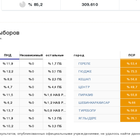
% 85,2
309.610
ыборов
н.
ПНД
Независимый
остальные
город
ПСР
%
11,9
%
0
%
1,7
ПБ
ГЕРЕЛЕ
%
53,4
%
12,2
%
0
%
3,1
ПБ
ГЮДЖЕ
%
73,5
%
8,8
%
0
%
2,3
ПБ
КЕШАП
%
56,6
%
4,7
%
0
%
4,4
ПБ
ЦЕНТР
%
49,7
%
11,5
%
0
%
1,6
HAS Parti
ПИРАЗИЗ
%
55,8
%
6,2
%
0
%
1,2
HAS Parti
ШЕБИНКАРАХИСАР
%
66
%
13,7
%
0
%
0,8
HAS Parti
ТИРЕБОЛУ
%
58,8
%
11,9
%
0
%
1,3
ПБ
ЯГЛЫДЕРЕ
%
76,1
%
10,2
%
0
%
3,3
ПБ
результатов, опубликованных официальными учреждениями, не удалось найти данн