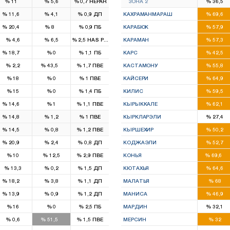
%
11
%
5,6
%
0,7
HEPAR
ЗОНА 2
%
36,5
1
6
%
11,6
%
4,1
%
0,9
ДП
КАХРАМАНМАРАШ
%
69,6
3
1
2
%
20,4
%
8
%
0,9
ПБ
КАРАБЮК
%
57,9
2
%
4,6
%
6,5
%
2,5
HAS Parti
КАРАМАН
%
57,3
1
2
%
18,7
%
0
%
1,1
ПБ
КАРС
%
42,5
1
2
%
2,2
%
43,5
%
1,7
ПВЕ
КАСТАМОНУ
%
55,8
7
%
18
%
0
%
1
ПВЕ
КАЙСЕРИ
%
64,9
2
%
15
%
0
%
1,4
ПБ
КИЛИС
%
59,5
6
3
%
14,6
%
1
%
1,1
ПВЕ
КЫРЫККАЛЕ
%
62,1
2
1
%
14,8
%
1,2
%
1
ПВЕ
КЫРКЛАРЭЛИ
%
27,4
4
2
%
14,5
%
0,8
%
1,2
ПВЕ
КЫРШЕХИР
%
50,2
3
7
%
20,9
%
2,4
%
0,8
ДП
КОДЖАЭЛИ
%
52,7
11
%
10
%
12,5
%
2,9
ПВЕ
КОНЬЯ
%
69,6
4
%
13,3
%
0,2
%
1,5
ДП
КЮТАХЬЯ
%
64,6
1
5
%
18,2
%
3,8
%
1,1
ДП
МАЛАТЬЯ
%
68
1
5
%
13,9
%
0,9
%
1,2
ДП
МАНИСА
%
46,9
3
%
16
%
0
%
2,5
ПБ
МАРДИН
%
32,1
2
4
%
0,6
%
51,5
%
1,5
ПВЕ
МЕРСИН
%
32
2