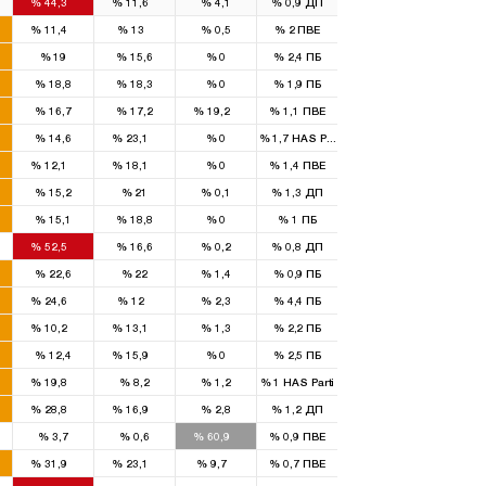
%
44,3
%
11,6
%
4,1
%
0,9
ДП
1
1
%
11,4
%
13
%
0,5
%
2
ПВЕ
%
19
%
15,6
%
0
%
2,4
ПБ
%
18,8
%
18,3
%
0
%
1,9
ПБ
1
%
16,7
%
17,2
%
19,2
%
1,1
ПВЕ
1
%
14,6
%
23,1
%
0
%
1,7
HAS Parti
1
1
%
12,1
%
18,1
%
0
%
1,4
ПВЕ
%
15,2
%
21
%
0,1
%
1,3
ДП
%
15,1
%
18,8
%
0
%
1
ПБ
2
%
52,5
%
16,6
%
0,2
%
0,8
ДП
%
22,6
%
22
%
1,4
%
0,9
ПБ
3
1
%
24,6
%
12
%
2,3
%
4,4
ПБ
1
2
%
10,2
%
13,1
%
1,3
%
2,2
ПБ
1
%
12,4
%
15,9
%
0
%
2,5
ПБ
1
%
19,8
%
8,2
%
1,2
%
1
HAS Parti
3
2
%
28,8
%
16,9
%
2,8
%
1,2
ДП
3
%
3,7
%
0,6
%
60,9
%
0,9
ПВЕ
4
2
1
%
31,9
%
23,1
%
9,7
%
0,7
ПВЕ
3
1