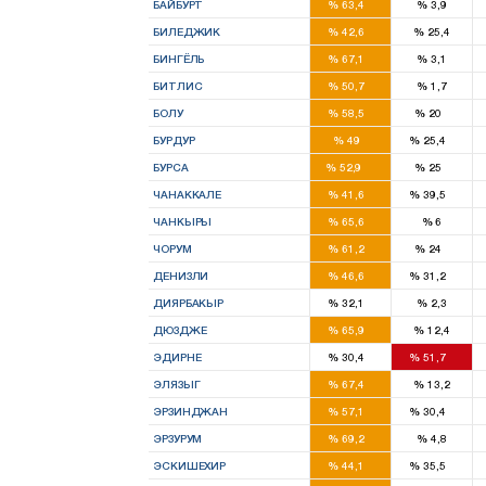
БАЙБУРТ
%
63,4
%
3,9
1
БИЛЕДЖИК
%
42,6
%
25,4
2
БИНГЁЛЬ
%
67,1
%
3,1
2
БИТЛИС
%
50,7
%
1,7
2
1
БОЛУ
%
58,5
%
20
2
1
БУРДУР
%
49
%
25,4
11
5
БУРСА
%
52,9
%
25
2
2
ЧАНАККАЛЕ
%
41,6
%
39,5
2
ЧАНКЫРЫ
%
65,6
%
6
3
1
ЧОРУМ
%
61,2
%
24
4
2
ДЕНИЗЛИ
%
46,6
%
31,2
6
ДИЯРБАКЫР
%
32,1
%
2,3
3
ДЮЗДЖЕ
%
65,9
%
12,4
1
2
ЭДИРНЕ
%
30,4
%
51,7
4
ЭЛЯЗЫГ
%
67,4
%
13,2
1
1
ЭРЗИНДЖАН
%
57,1
%
30,4
5
ЭРЗУРУМ
%
69,2
%
4,8
3
2
ЭСКИШЕХИР
%
44,1
%
35,5
9
2