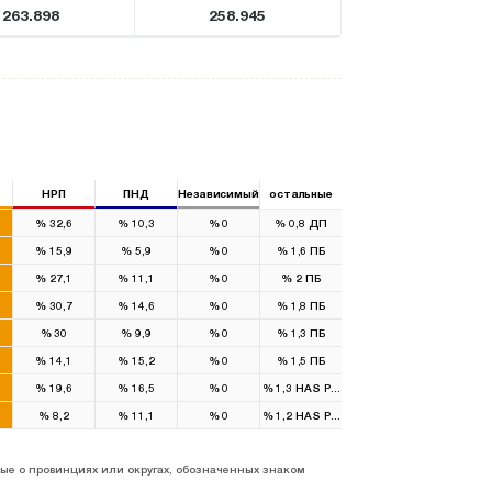
263.898
258.945
НРП
ПНД
Независимый
остальные
%
32,6
%
10,3
%
0
%
0,8
ДП
%
15,9
%
5,9
%
0
%
1,6
ПБ
%
27,1
%
11,1
%
0
%
2
ПБ
%
30,7
%
14,6
%
0
%
1,8
ПБ
%
30
%
9,9
%
0
%
1,3
ПБ
%
14,1
%
15,2
%
0
%
1,5
ПБ
%
19,6
%
16,5
%
0
%
1,3
HAS Parti
%
8,2
%
11,1
%
0
%
1,2
HAS Parti
ые о провинциях или округах, обозначенных знаком