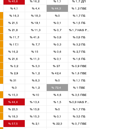
%
45,6
%
16,2
%
1,1
%
1,7
ДП
2
%
4,1
%
4,4
%
44,3
%
1,2
ПВЕ
%
16,3
%
18,3
%
0
%
1,7
ПБ
1
%
21,5
%
19,1
%
0,1
%
1,5
ПБ
1
%
21,8
%
11,3
%
0,7
%
1,7
HAS Parti
2
%
11,7
%
41,6
%
0,8
%
0,8
ПБ
%
17,1
%
7,7
%
0,3
%
3,2
ПБ
1
1
%
16,2
%
15
%
0,6
%
2,7
ПБ
2
1
%
21,6
%
11,3
%
0,1
%
1,6
ПБ
2
%
3,2
%
3,3
%
27
%
0,9
ПВЕ
1
%
2,9
%
1,2
%
42,4
%
1,6
ПВЕ
1
%
31
%
8,3
%
0
%
1,1
ПБ
3
%
3
%
1,2
%
72,4
%
1
ПВЕ
1
%
15,3
%
10
%
4,6
%
3,5
ПВЕ
3
1
%
44,4
%
13,4
%
1,5
%
0,8
HAS Parti
1
1
%
23,5
%
15,8
%
0
%
1,7
ПБ
1
1
%
18,3
%
15,3
%
0,1
%
3,5
ПБ
2
%
57,5
%
2,1
%
22,3
%
0,7
ПВЕ
1