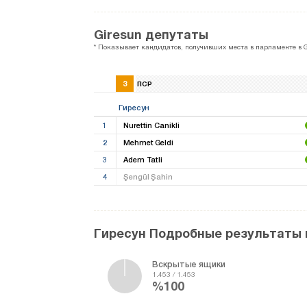
Giresun депутаты
* Показывает кандидатов, получивших места в парламенте в G
3
ПСР
Гиресун
1
Nurettin Canikli
2
Mehmet Geldi
3
Adem Tatli
4
Şengül Şahin
Гиресун Подробные результаты
Вскрытые ящики
1.453 / 1.453
%100