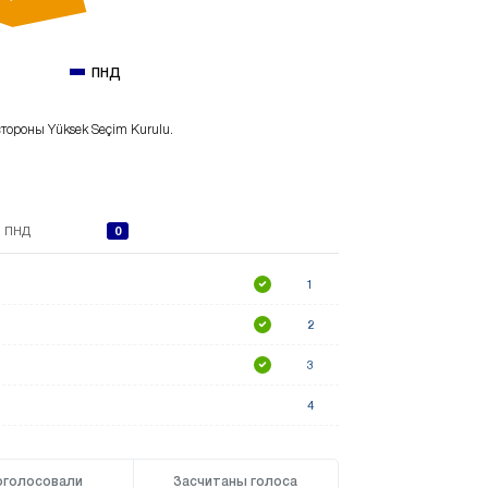
ПНД
тороны Yüksek Seçim Kurulu.
0
ПНД
1
2
3
4
оголосовали
Засчитаны голоса