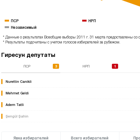
ПСР
НРП
Независимый
* Данные о результатах Всеобщие выборы 2011 г. 31 марта предоставлены со с
* Результаты подсчитаны с учетом голосов избирателей за рубежом.
Гиресун депутаты
3
1
ПСР
НРП
Nurettin Canikli
Mehmet Geldi
Adem Tatli
Şengül Şahin
Явка избирателей
Всего избирателей
Пр