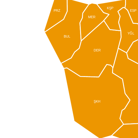
KŞP
PRZ
ESP
MER
YĞL
BUL
DER
ŞKH