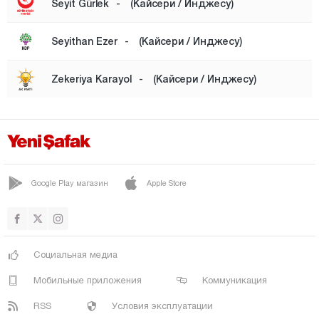
Seyit Gürlek
-
(Кайсери / Инджесу)
Кырыккале
Seyithan Ezer
-
(Кайсери / Инджесу)
Кыркларэли
Кыршехир
Zekeriya Karayol
-
(Кайсери / Инджесу)
Коджаэли
Конья
Кютахья
Малатья
Google Play магазин
Apple Store
Маниса
Мардин
Мерсин
Социальная медиа
Мугла
Мобильные приложения
Коммуникация
Муш
RSS
Условия эксплуатации