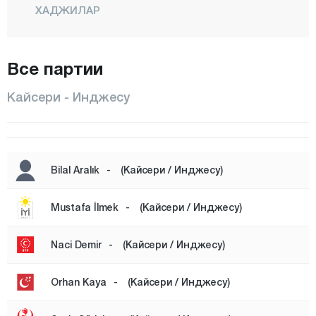
ХАДЖИЛАР
ИНДЖЕСУ
Все партии
КОДЖАСИНАН
МЕЛИКГАЗИ
Кайсери - Инджесу
ОЗВАТАН
ПЫНАРБАШИ
САРЫОГЛАН
Bilal Aralık
-
(Кайсери / Инджесу)
САРЫЗ
Mustafa İlmek
-
(Кайсери / Инджесу)
ТАЛАС
ТОМАРЗА
Naci Demir
-
(Кайсери / Инджесу)
ЯХЙАЛЫ
Orhan Kaya
-
(Кайсери / Инджесу)
ЙЕШИЛХИСАР
Килис