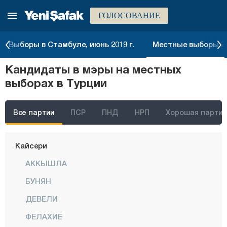
ГОЛОСОВАНИЕ
Ыгдыр
Ыспарта
Выборы в Стамбуле, июнь 2019 г.
Местные выборы 20
Кахраманмараш
Кандидаты в мэры на местных
Карабюк
выборах в Турции
Караман
Карс
Все партии
ПСР
ПНД
НРП
Хорошая партия
Кастамону
Кайсери
АККЫШЛА
БУНЯН
ДЕВЕЛИ
ФЕЛАХИЕ