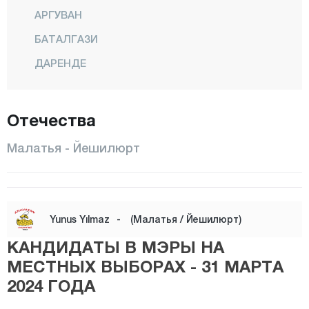
АРГУВАН
БАТАЛГАЗИ
ДАРЕНДЕ
ДОГАНШЕХИР
ДОГАНЙОЛ
Отечества
ХЕКИМХАН
Малатья - Йешилюрт
КАЛЕ
КУЛУНДЖАК
ПУТЮРГЕ
Yunus Yılmaz
-
(Малатья / Йешилюрт)
ЯЗЫХАН
КАНДИДАТЫ В МЭРЫ НА
ЙЕШИЛЮРТ
МЕСТНЫХ ВЫБОРАХ - 31 МАРТА
2024 ГОДА
Маниса