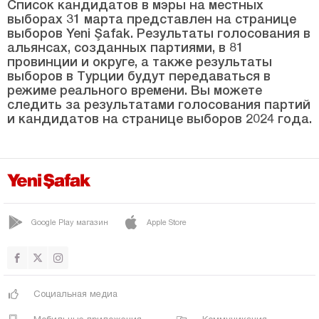
Мардин
Список кандидатов в мэры на местных
выборах 31 марта представлен на странице
Мерсин
выборов Yeni Şafak. Результаты голосования в
альянсах, созданных партиями, в 81
Мугла
провинции и округе, а также результаты
выборов в Турции будут передаваться в
Муш
режиме реального времени. Вы можете
Невшехир
следить за результатами голосования партий
и кандидатов на странице выборов 2024 года.
Нигде
Орду
Османие
Ризе
Google Play магазин
Apple Store
Сакарья
Самсун
Шанлыурфа
Социальная медиа
Сиирт