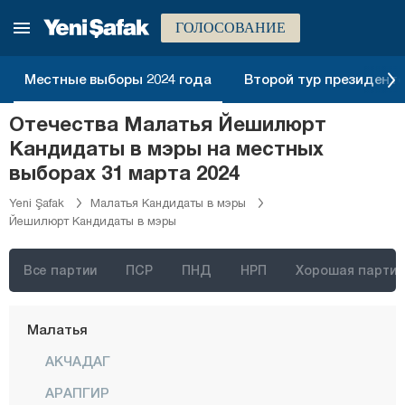
Карс
ГОЛОСОВАНИЕ
Кастамону
Кайсери
Местные выборы 2024 года
Второй тур президентск
Килис
Отечества Малатья Йешилюрт
Кырыккале
Кандидаты в мэры на местных
Кыркларэли
выборах 31 марта 2024
Кыршехир
Yeni Şafak
Малатья Кандидаты в мэры
Йешилюрт Кандидаты в мэры
Коджаэли
Конья
Все партии
ПСР
ПНД
НРП
Хорошая партия
Кютахья
Малатья
АКЧАДАГ
АРАПГИР