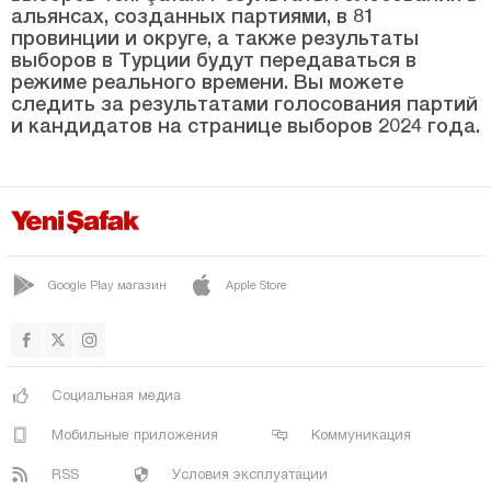
альянсах, созданных партиями, в 81
МЕСУДИЕ
провинции и округе, а также результаты
выборов в Турции будут передаваться в
ПЕРШЕМБЕ
режиме реального времени. Вы можете
следить за результатами голосования партий
УЛУБЕЙ
и кандидатов на странице выборов 2024 года.
УНЬЕ
Османие
Ризе
Сакарья
Google Play магазин
Apple Store
Самсун
Шанлыурфа
Сиирт
Социальная медиа
Синоп
Мобильные приложения
Коммуникация
Шырнак
RSS
Условия эксплуатации