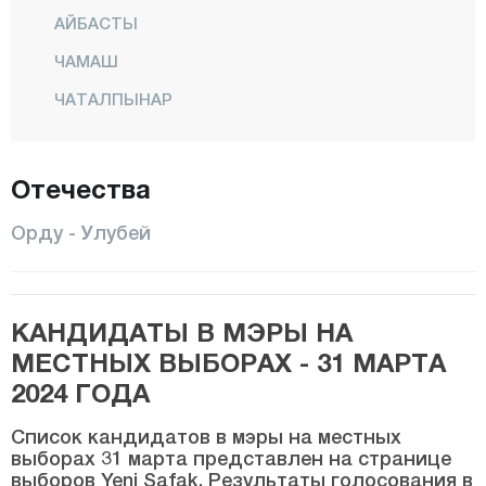
АЙБАСТЫ
ЧАМАШ
ЧАТАЛПЫНАР
КАЙБАШИ
ФАТСА
Отечества
ГЁЛЬКЕЙ
Орду - Улубей
ГЮЛЬЯЛЫ
ГЮРГЕНТЕПЕ
КАНДИДАТЫ В МЭРЫ НА
ИКИЗДЖЕ
МЕСТНЫХ ВЫБОРАХ - 31 МАРТА
КАБАДУЗ
2024 ГОДА
КАБАТАШ
Список кандидатов в мэры на местных
КОРГАН
выборах 31 марта представлен на странице
выборов Yeni Şafak. Результаты голосования в
КУМРУ