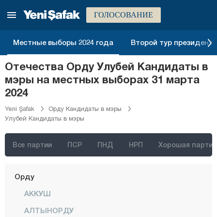
Конья
ГОЛОСОВАНИЕ
Кютахья
Малатья
Местные выборы 2024 года
Второй тур президентск
Маниса
Отечества Орду Улубей Кандидаты в
Мардин
мэры на местных выборах 31 марта
Мерсин
2024
Мугла
Yeni Şafak
Орду Кандидаты в мэры
Улубей Кандидаты в мэры
Муш
Невшехир
Все партии
ПСР
ПНД
НРП
Хорошая партия
Нигде
Орду
АККУШ
АЛТЫНОРДУ