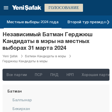
Афьонкарахисар
ГОЛОСОВАНИЕ
Агры
Аксарай
Местные выборы 2024 года
Второй тур президентск
Амасья
Независимый Батман Герджюш
Анталия
Кандидаты в мэры на местных
Ардахан
выборах 31 марта 2024
Артвин
Yeni Şafak
Батман Кандидаты в мэры
Герджюш Кандидаты в мэры
Айдын
Балыкесир
Все партии
ПСР
ПНД
НРП
Хорошая партия
Бартын
Батман
Балпынар
Бекирхан