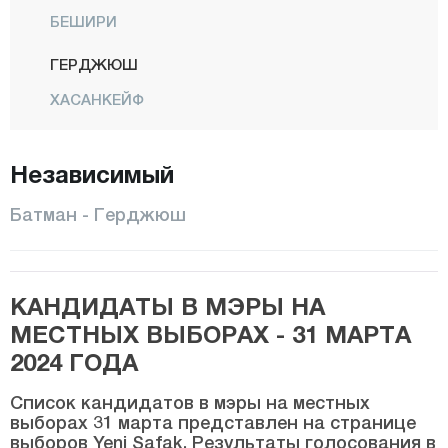
БЕШИРИ
ГЕРДЖЮШ
ХАСАНКЕЙФ
Икикопрю
Независимый
КАЯПЫНАР
КОЗЛУК
Батман - Герджюш
Центр
САСОН
КАНДИДАТЫ В МЭРЫ НА
Юджебаг
МЕСТНЫХ ВЫБОРАХ - 31 МАРТА
Байбурт
2024 ГОДА
Биледжик
Список кандидатов в мэры на местных
Бингёль
выборах 31 марта представлен на странице
выборов Yeni Şafak. Результаты голосования в