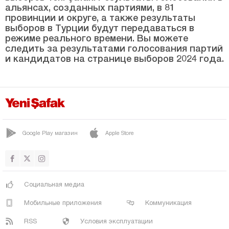
Битлис
альянсах, созданных партиями, в 81
провинции и округе, а также результаты
Болу
выборов в Турции будут передаваться в
Бурдур
режиме реального времени. Вы можете
следить за результатами голосования партий
Бурса
и кандидатов на странице выборов 2024 года.
Чанаккале
Чанкыры
Чорум
Денизли
Google Play магазин
Apple Store
Диярбакыр
Дюздже
Эдирне
Социальная медиа
Элязыг
Мобильные приложения
Коммуникация
Эрзинджан
RSS
Условия эксплуатации