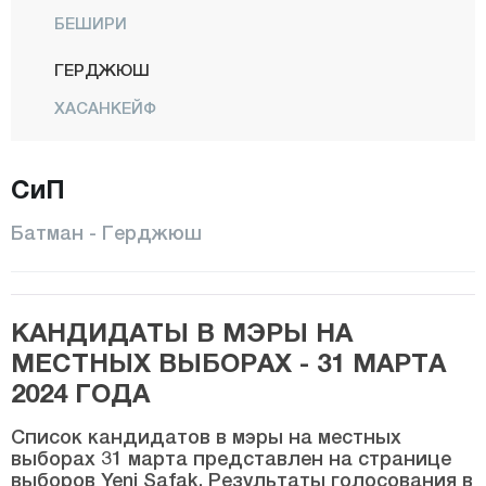
БЕШИРИ
ГЕРДЖЮШ
ХАСАНКЕЙФ
Икикопрю
СиП
КАЯПЫНАР
КОЗЛУК
Батман - Герджюш
Центр
САСОН
КАНДИДАТЫ В МЭРЫ НА
Юджебаг
МЕСТНЫХ ВЫБОРАХ - 31 МАРТА
Байбурт
2024 ГОДА
Биледжик
Список кандидатов в мэры на местных
Бингёль
выборах 31 марта представлен на странице
выборов Yeni Şafak. Результаты голосования в