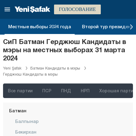
Афьонкарахисар
ГОЛОСОВАНИЕ
Агры
Аксарай
Местные выборы 2024 года
Второй тур президентск
Амасья
СиП Батман Герджюш Кандидаты в
Анталия
мэры на местных выборах 31 марта
Ардахан
2024
Артвин
Yeni Şafak
Батман Кандидаты в мэры
Герджюш Кандидаты в мэры
Айдын
Балыкесир
Все партии
ПСР
ПНД
НРП
Хорошая партия
Бартын
Батман
Балпынар
Бекирхан