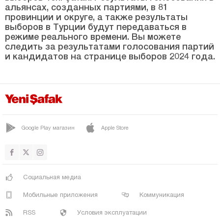
Битлис
альянсах, созданных партиями, в 81
провинции и округе, а также результаты
Болу
выборов в Турции будут передаваться в
Бурдур
режиме реального времени. Вы можете
следить за результатами голосования партий
Бурса
и кандидатов на странице выборов 2024 года.
Чанаккале
Чанкыры
Чорум
Денизли
Google Play магазин
Apple Store
Диярбакыр
Дюздже
Эдирне
Социальная медиа
Элязыг
Мобильные приложения
Коммуникация
Эрзинджан
RSS
Условия эксплуатации