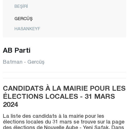
BEŞİRİ
GERCÜŞ
HASANKEYF
İKİKÖPRÜ
AB Parti
KAYAPINAR
KOZLUK
Batman - Gercüş
CENTRE
SASON
CANDIDATS À LA MAIRIE POUR LES
YÜCEBAĞ
ÉLECTIONS LOCALES - 31 MARS
Bayburt
2024
Bilecik
La liste des candidats à la mairie pour les
Bingöl
élections locales du 31 mars se trouve sur la page
des élections de Nouvelle Aube - Yeni Şafak. Dans