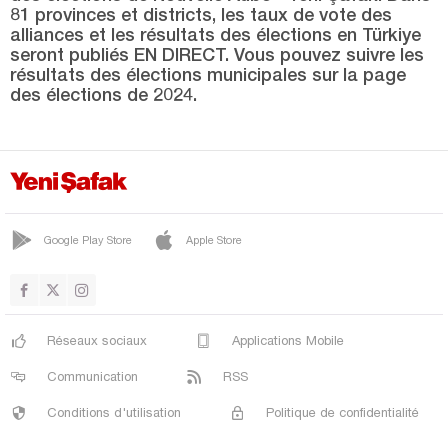
Bitlis
81 provinces et districts, les taux de vote des
alliances et les résultats des élections en Türkiye
Bolu
seront publiés EN DIRECT. Vous pouvez suivre les
Burdur
résultats des élections municipales sur la page
des élections de 2024.
Bursa
Çanakkale
Çankırı
Çorum
Google Play Store
Apple Store
Denizli
Diyarbakır
Düzce
Réseaux sociaux
Applications Mobile
Edirne
Communication
RSS
Elazığ
Conditions d'utilisation
Politique de confidentialité
Erzincan