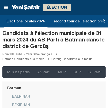
Afyonkarahisar
ÉLECTION
Ağrı
Aksaray
Elections locales 2024
second tour de l'élection présid
Amasya
Candidats à l'élection municipale de 31
Antalya
mars 2024 du AB Parti à Batman dans le
Ardahan
district de Gercüş
Artvin
Nouvelle Aube - Yeni Safak français
Batman Candidats à la mairie
Gercüş Candidats à la mairie
Aydın
Balıkesir
Tous les partis
AK Parti
MHP
CHP
IYI Parti
Bartın
Batman
BALPINAR
BEKİRHAN