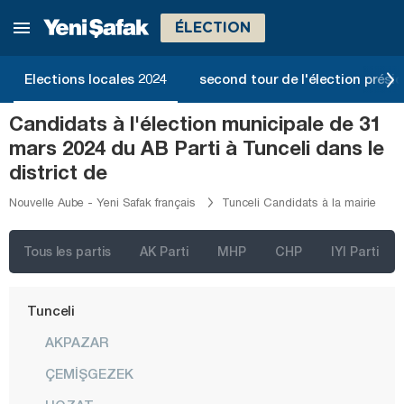
Samsun
ÉLECTION
Şanlıurfa
Elections locales 2024
second tour de l'élection présid
Siirt
Sinop
Candidats à l'élection municipale de 31
mars 2024 du AB Parti à Tunceli dans le
Şırnak
district de
Sivas
Nouvelle Aube - Yeni Safak français
Tunceli Candidats à la mairie
Tekirdağ
Tokat
Tous les partis
AK Parti
MHP
CHP
IYI Parti
Trabzon
Tunceli
AKPAZAR
ÇEMİŞGEZEK