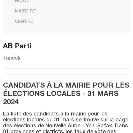
HOZAT
MAZGİRT
CENTRE
NAZIMİYE
OVACIK
AB Parti
PERTEK
Tunceli
PÜLÜMÜR
Uşak
CANDIDATS À LA MAIRIE POUR LES
Van
ÉLECTIONS LOCALES - 31 MARS
Yalova
2024
Yozgat
La liste des candidats à la mairie pour les
Zonguldak
élections locales du 31 mars se trouve sur la page
des élections de Nouvelle Aube - Yeni Şafak. Dans
81 provinces et districts, les taux de vote des