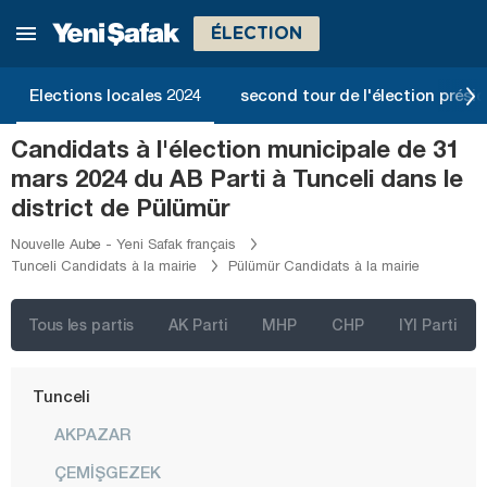
Sakarya
ÉLECTION
Samsun
Şanlıurfa
Elections locales 2024
second tour de l'élection présid
Siirt
Candidats à l'élection municipale de 31
Sinop
mars 2024 du AB Parti à Tunceli dans le
Şırnak
district de Pülümür
Sivas
Nouvelle Aube - Yeni Safak français
Tunceli Candidats à la mairie
Pülümür Candidats à la mairie
Tekirdağ
Tokat
Tous les partis
AK Parti
MHP
CHP
IYI Parti
Trabzon
Tunceli
AKPAZAR
ÇEMİŞGEZEK