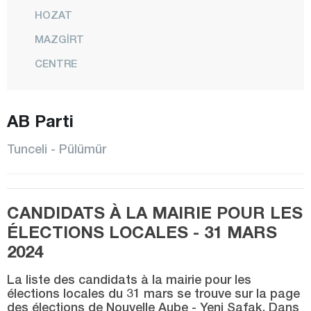
HOZAT
MAZGİRT
CENTRE
NAZIMİYE
OVACIK
AB Parti
PERTEK
Tunceli - Pülümür
PÜLÜMÜR
Uşak
CANDIDATS À LA MAIRIE POUR LES
Van
ÉLECTIONS LOCALES - 31 MARS
Yalova
2024
Yozgat
La liste des candidats à la mairie pour les
Zonguldak
élections locales du 31 mars se trouve sur la page
des élections de Nouvelle Aube - Yeni Şafak. Dans